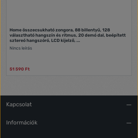
Home összecsukható zongora, 88 billentyű, 128
választható hangszín és ritmus, 20 demó dal, beépített
sztereó hangszóró, LCD kijelző, ...
Nincs leírás
51 590 Ft
Kapcsolat
Információk