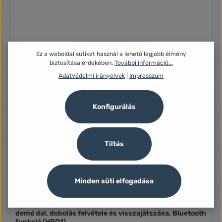
Ez a weboldal sütiket használ a lehető legjobb élmény
biztosítása érdekében.
További információ...
Adatvédelmi irányelvek
|
Impresszum
Konfigurálás
Tiltás
Minden süti elfogadása
Home feltekerhető dobszett, 7 választható ritmus és 10
demó dal, dobolás felvétele és visszajátszása, Bluetooth
funkció (HRD1)