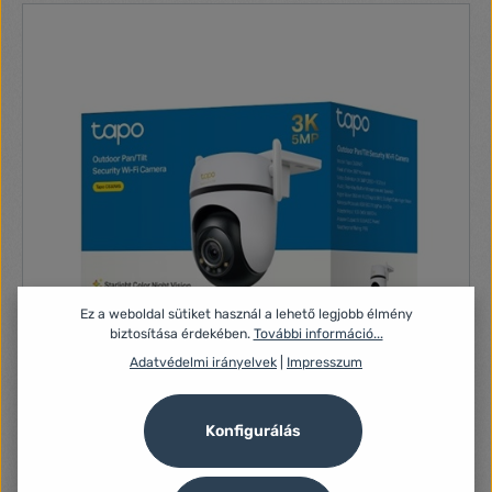
Ez a weboldal sütiket használ a lehető legjobb élmény
biztosítása érdekében.
További információ...
Adatvédelmi irányelvek
|
Impresszum
Konfigurálás
TP-Link Tapo C530WS Outdoor Pan/Tilt Security Wi-Fi
kamera