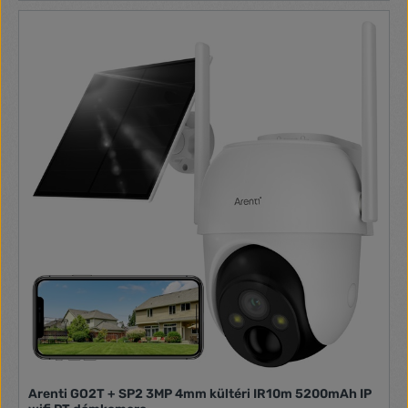
Arenti GO2T + SP2 3MP 4mm kültéri IR10m 5200mAh IP