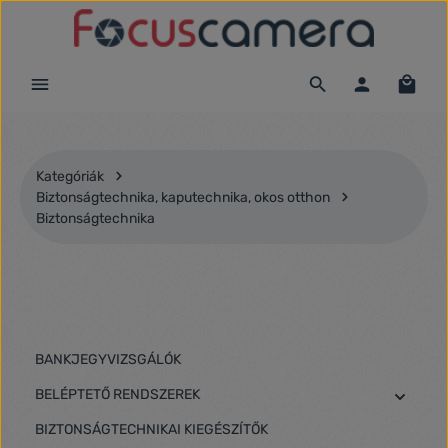
Ugrás a fő tartalomra
Kategóriák
Biztonságtechnika, kaputechnika, okos otthon
Biztonságtechnika
BANKJEGYVIZSGÁLÓK
BELÉPTETŐ RENDSZEREK
BIZTONSÁGTECHNIKAI KIEGÉSZÍTŐK