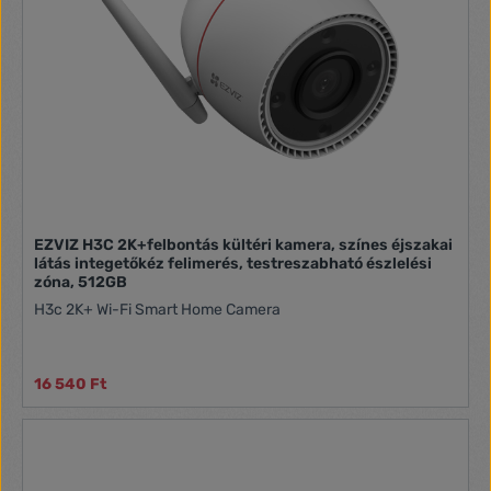
EZVIZ H3C 2K+felbontás kültéri kamera, színes éjszakai
látás integetőkéz felimerés, testreszabható észlelési
zóna, 512GB
H3c 2K+ Wi-Fi Smart Home Camera
16 540 Ft