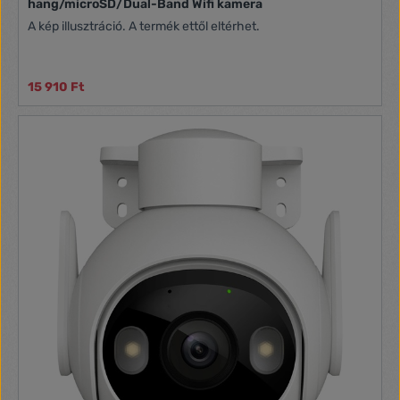
hang/microSD/Dual-Band Wifi kamera
A kép illusztráció. A termék ettől eltérhet.
15 910 Ft