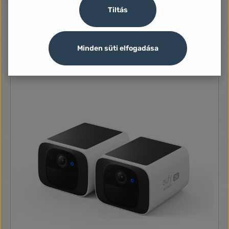
IP Kamera, Kültéri, IP, 5MP, Dóm, Mikrofonnal, microSD-
Tiltás
kártya foglalat, WiFi
20 600 Ft
Minden süti elfogadása