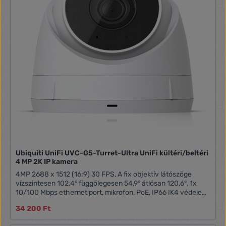
Ubiquiti UniFi UVC-G5-Turret-Ultra UniFi kültéri/beltéri
4 MP 2K IP kamera
4MP 2688 x 1512 (16:9) 30 FPS, A fix objektív látószöge
vízszintesen 102,4° függőlegesen 54,9° átlósan 120,6°, 1x
10/100 Mbps ethernet port, mikrofon, PoE, IP66 IK4 védelem,
30m IR éjszakai látás, AI eseményészlelés, Alumínium
34 200 Ft
ötvözet, UV-stabilizált polikarbonát , PoE TÁPEGYSÉGET A
CSOMAG NEM TARTALMAZZA!