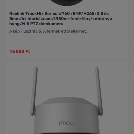
Reolink TrackMix Series W760 /8MP/H265/2,8 és
8mm/6x hibrid zoom/IR30m+fehérfény/kétirányú
hang/Wifi PTZ dómkamera
A kép illusztráció. A termék ettől eltérhet.
46 800 Ft