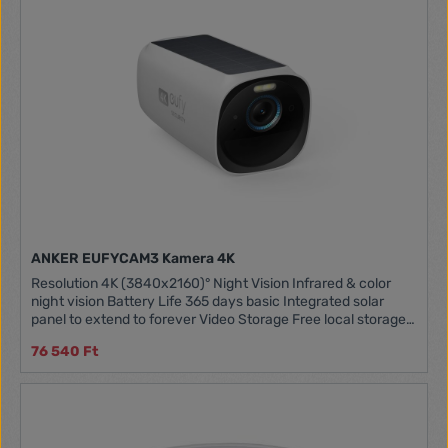
ANKER EUFYCAM3 Kamera 4K
Resolution 4K (3840x2160)° Night Vision Infrared & color
night vision Battery Life 365 days basic Integrated solar
panel to extend to forever Video Storage Free local storage:
build-in 16GB for 3 months usage Support HDD/SSD storage
76 540 Ft
expansion, up to 16TB Smart AI Human recognition (Self
learning algorithm) Vehicle detection Pet detection Audio
Two way audio Spotlight Built-in, motion-activated Siren
100dB Weatherproof IP67 Voice Assistant Alexa, Google
Voice Assistant Note: Add-on Camera requires HomeBase 3
to operate.