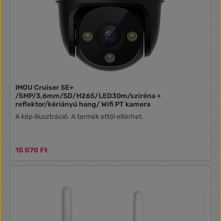
IMOU Cruiser SE+
/5MP/3,6mm/SD/H265/LED30m/sziréna +
reflektor/kériányú hang/ Wifi PT kamera
A kép illusztráció. A termék ettől eltérhet.
15 070 Ft