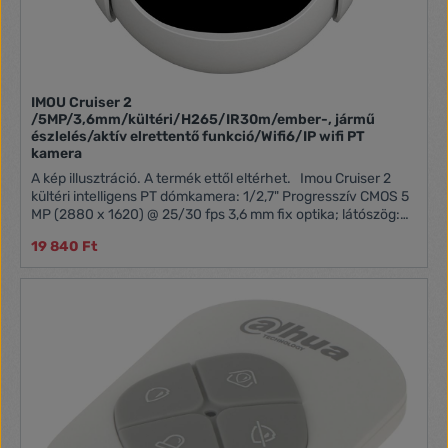
IMOU Cruiser 2
/5MP/3,6mm/kültéri/H265/IR30m/ember-, jármű
észlelés/aktív elrettentő funkció/Wifi6/IP wifi PT
kamera
A kép illusztráció. A termék ettől eltérhet. Imou Cruiser 2
kültéri intelligens PT dómkamera: 1/2,7" Progresszív CMOS 5
MP (2880 x 1620) @ 25/30 fps 3,6 mm fix optika; látószög:
85° IR távolság 30m H.265/H.264 tömörítés Kétirányú hang
19 840 Ft
110 dB beépített sziréna 8x digitális zoom 1x 100Mbps
Ethernet port Wifi: IEEE802.11b/g/n ONVIF Android és iOS
kompatibilis microSD kártya foglalat: 256GB intelligens
érzékelés: mozgás érzékelés emberi alak és jármű észlelés
abnormális hang észlelés Tápellátás: DC12V1A Max.
fogyasztás: 12W Működési hőmérséklet: -30°C - +60°C
Méret: 110,4 x 128,8 x 132,7 mm Súly: 370g IP66 védelem