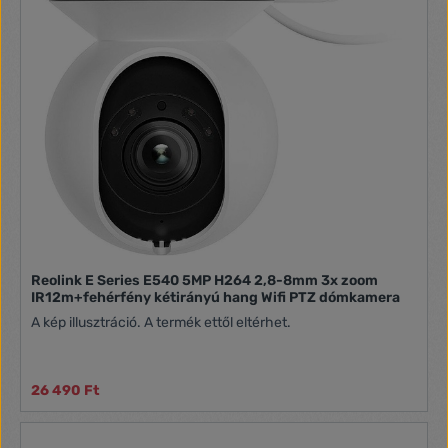
Reolink E Series E540 5MP H264 2,8-8mm 3x zoom
IR12m+fehérfény kétirányú hang Wifi PTZ dómkamera
A kép illusztráció. A termék ettől eltérhet.
26 490 Ft