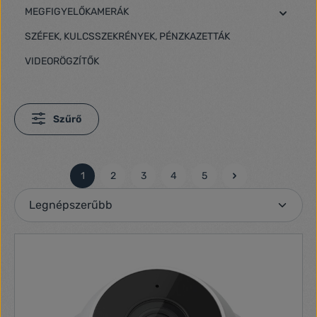
MEGFIGYELŐKAMERÁK
SZÉFEK, KULCSSZEKRÉNYEK, PÉNZKAZETTÁK
VIDEORÖGZÍTŐK
Szűrő
1
2
3
4
5
Oldal
Oldal
Oldal
Oldal
Oldal