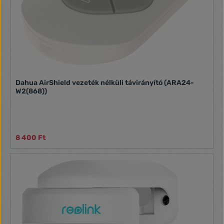
Dahua AirShield vezeték nélküli távirányító (ARA24-
W2(868))
8 400 Ft