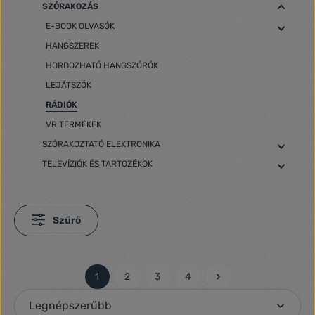
SZÓRAKOZÁS
E-BOOK OLVASÓK
HANGSZEREK
HORDOZHATÓ HANGSZÓRÓK
LEJÁTSZÓK
RÁDIÓK
VR TERMÉKEK
SZÓRAKOZTATÓ ELEKTRONIKA
TELEVÍZIÓK ÉS TARTOZÉKOK
Szűrő
1
2
3
4
Oldal
Oldal
Oldal
Oldal