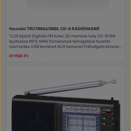
Hyundai TRC788AU3BBL CD-S RÁDIÓMAGNÓ
"LCD kijelző Digitális FM tuner, 20 memória hely CD-R/RW
lejátszása MP3, WMA formátumok támogatása Kazetta
mechanika USB bemenet AUX bemenet Fülhallgató kimenet
Kimeneti teljesítmény 2 x 1,5 W"""
21 950 Ft