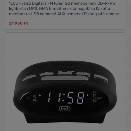
"LCD kijelző Digitális FM tuner, 20 memória hely CD-R/RW
lejátszása MP3, WMA formátumok támogatása Kazetta
mechanika USB bemenet AUX bemenet Fülhallgató kimenet
Kimeneti teljesítmény 2 x 1,5 W"""
21 950 Ft