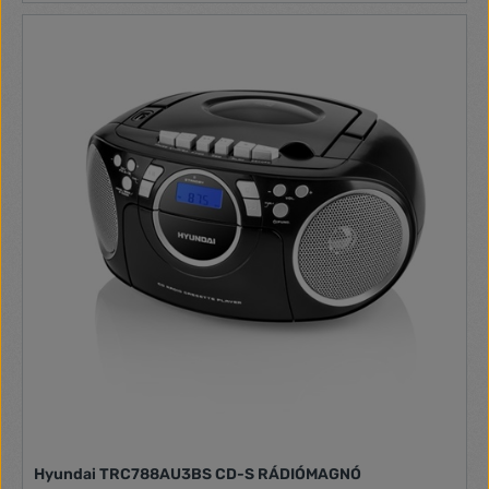
1,5 V AAA típusú elem (az elemeket a csomag nem
tartalmazza) Méret: (szélesség / magasság / mélység) 61 x
122 x 27 mm Tömeg: 82 g
Hyundai TRC788AU3BS CD-S RÁDIÓMAGNÓ