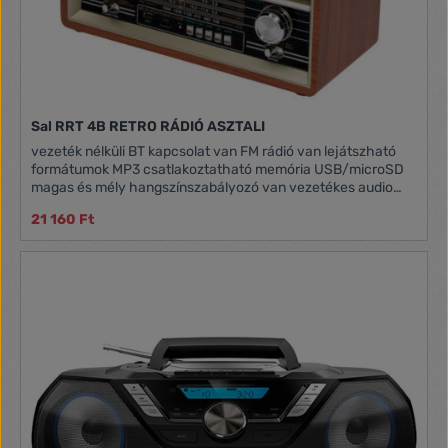
Sal RRT 4B RETRO RÁDIÓ ASZTALI
vezeték nélküli BT kapcsolat van FM rádió van lejátszható
formátumok MP3 csatlakoztatható memória USB/microSD
magas és mély hangszínszabályozó van vezetékes audio
bemenet AUX IN fejhallgató-csatlakozó aljzat O3,5 mm jack
21 160 Ft
működési / töltési idő 16 / 8 óra tartozék hálózati kábel
távirányító (CR2025 gombelem) tápellátás hálózati kábel
beépített akkumulátor 6 x 1,5 V (D/LR20) elem, nem tartozék
külső 9…12 V adapter vagy akkumulátor, nem tartozék
méret 320 x 210 x 150 mm