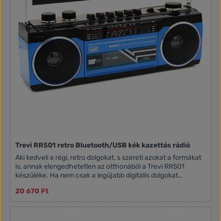
Világvevő rádió FM/AM/SW sávok Manuális hangolás
Hordozható elemes rádió Beépített hangszóró 3,5mm-es
jack csatlakozó Fekete színű 2 db AA elemmel működik. Az
elem nem tartozék. Méretek: 120 x 32.6 x 77 mm
Trevi RR501 retro Bluetooth/USB kék kazettás rádió
Aki kedveli a régi, retro dolgokat, s szereti azokat a formákat
is, annak elengedhetetlen az otthonából a Trevi RR501
készüléke. Ha nem csak a legújabb digitális dolgokat
szeretnénk használni a készülékkel, mint például a Bluetooth
20 670 Ft
kapcsolat, hanem szeretnénk régi kazettáinkról is
meghallgatni kedvenc zenéinket, akkor ez a készülék lesz a
tökéletes választás. Ugyanúgy, mint a régi időkben,
hallgassuk kedvencünket a kazettáról, vagy éppen vegyük