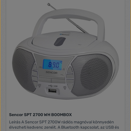
fel kedvenc zenénket, hiszen a készülék erre is alkalmas.
Használhatjuk hálózati áramforrásról, de működik elemről is
(nem tartozék), így magunkkal tudjuk vinni akár egy
kirándulás alkalmával is. Ha magnókazetta, akkor a Trevi
RR501 készüléke a tökéletes választásunk! MP3 lejátszás
Bluetooth zeneátvitel USB csatlakozó és SD kártya olvasó
Kazetta lejátszás és felvétel Automatikus ALC stop AM/FM
rádió Kihúzható FM rádió antenna Tápellátás 230V / 50 Hz
vagy 4db elem (góliát,D,UM1) Méretek: 317 x 114 x 89 mm
Kék szín USB penddrive nem tartozék.
Sencor SPT 2700 WH BOOMBOX
Leírás A Sencor SPT 2700W rádiós magnóval könnyedén
élvezheti kedvenc zenéit. A Bluetooth kapcsolat, az USB és