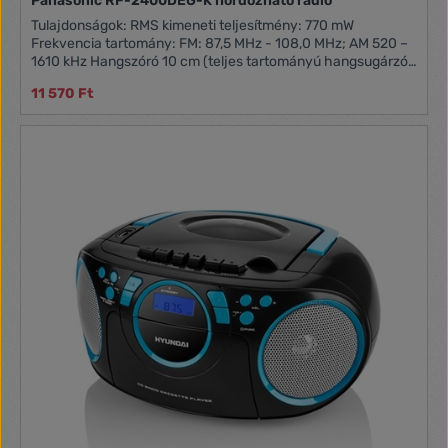
Panasonic RF-2400DEG-K hordozható rádió
Tulajdonságok: RMS kimeneti teljesítmény: 770 mW
Frekvencia tartomány: FM: 87,5 MHz - 108,0 MHz; AM 520 –
1610 kHz Hangszóró 10 cm (teljes tartományú hangsugárzó)
Áramellátás: 230-240 V-os hálózati áram, 50 Hz; 6 V-os
11 570 Ft
akkumulátor (4 db UM-3)