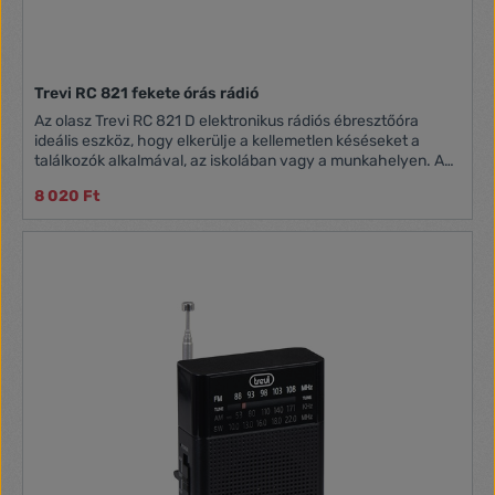
Trevi RC 821 fekete órás rádió
Az olasz Trevi RC 821 D elektronikus rádiós ébresztőóra
ideális eszköz, hogy elkerülje a kellemetlen késéseket a
találkozók alkalmával, az iskolában vagy a munkahelyen. Az
RC 821 D-vel lehetőség van egy ébresztési időpont
8 020 Ft
programozására, amely FM rádióval vagy csengőhanggal a
kiválasztott időpontban aktiválódik. A Szundi funkciónak
köszönhetően egy rövid időre megszakíthatja az ébresztést.
Ezenkívül beprogramozhatja az órás rádiót, hogy a rádió
kikapcsoljon egy bizonyos idő után az alvó funkciónak
köszönhetően. A Trevi RC 821 D rádiós ébresztőóra
tápkábellel működik, és elsötétedésgátló elemtartóval
rendelkezik.