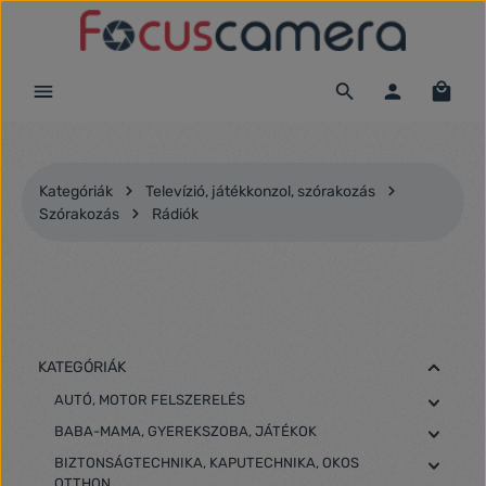
Ugrás a fő tartalomra
Kategóriák
Televízió, játékkonzol, szórakozás
Szórakozás
Rádiók
KATEGÓRIÁK
AUTÓ, MOTOR FELSZERELÉS
BABA-MAMA, GYEREKSZOBA, JÁTÉKOK
BIZTONSÁGTECHNIKA, KAPUTECHNIKA, OKOS
OTTHON