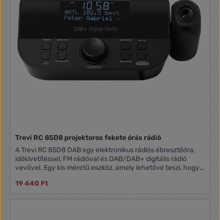
Trevi RC 85D8 projektoros fekete órás rádió
A Trevi RC 85D8 DAB egy elektronikus rádiós ébresztőóra,
időkivetítéssel, FM rádióval és DAB/DAB+ digitális rádió
vevővel. Egy kis méretű eszköz, amely lehetővé teszi, hogy
mindig tudja a pontos időt, és elkerülje a kellemetlen
19 440 Ft
késéseket a találkozásokkor, az iskolában vagy a
munkahelyen. Nagyméretű LED-kijelzőjén minden
szükséges információ megtekinthető: idő, hangerő,
rádióállomás, és ha a rádióállomás RDS-t sugároz akkor az