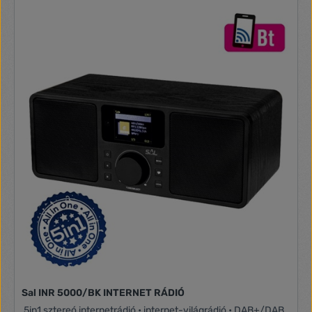
Sal INR 5000/BK INTERNET RÁDIÓ
5in1 sztereó internetrádió • internet-világrádió • DAB+/DAB