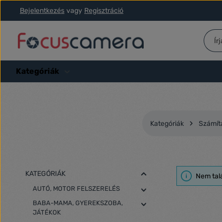
Bejelentkezés
vagy
Regisztráció
ás a fő tartalomra
Ugrás a kereséshez
Ugrás a fő navigációhoz
Kategóriák
Kategóriák
Számítá
KATEGÓRIÁK
Nem tal
AUTÓ, MOTOR FELSZERELÉS
BABA-MAMA, GYEREKSZOBA,
JÁTÉKOK