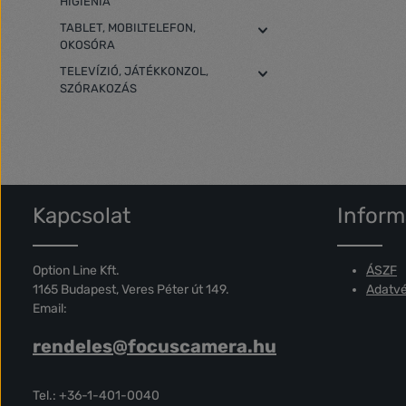
HIGIÉNIA
TABLET, MOBILTELEFON,
OKOSÓRA
TELEVÍZIÓ, JÁTÉKKONZOL,
SZÓRAKOZÁS
Kapcsolat
Inform
Option Line Kft.
ÁSZF
1165 Budapest, Veres Péter út 149.
Adatvé
Email:
rendeles@focuscamera.hu
Tel.: +36-1-401-0040