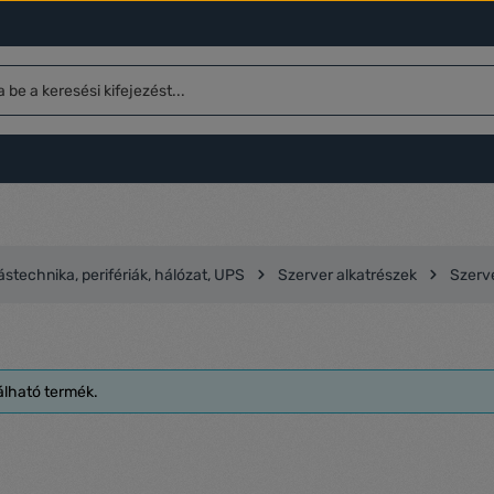
stechnika, perifériák, hálózat, UPS
Szerver alkatrészek
Szerve
álható termék.