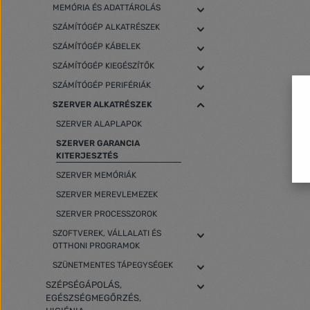
MEMÓRIA ÉS ADATTÁROLÁS
SZÁMÍTÓGÉP ALKATRÉSZEK
SZÁMÍTÓGÉP KÁBELEK
SZÁMÍTÓGÉP KIEGÉSZÍTŐK
SZÁMÍTÓGÉP PERIFÉRIÁK
SZERVER ALKATRÉSZEK
SZERVER ALAPLAPOK
SZERVER GARANCIA
KITERJESZTÉS
SZERVER MEMÓRIÁK
SZERVER MEREVLEMEZEK
SZERVER PROCESSZOROK
SZOFTVEREK, VÁLLALATI ÉS
OTTHONI PROGRAMOK
SZÜNETMENTES TÁPEGYSÉGEK
SZÉPSÉGÁPOLÁS,
EGÉSZSÉGMEGŐRZÉS,