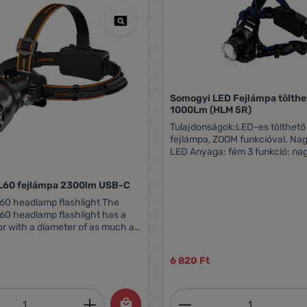
Somogyi LED Fejlámpa tölth
1000Lm (HLM 5R)
Tulajdonságok:LED-es tölthető
fejlámpa, ZOOM funkcióval. Nagy fényerejű
LED Anyaga: fém 3 funkció: nagy és kis
fényerő, villogó fény Állítható dőlésszög
Fókuszálható Töltési idő (0,75 A): 4 óra
HL60 fejlámpa 2300lm USB-C
Várható üzemidő egy töltéssel: 
Tápellátás: 2 X 18650 / 1200 m
60 headlamp flashlight The
akkumulátor
60 headlamp flashlight has a
tor with a diameter of as much as
 provides an illumination level
ith a range of up to 330 m. The
6 820 Ft
 battery guarantees up to 9
ration, and you can easily
with a USB-C cable (included)
mennyiség: Adja meg a kívánt mennyiség
Termékmennyiség:
 At your disposal are 4 light