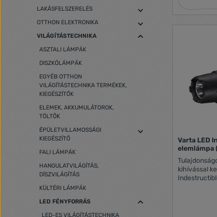
modes and ad
LAKÁSFELSZERELÉS
extremely co
protection r
OTTHON ELEKTRONIKA
almost any conditions. 
VILÁGÍTÁSTECHNIKA
modes Match 
situation. T
ASZTALI LÁMPÁK
available li
DISZKÓLÁMPÁK
and Strobe. 
illumination ang
EGYÉB OTTHON
illumination 
VILÁGÍTÁSTECHNIKA TERMÉKEK,
reflector, w
KIEGÉSZÍTŐK
mm, guarante
ELEMEK, AKKUMULÁTOROK,
brightness o
TÖLTŐK
illuminate e
the device c
ÉPÜLETVILLAMOSSÁGI
330 meters. 
KIEGÉSZÍTŐ
Varta LED I
flashlight pe
elemlámpa 
FALI LÁMPÁK
use. You will
Tulajdonság
or exploring 
HANGULATVILÁGÍTÁS,
kihívással k
way during a 
DÍSZVILÁGÍTÁS
Indestructib
almost limitless. Up to 9 hours of
túlélnek. Ro
Now you can 
KÜLTÉRI LÁMPÁK
gumírozott a
you want. Th
LED FÉNYFORRÁS
alumíniumbor
of operation
ütésállóságá
battery will
LED-ES VILÁGÍTÁSTECHNIKA