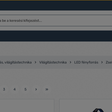
ás, világítástechnika
Világítástechnika
LED fényforrás
Zse
3
4
5
l
Oldal
Oldal
Oldal