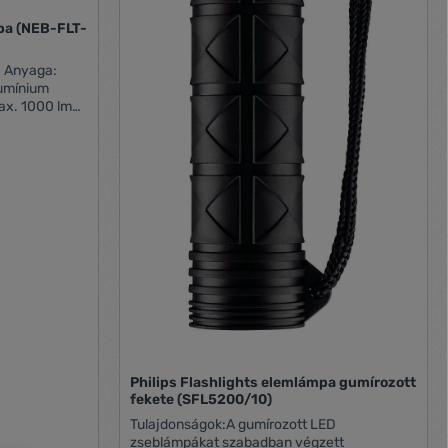
a (NEB-FLT-
lumínium
ax. 1000 lm
00 lumen) 2
n) 5 óra / kis
llogó üzemmód
t távolság:
 méter /
2 méter / kis
illogó
ter Zoom: x3
 Easy-touch
ég: víz- (IP67)
lem (tartozék)
nór Méret:
m
Philips Flashlights elemlámpa gumírozott
fekete (SFL5200/10)
Tulajdonságok:A gumírozott LED
zseblámpákat szabadban végzett