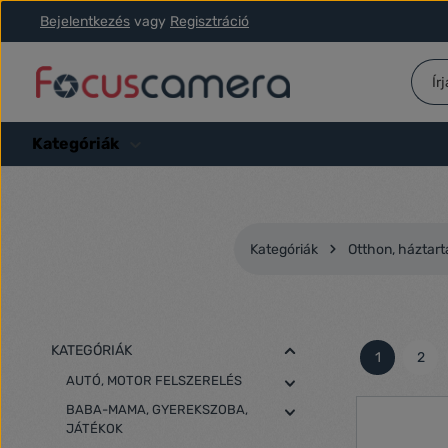
Bejelentkezés
vagy
Regisztráció
ás a fő tartalomra
Ugrás a kereséshez
Ugrás a fő navigációhoz
Kategóriák
Kategóriák
Otthon, háztart
KATEGÓRIÁK
1
2
Oldal
Olda
AUTÓ, MOTOR FELSZERELÉS
BABA-MAMA, GYEREKSZOBA,
JÁTÉKOK