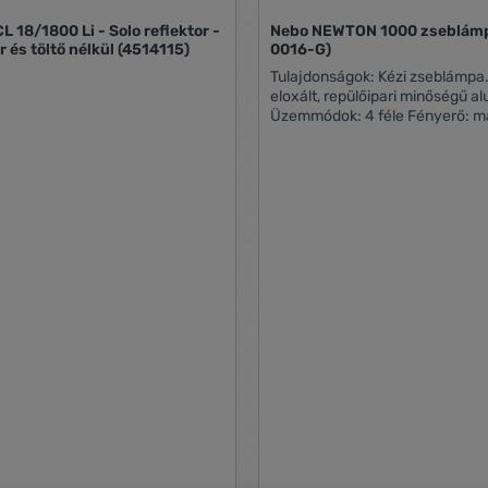
L 18/1800 Li - Solo reflektor -
Nebo NEWTON 1000 zseblámp
 és töltő nélkül (4514115)
0016-G)
Tulajdonságok: Kézi zseblámpa. Anyaga:
eloxált, repülőipari minőségű a
Üzemmódok: 4 féle Fényerő: m
Működési idő: nagy fényerő (10
óra / közepes fényerő (600 lume
fényerő (60 lumen) 20 óra / vi
(1000 lumen) 2 óra Megvilágítot
nagy fényerő (1000 lumen) 145
közepes fényerő (600 lumen) 10
fényerő (60 lumen) 42 méter / v
üzemmód (1000 lumen) 145 mé
Üzemmód választó tárcsa: van
kapcsoló: van Víz elleni védetts
és ütésálló Tápellátás: 4 x AA e
Egyéb: eltávolítható akasztózsi
(összetolva) 17,8 x O4,8 x 3,8 c