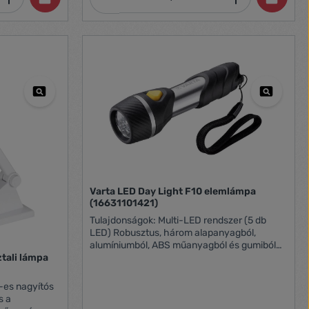
méter / közepes fényerő (700 lumen) 65
méter / kis fényerő (70 lumen) 32 méter /
villogó üzemmód (3500 lumen) 131 méter
Zoom: x3 Üzemmód választó tárcsa: van
Power bank: 4500 mAh power bank Víz elleni
védettség: víz-, és porálló (IP67) Tápellátás:
újratölthető Li-Ion akkumulátor 4500 mAh
Egyéb: micro-USB töltőkábel (tartozék) /
eltávolítható akasztózsinór Méret:
(összetolva) 20,6 x O4,8 cm
Varta LED Day Light F10 elemlámpa
(16631101421)
Tulajdonságok: Multi-LED rendszer (5 db
LED) Robusztus, három alapanyagból,
alumíniumból, ABS műanyagból és gumiból
készült elemlámpa Ütésálló burkolat, a
tali lámpa
fokozott kültéri megbízhatóság érdekében
Praktikus csuklószíj Fénytávolság: 20 méter
-es nagyítós
Összes fénykibocsátás: 20 lumen
s a
Áramforrás: 1 db AA elem (tartozék)