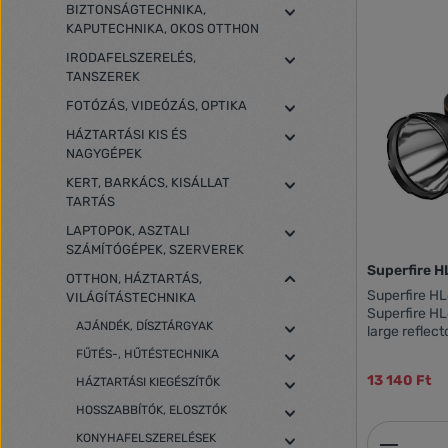
BIZTONSÁGTECHNIKA,
KAPUTECHNIKA, OKOS OTTHON
IRODAFELSZERELÉS,
TANSZEREK
FOTÓZÁS, VIDEÓZÁS, OPTIKA
HÁZTARTÁSI KIS ÉS
NAGYGÉPEK
KERT, BARKÁCS, KISÁLLAT
TARTÁS
LAPTOPOK, ASZTALI
SZÁMÍTÓGÉPEK, SZERVEREK
Superfire 
OTTHON, HÁZTARTÁS,
Superfire HL
VILÁGÍTÁSTECHNIKA
Superfire HL
AJÁNDÉK, DÍSZTÁRGYAK
large reflec
76 mm, which
FŰTÉS-, HŰTÉSTECHNIKA
of 2300 lm w
13 140 Ft
HÁZTARTÁSI KIEGÉSZÍTŐK
rechargeable
hours of ope
HOSSZABBÍTÓK, ELOSZTÓK
recharge it 
Termék
KONYHAFELSZERELÉSEK
when needed.