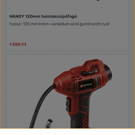
HANDY 120mm homlokcsípőfogó
hossz: 120 mm króm-vanádium acél gumírozott nyél
1 550 Ft