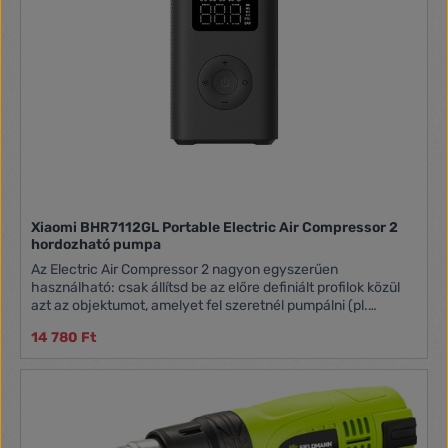
Xiaomi BHR7112GL Portable Electric Air Compressor 2
hordozható pumpa
Az Electric Air Compressor 2 nagyon egyszerűen
használható: csak állítsd be az előre definiált profilok közül
azt az objektumot, amelyet fel szeretnél pumpálni (pl.
kerékpár, motor, autó, labda). Hangold a nyomást a kívánt
14 780 Ft
szintre, és nyomd meg a gombot – a kompresszor felfújja az
abroncsot és automatikusan leáll, ahogy a beállított nyomást
elérte a kerék. Nem kell többé attól tartanod, hogy túl
alacsony, vagy túl nagy a nyomás a kerékben.
Tulajdonságok Előre beállított nyomás - megáll, ha elérte
Digitális abroncsnyomás érzékelés Beépített akkumulátor és