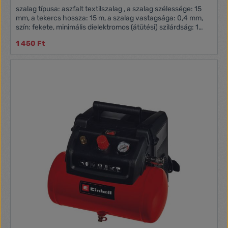
szalag típusa: aszfalt textilszalag , a szalag szélessége: 15
mm, a tekercs hossza: 15 m, a szalag vastagsága: 0,4 mm,
szín: fekete, minimális dielektromos (átütési) szilárdság: 1
kV/mm, ajánlott tárolási hőmérséklet: -5 °C és +40 °C,
1 450 Ft
működési hőmérséklet-tartomány: 5–40 °C, UV-ellenálló,
ragasztóanyag: aszfalt, integrált szövetháló, méretek: 80 ×
17 mm, értékesítési csomagolás: 1 db, PVC akasztható,
garancia-időszak: 2 év