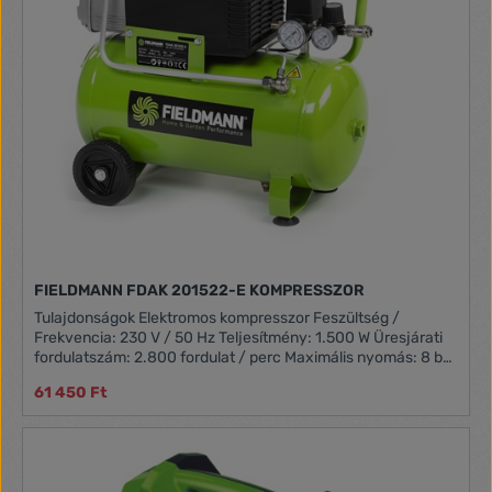
FIELDMANN FDAK 201522-E KOMPRESSZOR
Tulajdonságok Elektromos kompresszor Feszültség /
Frekvencia: 230 V / 50 Hz Teljesítmény: 1.500 W Üresjárati
fordulatszám: 2.800 fordulat / perc Maximális nyomás: 8 bar
Szívó erő: 190 liter / perc Tartály kapacitás: 24,0 liter
61 450 Ft
Egyszerű kezelhetőség Mozgatást elősegítő kerekek Védelmi
osztály: I. Súly: 26,0 kg