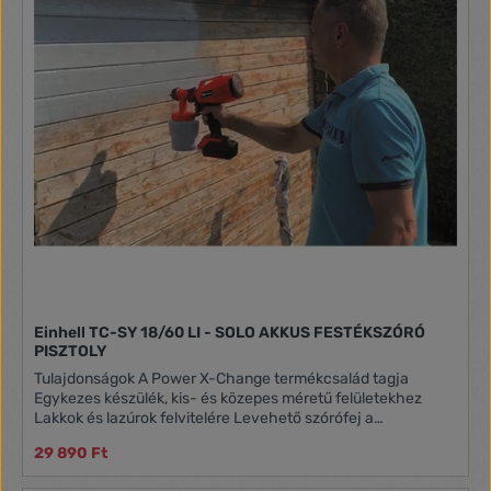
Einhell TC-SY 18/60 LI - SOLO AKKUS FESTÉKSZÓRÓ
PISZTOLY
Tulajdonságok A Power X-Change termékcsalád tagja
Egykezes készülék, kis- és közepes méretű felületekhez
Lakkok és lazúrok felvitelére Levehető szórófej a
festéktovábbító alkatrészek könnyű tisztítása érdekében
29 890 Ft
Állítható szórásmennyiség-szabályozás az ideális
festékmennyiség beállításához Állítható légszelep