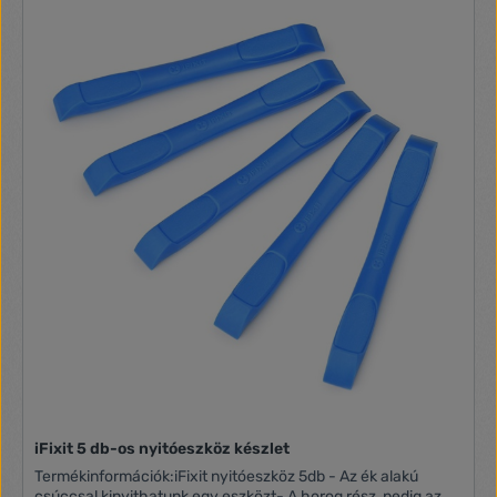
válik, ezáltal könnyebb a munkavégzés. Az 5 db cserélhető
lencse segítségével 1.2x, 1.5x, 2x, 2.5x illetve 3.5x-ös
nagyítást alkalmazhat a munkaterületre. A fejpánt
könnyedén beállítható bármilyen fejméretre (250 mm - 450
mm), így kényelmes viseletet biztosít. A 2 db LED megfelelő
fénnyel látja el a szükséges munkaterületet. Kényelmes
viselet hosszabb ideig tartó munka során is Cserélhető
(szemüveg) szár és fejpánt Cserélhető, állítható távolságú
és dönthető lencsék, praktikus tárolódobozban 2 db extra
fényerejű LED Állítható világítási szög Elemes működés
Törlőkendő Műszaki adatok Nagyítólencsék: 1.2x, 1.5x, 2x,
2.5x, 3.5x Nagyítólencsék mérete: 95 x 34 mm Fejpánt
hossza (állítható): 250 - 450 mm Fényforrás: 2 db LED
Fényerősség: 15 lumen Tápellátás: DC 4,5V - 3 db AAA elem
(nem tartozék) Teljesítmény: 0,12 W Üzemidő (jó minőségű,
új elemekről): ~2 óra LED élettartam: 25 000 óra Védelem:
IP20
iFixit 5 db-os nyitóeszköz készlet
Termékinformációk:iFixit nyitóeszköz 5db - Az ék alakú
csúccsal kinyithatunk egy eszközt- A horog rész, pedig az