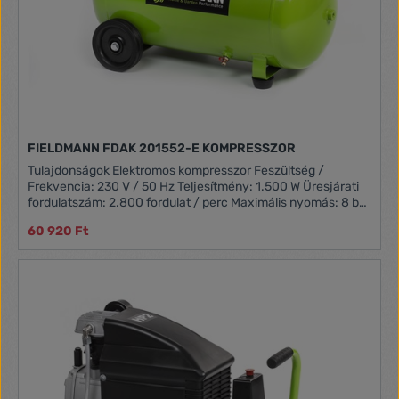
helytakarékosan tárolhatja a beépített tárolóban. A
kompresszoron található egy praktikus tartó a tápkábelnek
is.
FIELDMANN FDAK 201552-E KOMPRESSZOR
Tulajdonságok Elektromos kompresszor Feszültség /
Frekvencia: 230 V / 50 Hz Teljesítmény: 1.500 W Üresjárati
fordulatszám: 2.800 fordulat / perc Maximális nyomás: 8 bar
Szívó erő: 190 liter / perc Tartály kapacitás: 50,0 liter
60 920 Ft
Egyszerű kezelhetőség Mozgatást elősegítő kerekek Védelmi
osztály: I. Súly: 32,0 kg