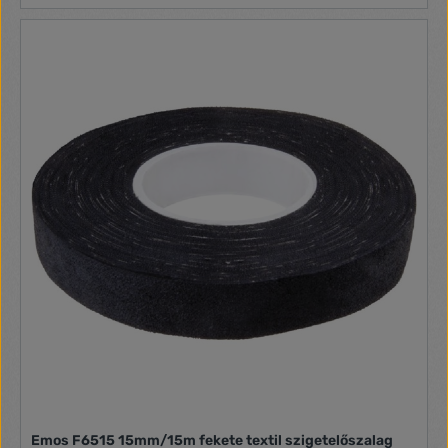
300 / 500 l/min. Tartozékok: 4x adapter 1x kaparó
Ergonomikus fogantyú Védelmi osztály: II. Hálózati vezeték
hosszúsága: 2,0 m
Emos F6515 15mm/15m fekete textil szigetelőszalag