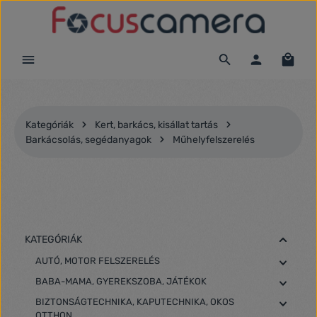
Ugrás a fő tartalomra
Kategóriák
Kert, barkács, kisállat tartás
Barkácsolás, segédanyagok
Műhelyfelszerelés
KATEGÓRIÁK
AUTÓ, MOTOR FELSZERELÉS
BABA-MAMA, GYEREKSZOBA, JÁTÉKOK
BIZTONSÁGTECHNIKA, KAPUTECHNIKA, OKOS
OTTHON