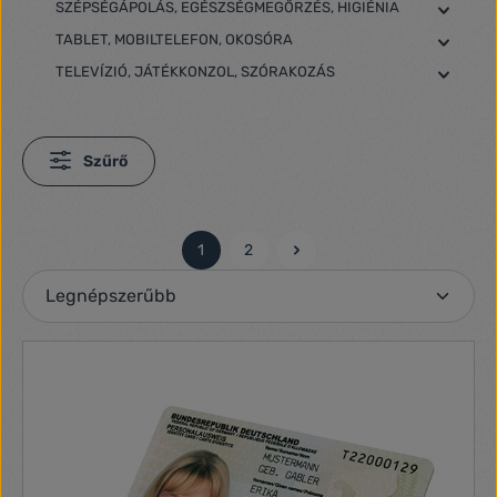
SZÉPSÉGÁPOLÁS, EGÉSZSÉGMEGŐRZÉS, HIGIÉNIA
TABLET, MOBILTELEFON, OKOSÓRA
TELEVÍZIÓ, JÁTÉKKONZOL, SZÓRAKOZÁS
Szűrő
1
2
Oldal
Oldal