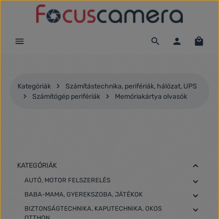
Ugrás a fő tartalomra
Kategóriák
Számítástechnika, perifériák, hálózat, UPS
Számítógép perifériák
Memóriakártya olvasók
KATEGÓRIÁK
AUTÓ, MOTOR FELSZERELÉS
BABA-MAMA, GYEREKSZOBA, JÁTÉKOK
BIZTONSÁGTECHNIKA, KAPUTECHNIKA, OKOS
OTTHON