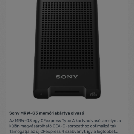
vagy kiszolgáló gépre való összes (32 vagy 64 bites)
Windows operációs rendszer. Részletek Mac OS X 10.5 vagy
újabb verzió | Ubuntu 9.04 (32/64 Bit) vagy újabb verzió |
Debian 5.0 (32/64 Bit) vagy újabb verzió | OpenSuse 11.1
(32/64 Bit) vagy újabb verzió. Gyártói adatlap
Sony MRW-G3 memóriakártya olvasó
Az MRW-G3 egy CFexpress Type A kártyaolvasó, amelyet a
külön megvásárolható CEA-G-sorozathoz optimalizáltak.
Támogatja az új CFexpress 4 szabványt, így a legtöbbet