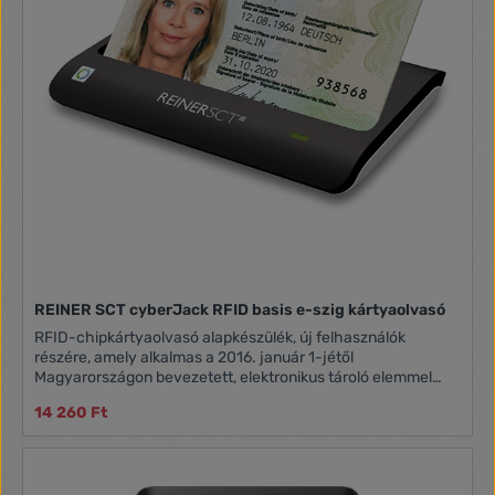
REINER SCT cyberJack RFID basis e-szig kártyaolvasó
RFID-chipkártyaolvasó alapkészülék, új felhasználók
részére, amely alkalmas a 2016. január 1-jétől
Magyarországon bevezetett, elektronikus tároló elemmel
ellátott állandó személyazonosító igazolvány (eSzemélyi)
14 260 Ft
elektronikus úton történő használatához.
Rendszerkövetelmények: Internetkapcsolat | Támogatott
operációs rendszerek: A Microsoft által hivatalosan
közzétett és kibővített hivatalos támogatásba bevont, PC-re