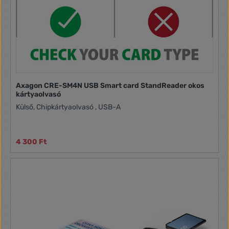
Axagon CRE-SM4N USB Smart card StandReader okos
kártyaolvasó
Külső, Chipkártyaolvasó , USB-A
4 300 Ft