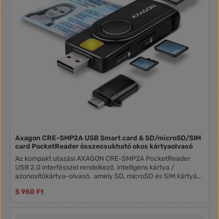
Axagon CRE-SMP2A USB Smart card & SD/microSD/SIM
card PocketReader összecsukható okos kártyaolvasó
Az kompakt utazási AXAGON CRE-SMP2A PocketReader
USB 2.0 interfésszel rendelkező, intelligens kártya /
azonosítókártya-olvasó, amely SD, microSD és SIM kártyák
számára is tartalmaz bővítőhelyeket. z. A kártyaolvasó
5 950 Ft
támogatja az összes gyakori okoskártya, chipkártya és
egyéb kártya formátumoakt, beleértve a fizetéses kártyákat
is vagy az elektronikus személyi igazolvány kártyákat is *. Az