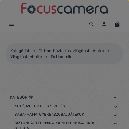
Ugrás a fő tartalomra
Kategóriák
Otthon, háztartás, világítástechnika
Világítástechnika
Fali lámpák
KATEGÓRIÁK
AUTÓ, MOTOR FELSZERELÉS
BABA-MAMA, GYEREKSZOBA, JÁTÉKOK
BIZTONSÁGTECHNIKA, KAPUTECHNIKA, OKOS
OTTHON