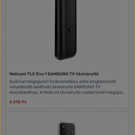
Meliconi TLC Evo 1 SAMSUNG TV távirányító
Gyárival megegyező funkcionaliású, előre programozott
helyettesítő tanítható távirányító SAMSUNG TV
készülékekhez. A Meliconi távirányító család ismét megújult:
a vezető TV márkákhoz ajánl előre programozott, azonnal
6 210 Ft
használatra kész megoldást, elveszett, megrongálódott,
meghibásodott gyári távirányítójának pótlására. - Működik
az összes beépített Freeview-vel rendelkező SAMSUNG
infravörös TV-vel - Használatra kész, használat előtt nincs
szükség programozásra - Az eredeti távirányítók funkcióinak
100%-a - INTELLIGENS FUNKCIÓK KÖZVETLEN