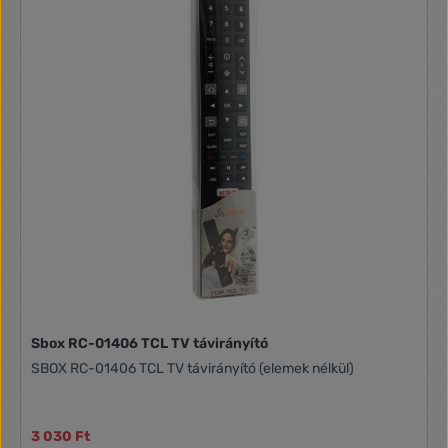
HOZZÁFÉRÉSBEN: 3 gyorsbillentyű a Netflix, a YouTube és az
Amazon Prime video streaming szolgáltatásokhoz, ideális a
legújabb generációs tévék vezérléséhez - A SMART HOME
gomb hozzáférést biztosít az alkalmazások menüjéhez -
Képes a másodlagos funkciók elérésére az "M" gombbal -
Gazdaságos, olcsóbb, mint egy eredeti távirányító. -
Nagylátószögű és nagy hatótávolságú infravörös jel -
Jelátvitel vezérlése és visszaigazolása LED-el - A
konfiguráció állandó biztonsági mentése az elemek nélkül is,
és mechanikus védelem az elemek megfordítása ellen -
Tápegység: 2 x 1,5 V-os AAA/LR03 elem, nem tartozék
Sbox RC-01406 TCL TV távirányító
SBOX RC-01406 TCL TV távirányító (elemek nélkül)
3 030 Ft