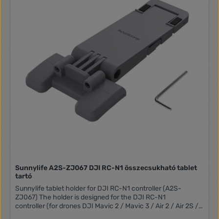
hooks, spaced at the sides, or attach the lanyard to the
center hole. The accessory is extremely durable, so you
don't have to worry about damaging or breaking it. In
addition, the holder fits perfectly into the controller's design
and does not obstruct the holes or ports. Included Holder x1
Leather lanyard x1 Allen wrench x1 Screws x2 Manufacturer
Sunnylife Model MM3-GS389 Compatibility DJI RC Lanyard
length 62,5 - 80 cm Material Aluminum + PU leather Weight
72 g
Sunnylife A2S-ZJ067 DJI RC-N1 összecsukható tablet
tartó
Sunnylife tablet holder for DJI RC-N1 controller (A2S-
ZJ067) The holder is designed for the DJI RC-N1
controller (for drones DJI Mavic 2 / Mavic 3 / Air 2 / Air 2S /
Mini 2 / Mini 3 Pro). It fits tablets from 7.9" to 11" wide. Its