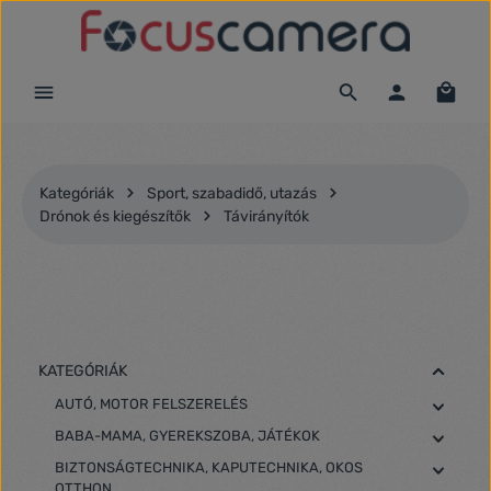
Ugrás a fő tartalomra
Kategóriák
Sport, szabadidő, utazás
Drónok és kiegészítők
Távirányítók
KATEGÓRIÁK
AUTÓ, MOTOR FELSZERELÉS
BABA-MAMA, GYEREKSZOBA, JÁTÉKOK
BIZTONSÁGTECHNIKA, KAPUTECHNIKA, OKOS
OTTHON