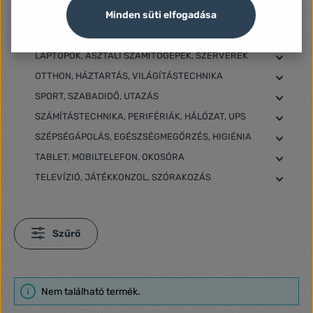
Minden süti elfogadása
KISÁLLAT ESZKÖZÖK
ÖNTÖZÉS
LAPTOPOK, ASZTALI SZÁMÍTÓGÉPEK, SZERVEREK
OTTHON, HÁZTARTÁS, VILÁGÍTÁSTECHNIKA
SPORT, SZABADIDŐ, UTAZÁS
SZÁMÍTÁSTECHNIKA, PERIFÉRIÁK, HÁLÓZAT, UPS
SZÉPSÉGÁPOLÁS, EGÉSZSÉGMEGŐRZÉS, HIGIÉNIA
TABLET, MOBILTELEFON, OKOSÓRA
TELEVÍZIÓ, JÁTÉKKONZOL, SZÓRAKOZÁS
Szűrő
Nem található termék.