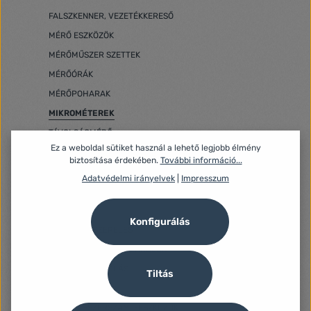
FALSZKENNER, VEZETÉKKERESŐ
MÉRŐ ESZKÖZÖK
MÉRŐMŰSZER SZETTEK
MÉRŐÓRÁK
MÉRŐPOHARAK
MIKROMÉTEREK
TÁVOLSÁGMÉRŐ
Ez a weboldal sütiket használ a lehető legjobb élmény
SZINTEZŐ ESZKÖZÖK
biztosítása érdekében.
További információ...
SZÖGMÉRŐ
Adatvédelmi irányelvek
|
Impresszum
TOLÓMÉRŐ
VÍZMÉRTÉK
Konfigurálás
MŰHELYFELSZERELÉS
SZERSZÁMOS LÁDÁK, TÁROLÓK
FA- ÉS BOKORÁPOLÁS
Tiltás
KERTI GRILLEK
KERTIGÉP, -SZERSZÁM, -ESZKÖZÖK