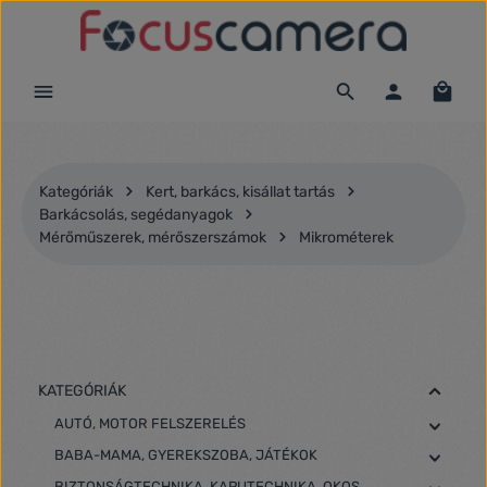
Ugrás a fő tartalomra
Kategóriák
Kert, barkács, kisállat tartás
Barkácsolás, segédanyagok
Mérőműszerek, mérőszerszámok
Mikrométerek
KATEGÓRIÁK
AUTÓ, MOTOR FELSZERELÉS
BABA-MAMA, GYEREKSZOBA, JÁTÉKOK
BIZTONSÁGTECHNIKA, KAPUTECHNIKA, OKOS