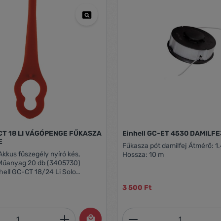
-CT 18 LI VÁGÓPENGE FŰKASZA
Einhell GC-ET 4530 DAMILFE
E
Fűkasza pót damilfej Átmérő: 
Akkus fűszegély nyíró kés,
Hossza: 10 m
Műanyag 20 db (3405730)
hell GC-CT 18/24 Li Solo
Einhell GE-CT 18 Li Solo (3411172)
3 500 Ft
CT 18 Li Kit (1x2,0Ah)
dellekhez.
mennyiség: Adja meg a kívánt mennyiség
Termékmennyiség: