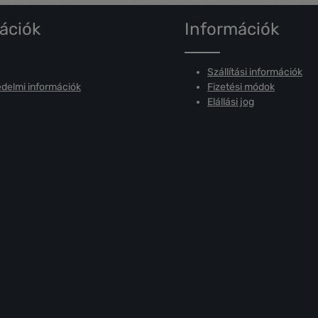
ációk
Információk
Szállítási információk
delmi információk
Fizetési módok
Elállási jog