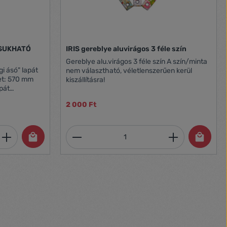
CSUKHATÓ
IRIS gereblye aluvirágos 3 féle szín
Gereblye alu.virágos 3 féle szín A szín/minta
ó" lapát
nem választható, véletlenszerűen kerül
kiszállításra!
2 000 Ft
et, vagy használja a gombokat a mennyi
 Adja meg a kívánt mennyiséget, vagy h
Termékmennyiség: Adja meg 