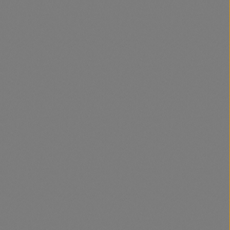
et, vagy használja a gombokat a mennyi