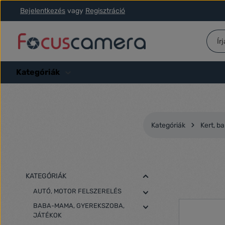
Bejelentkezés
vagy
Regisztráció
ás a fő tartalomra
Ugrás a kereséshez
Ugrás a fő navigációhoz
Kategóriák
Kategóriák
Kert, ba
KATEGÓRIÁK
AUTÓ, MOTOR FELSZERELÉS
BABA-MAMA, GYEREKSZOBA,
JÁTÉKOK