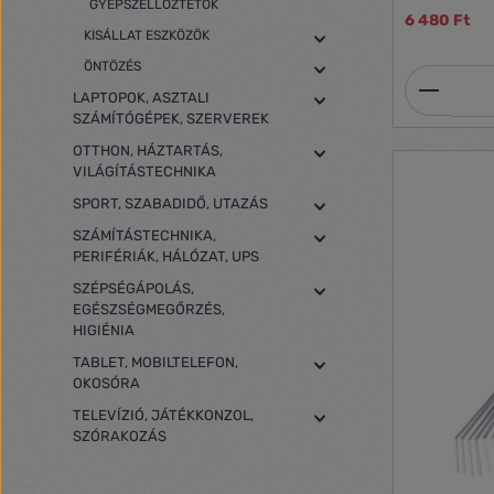
köszönhetőe
GYEPSZELLŐZTETŐK
6 480 Ft
Ideális gazo
KISÁLLAT ESZKÖZÖK
és a talaj v
ÖNTÖZÉS
Termék
LAPTOPOK, ASZTALI
SZÁMÍTÓGÉPEK, SZERVEREK
OTTHON, HÁZTARTÁS,
VILÁGÍTÁSTECHNIKA
SPORT, SZABADIDŐ, UTAZÁS
SZÁMÍTÁSTECHNIKA,
PERIFÉRIÁK, HÁLÓZAT, UPS
SZÉPSÉGÁPOLÁS,
EGÉSZSÉGMEGŐRZÉS,
HIGIÉNIA
TABLET, MOBILTELEFON,
OKOSÓRA
TELEVÍZIÓ, JÁTÉKKONZOL,
SZÓRAKOZÁS