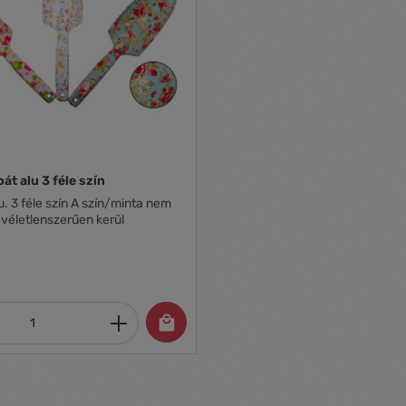
pát alu 3 féle szín
ta nem
 véletlenszerűen kerül
mennyiség: Adja meg a kívánt mennyiség