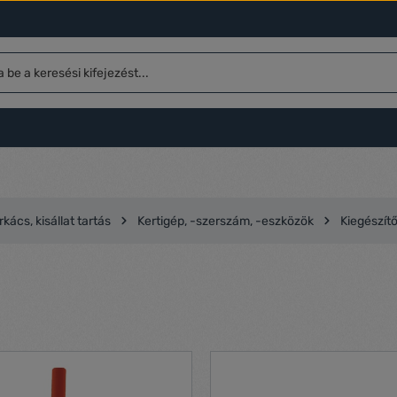
rkács, kisállat tartás
Kertigép, -szerszám, -eszközök
Kiegészítő