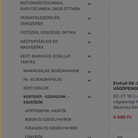
BIZTONSÁGTECHNIKA,
KAPUTECHNIKA, OKOS OTTHON
IRODAFELSZERELÉS,
TANSZEREK
FOTÓZÁS, VIDEÓZÁS, OPTIKA
HÁZTARTÁSI KIS ÉS
NAGYGÉPEK
KERT, BARKÁCS, KISÁLLAT
TARTÁS
BARKÁCSOLÁS, SEGÉDANYAGOK
FA- ÉS BOKORÁPOLÁS
Einhell GE
KERTI GRILLEK
VÁGÓPENG
GE-CT 18 Li 
KERTIGÉP, -SZERSZÁM, -
vágópenge 
ESZKÖZÖK
Alkalmas Ein
APRÍTÓGÉPEK, HASÍTÓK
(3411123) / 
4 080 Ft
/ Einhell GE-
BOKOR ÉS SZEGÉLYNYÍRÓK
(3411197)mo
FŰKASZÁK ÉS SZEGÉLYNYÍRÓK
Termék
FŰNYÍRÓK