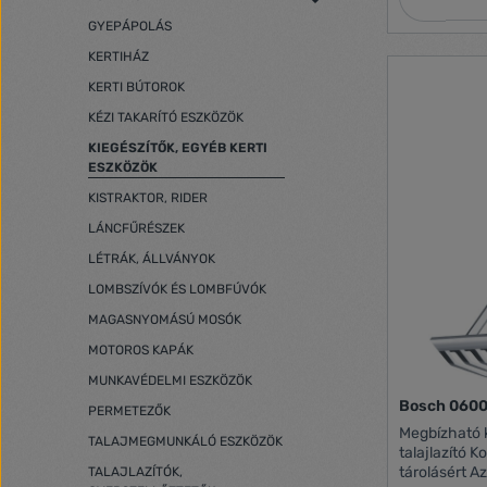
GYEPÁPOLÁS
KERTIHÁZ
KERTI BÚTOROK
KÉZI TAKARÍTÓ ESZKÖZÖK
KIEGÉSZÍTŐK, EGYÉB KERTI
ESZKÖZÖK
KISTRAKTOR, RIDER
LÁNCFŰRÉSZEK
LÉTRÁK, ÁLLVÁNYOK
LOMBSZÍVÓK ÉS LOMBFÚVÓK
MAGASNYOMÁSÚ MOSÓK
MOTOROS KAPÁK
MUNKAVÉDELMI ESZKÖZÖK
Bosch 0600
PERMETEZŐK
Megbízható k
TALAJMEGMUNKÁLÓ ESZKÖZÖK
talajlazító 
tárolásért A
TALAJLAZÍTÓK,