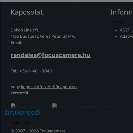
Kapcsolat
Inform
Option Line Kft.
ÁSZF
1165 Budapest, Veres Péter út 149.
Adatvé
Email:
rendeles@focuscamera.hu
Tel.: +36-1-401-0040
Vagy
kapcsolatfelvételi űrlapunkon
keresztül
.
marketplace partner
Árukereső.hu
© 2007 - 2026 Focuscamera