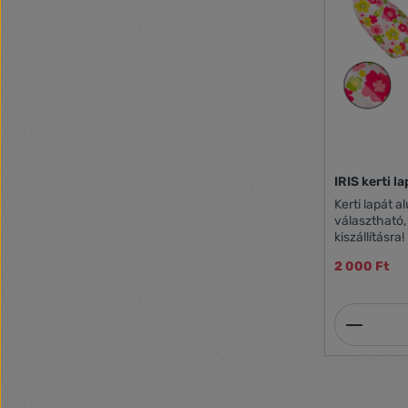
IRIS kerti la
Kerti lapát alu. 3 féle szín A szín/min
választható,
kiszállításra!
2 000 Ft
Termék