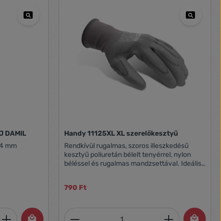
J DAMIL
Handy 11125XL XL szerelőkesztyű
1.4 mm
Rendkívül rugalmas, szoros illeszkedésű
kesztyű poliuretán bélelt tenyérrel, nylon
béléssel és rugalmas mandzsettával. Ideális
általános felhasználásra. Vékony bevonata
pontos tapintást tesz lehetővé, ezért olyan
790 Ft
helyeken ahol kisméretű alkatrészekkel
dolgoznak nagyon népszerű. A kesztyű
megfelel a 2016/425 sz. európai irányelvnek,
et, vagy használja a gombokat a mennyi
 Adja meg a kívánt mennyiséget, vagy h
Termékmennyiség: Adja meg 
valamint a harmonizált MSZ EN 420