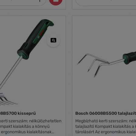
8B5700 kisseprű
Bosch 06008B5500 talajlazí
erti szerszám: nélkülözhetetlen
Megbízható kerti szerszám: nél
Kompakt kialakítás a könnyű
talajlazító Kompakt kialakítás 
z ergonomikus kialakításnak
tárolásért Az ergonomikus kiala