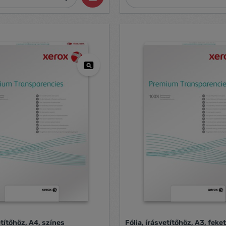
etítőhöz, A4, színes
Fólia, írásvetítőhöz, A3, feke