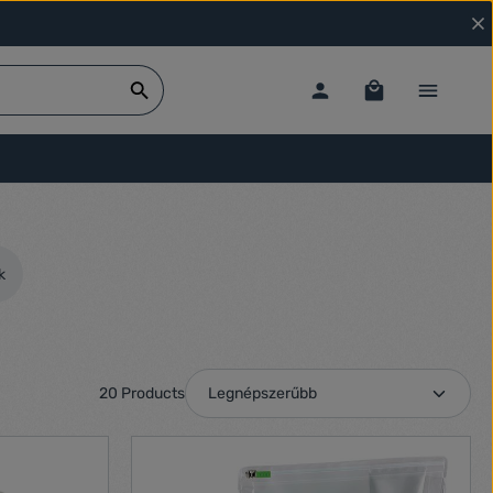
k
20 Products