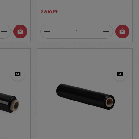
2 810 Ft
et, vagy használja a gombokat a mennyi
 Adja meg a kívánt mennyiséget, vagy h
Termékmennyiség: Adja meg 