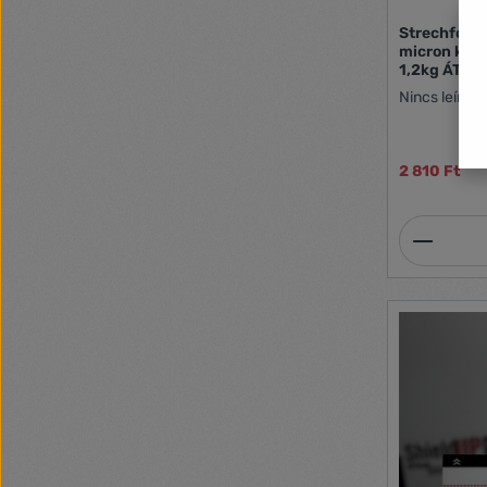
Strechfólia
micron kb. 1
1,2kg ÁTLÁ
Nincs leírás
2 810 Ft
Termék