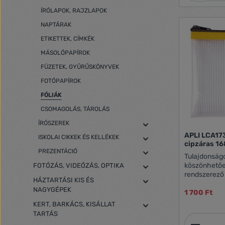
biztonságot n
ÍRÓLAPOK, RAJZLAPOK
hatékonyan v
becsomagolt 
NAPTÁRAK
még térkitölt
ETIKETTEK, CÍMKÉK
nedvesség ell
MÁSOLÓPAPÍROK
FÜZETEK, GYŰRŰSKÖNYVEK
FOTÓPAPÍROK
FÓLIÁK
CSOMAGOLÁS, TÁROLÁS
ÍRÓSZEREK
APLI LCA17
ISKOLAI CIKKEK ÉS KELLÉKEK
cipzáras 16
PREZENTÁCIÓ
Tulajdonságok: Tartós any
köszönhetőe
FOTÓZÁS, VIDEÓZÁS, OPTIKA
rendszerező 
HÁZTARTÁSI KIS ÉS
telefon és k
NAGYGÉPEK
1 700 Ft
Cipzárral zárható Színek: sárga, 
zöld, fekete Méret: A6 - 168 x 125 mm Vegyes
KERT, BARKÁCS, KISÁLLAT
színekben, a
TARTÁS
Termék