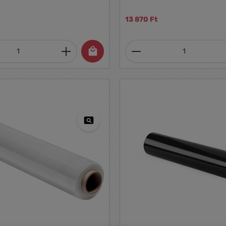
 szín nem választható
13 870 Ft
mennyiség: Adja meg a kívánt mennyiség
Termékmennyiség: