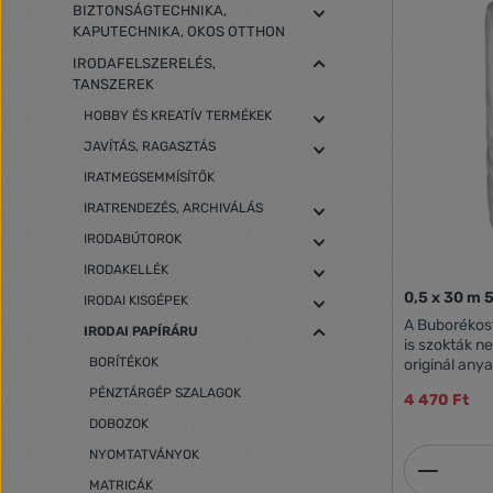
BIZTONSÁGTECHNIKA,
KAPUTECHNIKA, OKOS OTTHON
IRODAFELSZERELÉS,
TANSZEREK
HOBBY ÉS KREATÍV TERMÉKEK
JAVÍTÁS, RAGASZTÁS
IRATMEGSEMMÍSÍTŐK
IRATRENDEZÉS, ARCHIVÁLÁS
IRODABÚTOROK
IRODAKELLÉK
0,5 x 30 m 
IRODAI KISGÉPEK
A Buborékosf
IRODAI PAPÍRÁRU
is szokták n
BORÍTÉKOK
originál any
különös figy
PÉNZTÁRGÉP SZALAGOK
4 470 Ft
osztályú min
partnereinkn
DOBOZOK
miatt, jól k
NYOMTATVÁNYOK
Termék
Termékek, tá
csomagolásá
MATRICÁK