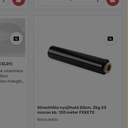
(CSL01)
ítást
ően hidegtől,
tható
tó Vastagság:
Strechfólia nyújtható 50cm, 2kg 23
micron kb. 120 méter FEKETE
Nincs leírás