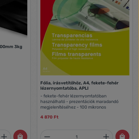
/500mm 3kg
Fólia, írásvetítőhöz, A4, fekete-fehér
lézernyomtatóba, APLI
- fekete-fehér lézernyomtatóban
használható - prezentációk maradandó
megjelenítéséhez - 100 mikronos
4 870 Ft
et, vagy használja a gombokat a mennyi
 Adja meg a kívánt mennyiséget, vagy h
Termékmennyiség: Adja meg 