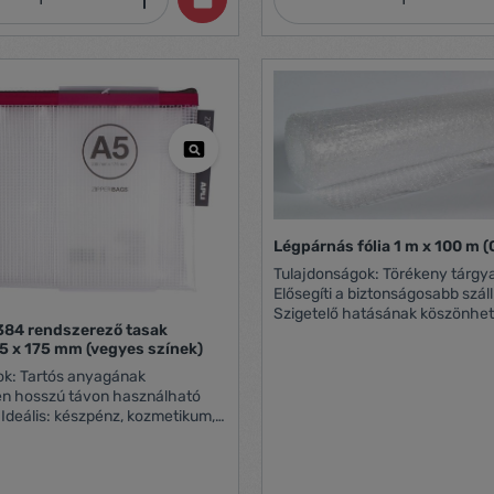
Légpárnás fólia 1 m x 100 m 
Tulajdonságok: Törékeny tárgyak védelmére
Elősegíti a biztonságosabb száll
Szigetelő hatásának köszönhet
384 rendszerező tasak
melegtől egyaránt véd Hajtoga
5 x 175 mm (vegyes színek)
Tekerhető Igény szerint vágha
2x30 µ
agának
n hosszú távon használható
Ideális: készpénz, kozmetikum,
ülönböző kiegészítők tárolására
kék, fukszia,