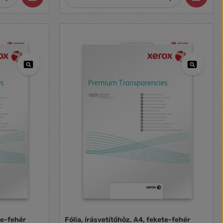
te-fehér
Fólia, írásvetítőhöz, A4, fekete-fehér