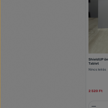
ShieldUP ö
Tablet
Nincs leírás
2 520 Ft
Termék