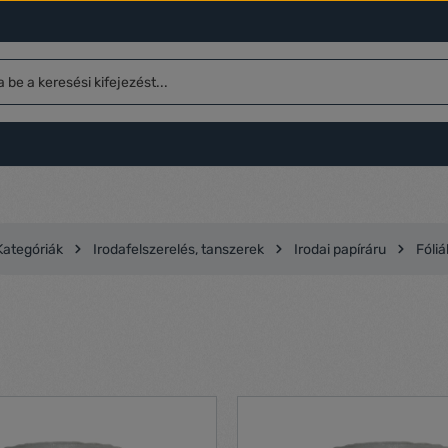
Kategóriák
Irodafelszerelés, tanszerek
Irodai papíráru
Fóliá