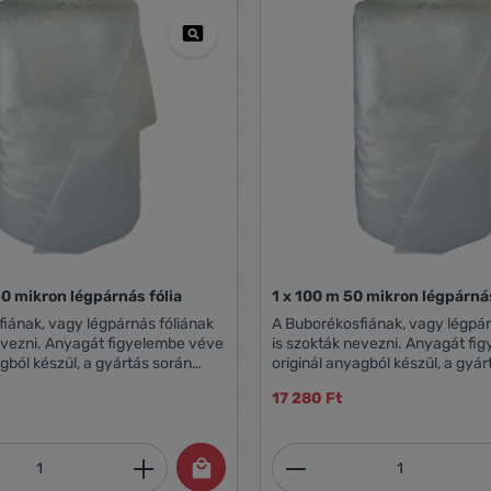
50 mikron légpárnás fólia
1 x 100 m 50 mikron légpárnás
iának, vagy légpárnás fóliának
A Buborékosfiának, vagy légpár
evezni. Anyagát figyelembe véve
is szokták nevezni. Anyagát fi
agból készül, a gyártás során
originál anyagból készül, a gyá
elemmel a minőségre, ezzel első
különös figyelemmel a minőségr
17 280 Ft
őséget biztosítva
osztályú minőséget biztosítva
ek. Teljesen átlátszó, lágysága
partnereinknek. Teljesen átláts
ezelhető csomagolás közben.
miatt, jól kezelhető csomagolá
mennyiség: Adja meg a kívánt mennyiség
Termékmennyiség:
rgyak, sérülékeny áruk
Termékek, tárgyak, sérülékeny 
hoz, kipárnázásához tökéletes
csomagolásához, kipárnázásáh