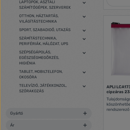
LAPTOPOK, ASZTALI
SZÁMÍTÓGÉPEK, SZERVEREK
OTTHON, HÁZTARTÁS,
VILÁGÍTÁSTECHNIKA
SPORT, SZABADIDŐ, UTAZÁS
SZÁMÍTÁSTECHNIKA,
PERIFÉRIÁK, HÁLÓZAT, UPS
SZÉPSÉGÁPOLÁS,
EGÉSZSÉGMEGŐRZÉS,
HIGIÉNIA
TABLET, MOBILTELEFON,
OKOSÓRA
TELEVÍZIÓ, JÁTÉKKONZOL,
APLI LCA17
SZÓRAKOZÁS
cipzáras 23
Tulajdonságok: Tartós any
köszönhetőe
rendszerező 
Gyártó
telefon és k
Cipzárral zárható Színek: sárga, 
Ár
zöld, fekete Méret: A5 - 235 x 175 mm Vegyes