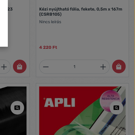
3kg 23
Kézi nyújtható fólia, fekete, 0,5m x 167m
(CSRB105)
Nincs leírás
4 220 Ft
et, vagy használja a gombokat a mennyi
 Adja meg a kívánt mennyiséget, vagy h
Termékmennyiség: Adja meg 