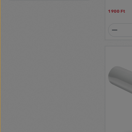
színekben, a
1 900 Ft
Termék