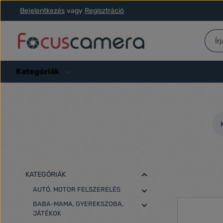
Bejelentkezés
vagy
Regisztráció
ás a fő tartalomra
Ugrás a kereséshez
Ugrás a fő navigációhoz
Kategóriák
KATEGÓRIÁK
AUTÓ, MOTOR FELSZERELÉS
BABA-MAMA, GYEREKSZOBA,
JÁTÉKOK