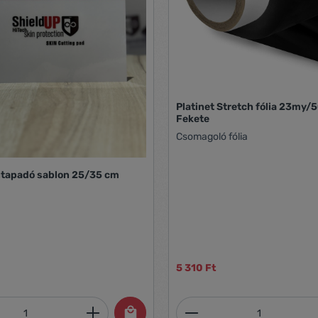
Platinet Stretch fólia 23my
Fekete
Csomagoló fólia
ntapadó sablon 25/35 cm
5 310 Ft
mennyiség: Adja meg a kívánt mennyiség
Termékmennyiség: