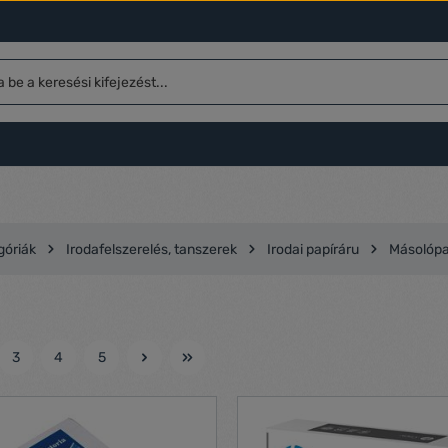
góriák
Irodafelszerelés, tanszerek
Irodai papíráru
Másolópa
3
4
5
l
Oldal
Oldal
Oldal