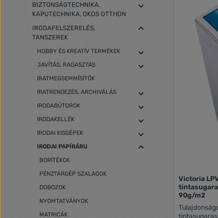
BIZTONSÁGTECHNIKA,
KAPUTECHNIKA, OKOS OTTHON
IRODAFELSZERELÉS,
TANSZEREK
HOBBY ÉS KREATÍV TERMÉKEK
JAVÍTÁS, RAGASZTÁS
IRATMEGSEMMÍSÍTŐK
IRATRENDEZÉS, ARCHIVÁLÁS
IRODABÚTOROK
IRODAKELLÉK
IRODAI KISGÉPEK
IRODAI PAPÍRÁRU
BORÍTÉKOK
PÉNZTÁRGÉP SZALAGOK
Victoria LP
tintasugar
DOBOZOK
90g/m2
NYOMTATVÁNYOK
Tulajdonságok: Széles for
MATRICÁK
tintasugara