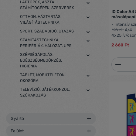
LAPTOPOK, ASZTALI
SZÁMÍTÓGÉPEK, SZERVEREK
IQ Color A4
OTTHON, HÁZTARTÁS,
másolópapí
VILÁGÍTÁSTECHNIKA
- Intenzív s
Méret: A/4 -
SPORT, SZABADIDŐ, UTAZÁS
4x25 ív/csomag- Szín: 
SZÁMÍTÁSTECHNIKA,
korallpiros, 
2 660 Ft
PERIFÉRIÁK, HÁLÓZAT, UPS
Ecolabel, Gr
SZÉPSÉGÁPOLÁS,
EGÉSZSÉGMEGŐRZÉS,
Termék
HIGIÉNIA
TABLET, MOBILTELEFON,
OKOSÓRA
TELEVÍZIÓ, JÁTÉKKONZOL,
SZÓRAKOZÁS
Gyártó
Felület