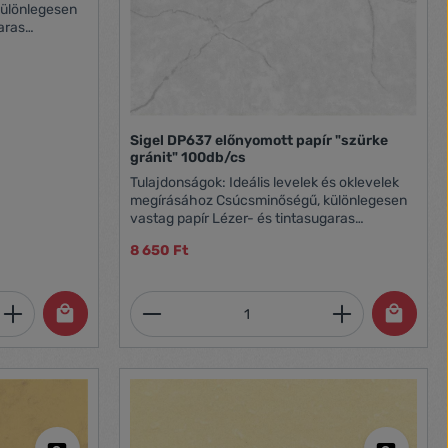
sználható
Sigel DP637 előnyomott papír "szürke
gránit" 100db/cs
Tulajdonságok: Ideális levelek és oklevelek
megírásához Csúcsminőségű, különlegesen
vastag papír Lézer- és tintasugaras
nyomtatókban, másolókban használható
8 650 Ft
Kétoldalas kivitel Alapanyag súlya: 90 g/m2
Mérete: A4
et, vagy használja a gombokat a mennyi
 Adja meg a kívánt mennyiséget, vagy h
Termékmennyiség: Adja meg 