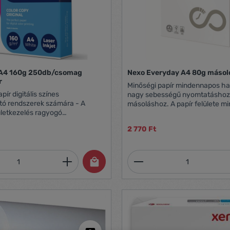
 A4 160g 250db/csomag
Nexo Everyday A4 80g másol
r
Minőségi papír mindennapos ha
pír digitális színes
nagy sebességű nyomtatáshoz
tó rendszerek számára - A
másoláshoz. A papír felülete minőségi és éles
lületkezelés ragyogó
nyomatot biztosít. A4 80g, 50
ást és éles nyomatokat, a
CIE 146 fehérség
2 770 Ft
eállított simaság tökéletes
inőséget biztosít - Ez a papír
inak magas
mennyiség: Adja meg a kívánt mennyiség
Termékmennyiség:
got garantál a nyomtatásnál,
- 2005 óta FSC tanúsítvánnyal
 - Csomagonként vásárolható -
 250 lap/csomag