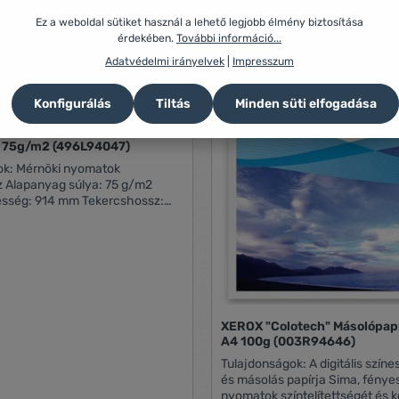
Ez a weboldal sütiket használ a lehető legjobb élmény biztosítása
érdekében.
További információ...
Adatvédelmi irányelvek
|
Impresszum
Konfigurálás
Tiltás
Minden süti elfogadása
ki papír tekercses A0+, 914
mm x 175 m 75g/m2 (496L94047)
omatok
/m2
 914 mm Tekercshossz:
175 folyóméter Cséveátmérő: 76 mm
XEROX "Colotech" Másolópapír
A4 100g (003R94646)
Tulajdonságok: A digitális színes nyomtatás
és másolás papírja Sima, fényes felülete a
nyomatok színtelítettségét és k