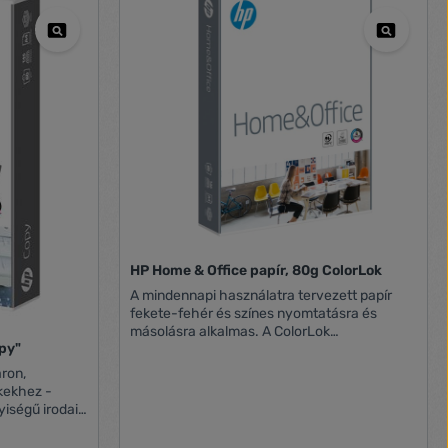
HP Home & Office papír, 80g ColorLok
A mindennapi használatra tervezett papír
fekete-fehér és színes nyomtatásra és
másolásra alkalmas. A ColorLok
opy"
technológiának köszönhetően a tinta nem
kenődik el és vízálló marad. 500 ív/csomag.
áron,
(5 csomag/doboz, 48 doboz/raklap)
ekhez -
iségű irodai
áló - a