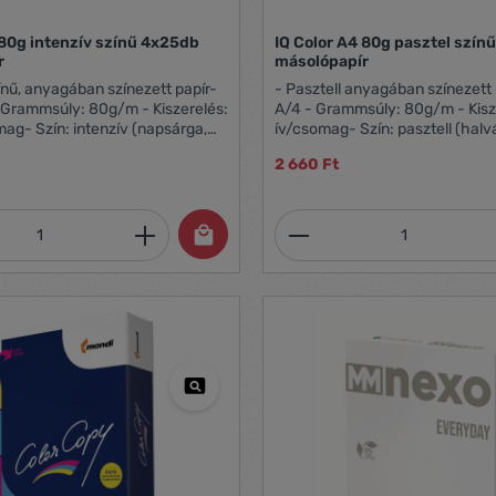
 80g intenzív színű 4x25db
IQ Color A4 80g pasztel szín
r
másolópapír
zínű, anyagában színezett papír-
- Pasztell anyagában színezett 
 Grammsúly: 80g/m - Kiszerelés:
A/4 - Grammsúly: 80g/m - Kisz
intenzív (napsárga,
ív/csomag- Szín: pasztell (halványsárga,
tavaszizöld, vízkék)- FSC,
pink, középzöld, középkék)- FSC
2 660 Ft
een Range minősítés
Green Range minősítés
mennyiség: Adja meg a kívánt mennyiség
Termékmennyiség: