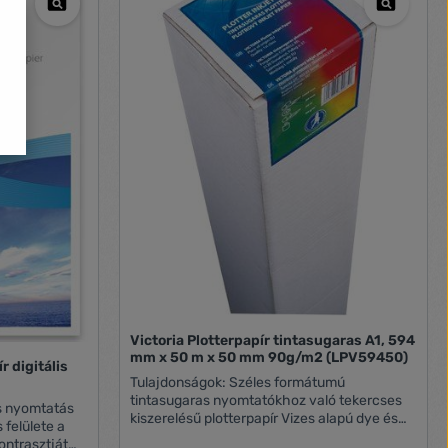
Victoria Plotterpapír tintasugaras A1, 594
mm x 50 m x 50 mm 90g/m2 (LPV59450)
 digitális
Tulajdonságok: Széles formátumú
tintasugaras nyomtatókhoz való tekercses
kiszerelésű plotterpapír Vizes alapú dye és
pigmentált tintával történő nyomtatáshoz
ontrasztját