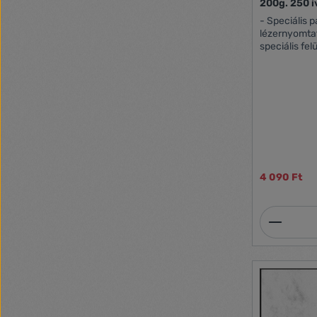
- Speciális pa
lézernyomta
speciális fe
színvisszaad
speciálisan b
nyomtatási m
felhasználó
Garantál a 
óta FSC tanú
Csomagonkén
250 lap/cs
4 090 Ft
Termék