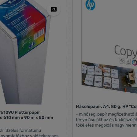
Másolópapír, A4, 80 g, HP "C
V61090 Plotterpapír
- minőségi papír megfizethető 
as 610 mm x 90 m x 50 mm
fénymásolókhoz és faxkészülék
tökéletes megoldás nagy menny
mátumú
papírfelhasználás esetén - otthoni,
s nyomtatókhoz való tekercses
mindennapi nyomtatásokhoz is kiv