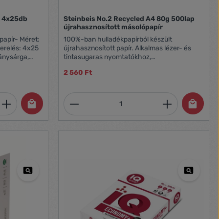
ű 4x25db
Steinbeis No.2 Recycled A4 80g 500lap
újrahasznosított másolópapír
papír- Méret:
100%-ban hulladékpapírból készült
erelés: 4x25
újrahasznosított papír. Alkalmas lézer- és
tintasugaras nyomtatókhoz,
, Ecolabel,
fénymásolókhoz. CIE 85 fehérségű, Blue
2 560 Ft
Engel, EU Ecolabel
et, vagy használja a gombokat a mennyi
 Adja meg a kívánt mennyiséget, vagy h
Termékmennyiség: Adja meg 