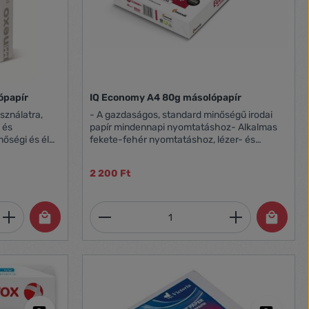
ópapír
IQ Economy A4 80g másolópapír
sználatra,
- A gazdaságos, standard minőségű irodai
 és
papír mindennapi nyomtatáshoz- Alkalmas
fekete-fehér nyomtatáshoz, lézer- és
0lap/csomag,
tintasugaras nyomtatókba és
fénymásolókba- 5 csomag/karton, 240
2 200 Ft
csomag/raklap- Minimálisan vásárolható
mennyiség: 5 csomag.- A4 80 g/m2 500
lap/csomag
et, vagy használja a gombokat a mennyi
 Adja meg a kívánt mennyiséget, vagy h
Termékmennyiség: Adja meg 