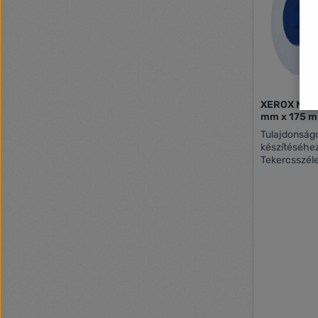
XEROX Mérnö
Tulajdonságok: Mérnöki ny
készítéséhez Alapanyag súlya: 75 g
Tekercsszélesség: