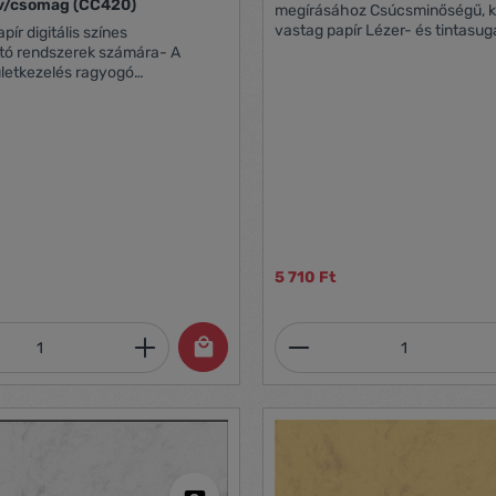
200g. 250 ív/csomag (CC420)
megírásához Csúcsminőségű, különlegesen
vastag papír Lézer- és tintasugaras
pír digitális színes
nyomtatókban, másolókban ha
tó rendszerek számára- A
lületkezelés ragyogó
ást és éles nyomatokat, a
eállított simaság tökéletes
inőséget biztosít- Ez a papír
inak magas futtathatóságot-
nyomtatásnál, másolásnál- 2005
sítvánnyal rendelkezik-
t vásárolható- A4 200 g/m2
omag
5 710 Ft
mennyiség: Adja meg a kívánt mennyiség
Termékmennyiség: