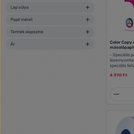
Lap súlya
Papír méret
Termék alapszíne
Color Copy
Ár
másolópapí
- Speciális pa
lézernyomta
speciális fe
színvisszaad
4 970 Ft
speciálisan b
nyomtatási m
felhasználó
Termék
futtathatósá
másolásnál 
rendelkezik
A4 160 g/m2