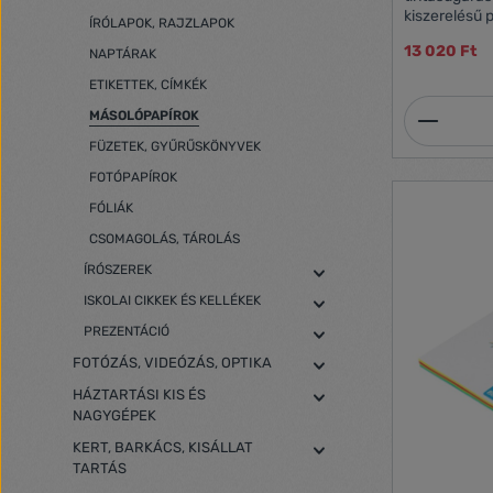
kiszerelésű plotterpapí
ÍRÓLAPOK, RAJZLAPOK
pigmentált t
13 020 Ft
egyaránt alkalmazható 
NAPTÁRAK
g/m2 Tekercsszélesség: 610 mm
ETIKETTEK, CÍMKÉK
Tekercshossz: 90 
Termék
50 mm
MÁSOLÓPAPÍROK
FÜZETEK, GYŰRŰSKÖNYVEK
FOTÓPAPÍROK
FÓLIÁK
CSOMAGOLÁS, TÁROLÁS
ÍRÓSZEREK
ISKOLAI CIKKEK ÉS KELLÉKEK
PREZENTÁCIÓ
FOTÓZÁS, VIDEÓZÁS, OPTIKA
HÁZTARTÁSI KIS ÉS
NAGYGÉPEK
KERT, BARKÁCS, KISÁLLAT
TARTÁS