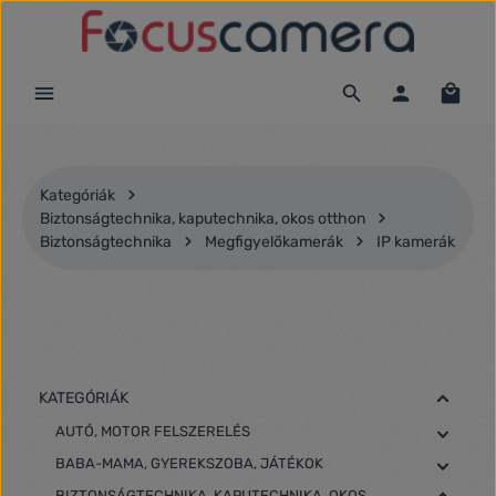
Ugrás a fő tartalomra
Kategóriák
Biztonságtechnika, kaputechnika, okos otthon
Biztonságtechnika
Megfigyelőkamerák
IP kamerák
KATEGÓRIÁK
AUTÓ, MOTOR FELSZERELÉS
BABA-MAMA, GYEREKSZOBA, JÁTÉKOK
BIZTONSÁGTECHNIKA, KAPUTECHNIKA, OKOS