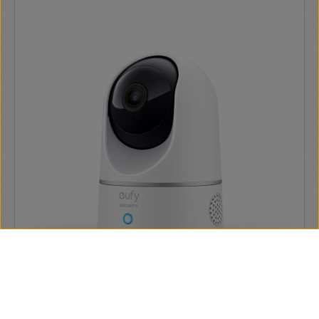
Anker Eufy Indoor Cam 2K Pan & Tilt vezeték nélküli
kamera (T8410322)