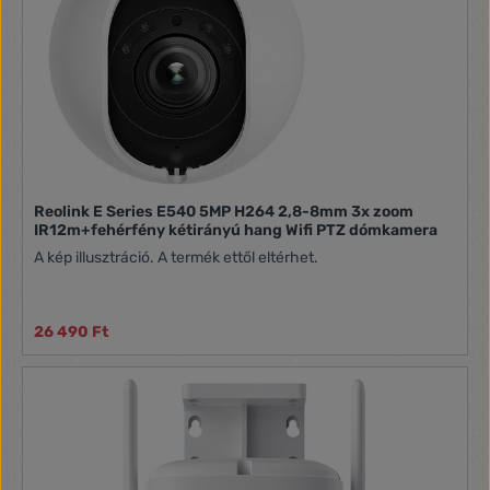
Reolink E Series E540 5MP H264 2,8-8mm 3x zoom
IR12m+fehérfény kétirányú hang Wifi PTZ dómkamera
A kép illusztráció. A termék ettől eltérhet.
26 490 Ft