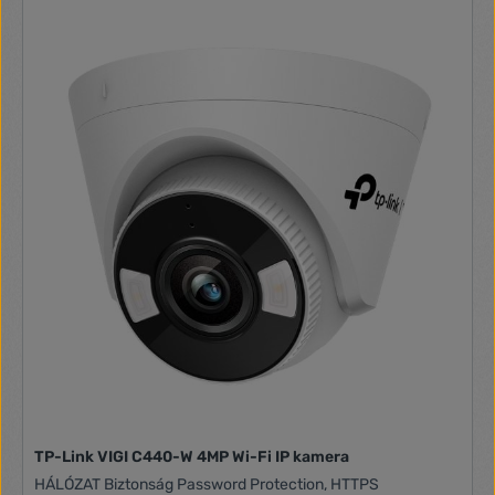
352x288, 320x240 Hálózat: RJ45 10/100M Beépített
mikrofon és hangszóró Micro SD kártyával bővíthető
TP-Link VIGI C440-W 4MP Wi-Fi IP kamera
HÁLÓZAT Biztonság Password Protection, HTTPS