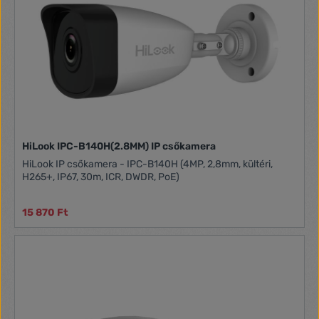
HiLook IPC-B140H(2.8MM) IP csőkamera
HiLook IP csőkamera - IPC-B140H (4MP, 2,8mm, kültéri,
H265+, IP67, 30m, ICR, DWDR, PoE)
15 870 Ft