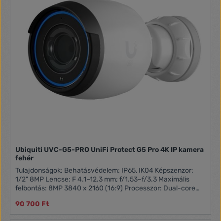
Ubiquiti UVC-G5-PRO UniFi Protect G5 Pro 4K IP kamera
fehér
Tulajdonságok: Behatásvédelem: IP65, IK04 Képszenzor:
1/2" 8MP Lencse: F 4.1–12.3 mm; f/1.53–f/3.3 Maximális
felbontás: 8MP 3840 x 2160 (16:9) Processzor: Dual-core
Arm® Cortex®-A53 Hálózat: 10/100 MbE RJ45 Tápellátás:
90 700 Ft
PoE 37—57V DC