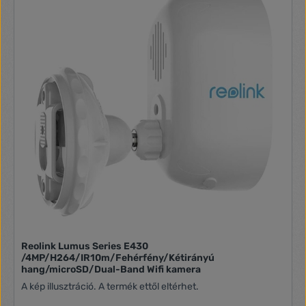
Reolink Lumus Series E430
/4MP/H264/IR10m/Fehérfény/Kétirányú
hang/microSD/Dual-Band Wifi kamera
A kép illusztráció. A termék ettől eltérhet.