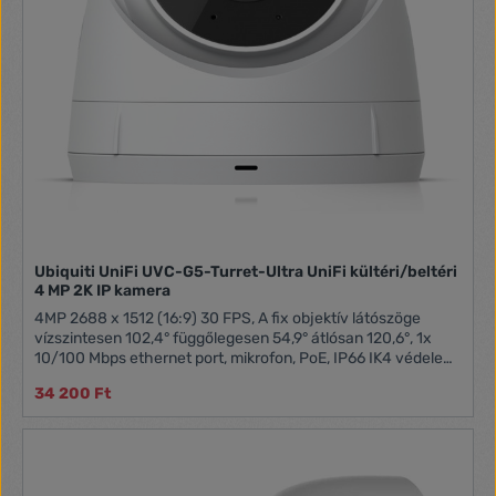
Ubiquiti UniFi UVC-G5-Turret-Ultra UniFi kültéri/beltéri
4 MP 2K IP kamera
4MP 2688 x 1512 (16:9) 30 FPS, A fix objektív látószöge
vízszintesen 102,4° függőlegesen 54,9° átlósan 120,6°, 1x
10/100 Mbps ethernet port, mikrofon, PoE, IP66 IK4 védelem,
30m IR éjszakai látás, AI eseményészlelés, Alumínium
34 200 Ft
ötvözet, UV-stabilizált polikarbonát , PoE TÁPEGYSÉGET A
CSOMAG NEM TARTALMAZZA!