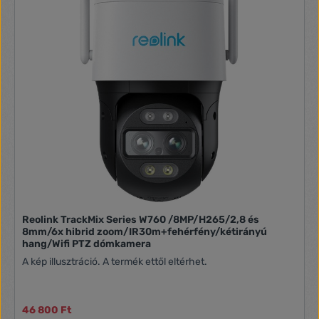
Reolink TrackMix Series W760 /8MP/H265/2,8 és
8mm/6x hibrid zoom/IR30m+fehérfény/kétirányú
hang/Wifi PTZ dómkamera
A kép illusztráció. A termék ettől eltérhet.
46 800 Ft