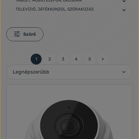
TABLET, MOBILTELEFON, OKOSÓRA
TELEVÍZIÓ, JÁTÉKKONZOL, SZÓRAKOZÁS
Szűrő
1
2
3
4
5
Oldal
Oldal
Oldal
Oldal
Oldal