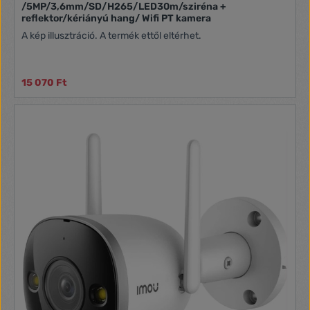
/5MP/3,6mm/SD/H265/LED30m/sziréna +
reflektor/kériányú hang/ Wifi PT kamera
A kép illusztráció. A termék ettől eltérhet.
15 070 Ft