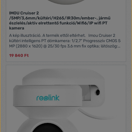
IMOU Cruiser 2
/5MP/3,6mm/kültéri/H265/IR30m/ember-, jármű
észlelés/aktív elrettentő funkció/Wifi6/IP wifi PT
kamera
A kép illusztráció. A termék ettől eltérhet. Imou Cruiser 2
kültéri intelligens PT dómkamera: 1/2,7" Progresszív CMOS 5
MP (2880 x 1620) @ 25/30 fps 3,6 mm fix optika; látószög:
85° IR távolság 30m H.265/H.264 tömörítés Kétirányú hang
19 840 Ft
110 dB beépített sziréna 8x digitális zoom 1x 100Mbps
Ethernet port Wifi: IEEE802.11b/g/n ONVIF Android és iOS
kompatibilis microSD kártya foglalat: 256GB intelligens
érzékelés: mozgás érzékelés emberi alak és jármű észlelés
abnormális hang észlelés Tápellátás: DC12V1A Max.
fogyasztás: 12W Működési hőmérséklet: -30°C - +60°C
Méret: 110,4 x 128,8 x 132,7 mm Súly: 370g IP66 védelem