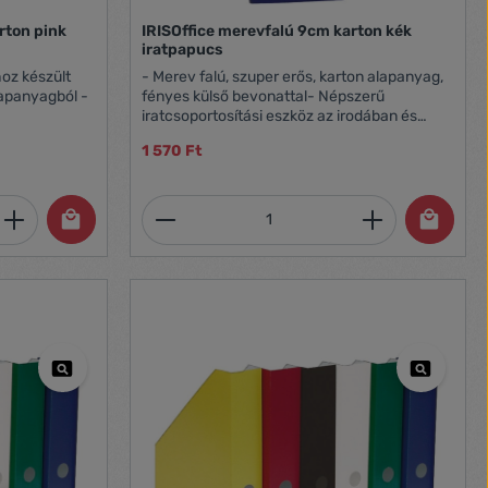
rton pink
IRISOffice merevfalú 9cm karton kék
iratpapucs
hoz készült
- Merev falú, szuper erős, karton alapanyag,
alapanyagból -
fényes külső bevonattal- Népszerű
iratcsoportosítási eszköz az irodában és
en - A Color
otthon- 9 cm-es gerincszélesség- Szín:
1 570 Ft
sötétkék
et, vagy használja a gombokat a mennyi
 Adja meg a kívánt mennyiséget, vagy h
Termékmennyiség: Adja meg 