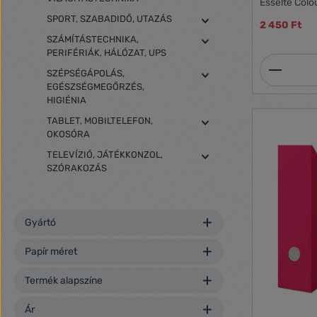
Esselte Colo
a rendszere
SPORT, SZABADIDŐ, UTAZÁS
2 450 Ft
fenntartásá
SZÁMÍTÁSTECHNIKA,
Az Esselte Co
PERIFÉRIÁK, HÁLÓZAT, UPS
asztal rende
Termék
hozzáférhető
SZÉPSÉGÁPOLÁS,
dokumentumok
EGÉSZSÉGMEGŐRZÉS,
többfélekép
HIGIÉNIA
így személyr
hozhat létre.
TABLET, MOBILTELEFON,
modern Colo
OKOSÓRA
mintázattal. 
TELEVÍZIÓ, JÁTÉKKONZOL,
tartós asztal
dokumentumo
SZÓRAKOZÁS
rendszerezés
dokumentumo
irodában Az 
helyezhetők
Gyártó
lépcsőzetes
pozícióban N
Papír méret
könnyű hozz
elhelyezésér
Termék alapszíne
tartalom kö
minőségű ala
irattálca fr
Ár