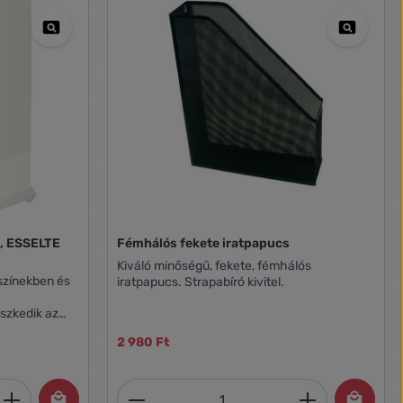
, ESSELTE
Fémhálós fekete iratpapucs
Kiváló minőségű, fekete, fémhálós
színekben és
iratpapucs. Strapabíró kivitel.
eszkedik az
lád más
2 980 Ft
a talprészen
t
nő leemelést
et, vagy használja a gombokat a mennyi
 Adja meg a kívánt mennyiséget, vagy h
Termékmennyiség: Adja meg 
ny gerinc