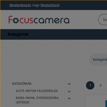
Bejelentkezés
vagy
Regisztráció
ás a fő tartalomra
Ugrás a kereséshez
Ugrás a fő navigációhoz
Kategóriák
Kategóri
KATEGÓRIÁK
1
2
Oldal
Olda
AUTÓ, MOTOR FELSZERELÉS
BABA-MAMA, GYEREKSZOBA,
JÁTÉKOK