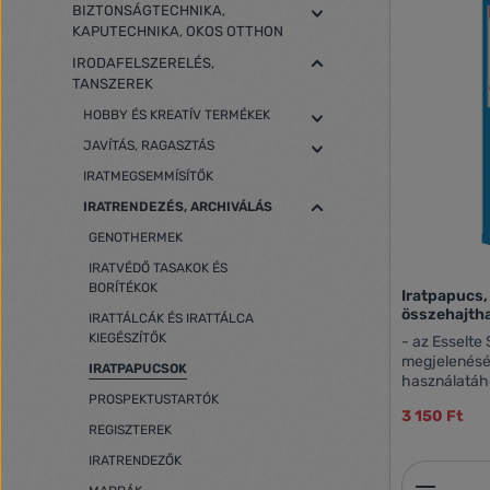
BIZTONSÁGTECHNIKA,
KAPUTECHNIKA, OKOS OTTHON
IRODAFELSZERELÉS,
TANSZEREK
HOBBY ÉS KREATÍV TERMÉKEK
JAVÍTÁS, RAGASZTÁS
IRATMEGSEMMÍSÍTŐK
IRATRENDEZÉS, ARCHIVÁLÁS
GENOTHERMEK
IRATVÉDŐ TASAKOK ÉS
BORÍTÉKOK
Iratpapucs,
összehajtha
IRATTÁLCÁK ÉS IRATTÁLCA
KIEGÉSZÍTŐK
- az Esselte
megjelenésé
IRATPAPUCSOK
használatáh
PROSPEKTUSTARTÓK
dokumentumo
3 150 Ft
asztalon, pol
REGISZTEREK
összehajthat
megoldás - cserélhető gerinccímke a
IRATRENDEZŐK
Termék
könnyebb azonosítá