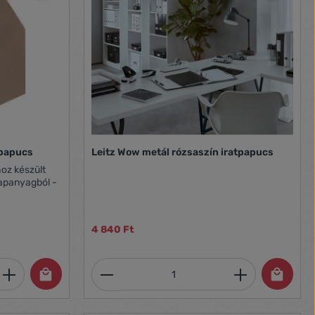
tpapucs
Leitz Wow metál rózsaszín iratpapucs
hoz készült
alapanyagból -
4 840 Ft
et, vagy használja a gombokat a mennyi
 Adja meg a kívánt mennyiséget, vagy h
Termékmennyiség: Adja meg 