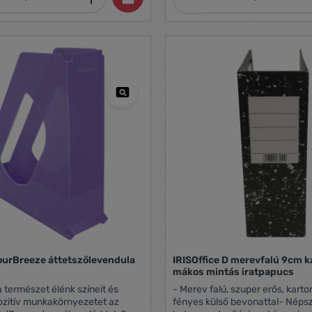
sználat érdekében -
megkönnyíti a tartalom beazono
llik a többi Vivida termékhez -
kihúzófülre címke helyezhető 
gság: 70 mm
azonosításhoz (nem tartozék) 
széles gerinc
ourBreeze áttetszőlevendula
IRISOffice D merevfalú 9cm k
mákos mintás iratpapucs
a természet élénk színeit és
- Merev falú, szuper erős, kart
ozitív munkakörnyezetet az
fényes külső bevonattal- Néps