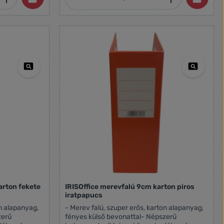
sítását - a
a könnyebb
- 68 mm
arton fekete
IRISOffice merevfalú 9cm karton piros
iratpapucs
on alapanyag,
- Merev falú, szuper erős, karton alapanyag,
zerű
fényes külső bevonattal- Népszerű