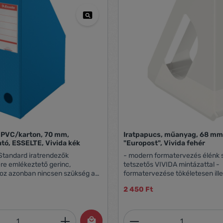
 PVC/karton, 70 mm,
Iratpapucs, műanyag, 68 mm
tó, ESSELTE, Vivida kék
"Europost", Vivida fehér
 Standard iratrendezők
- modern formatervezés élénk 
re emlékeztető gerinc,
tetszetős VIVIDA mintázattal -
oz azonban nincsen szükség a
formatervezése tökéletesen ill
k lyukasztására - használható
Europost és VIVIDA termékcsa
2 450 Ft
con, vagy irattárban -
termékeihez - egyedi mintázat 
ó, helytakarékos tárolási
az egyedülálló munkakörnyeze
kialakításához - a polcról törté
mennyiség: Adja meg a kívánt mennyiség
Termékmennyiség:
shoz - kihúzólyuk a
elősegítő kihúzófül - az alacso