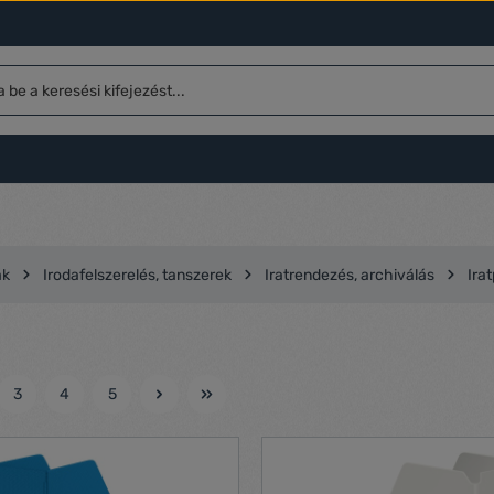
ák
Irodafelszerelés, tanszerek
Iratrendezés, archiválás
Ira
3
4
5
l
Oldal
Oldal
Oldal