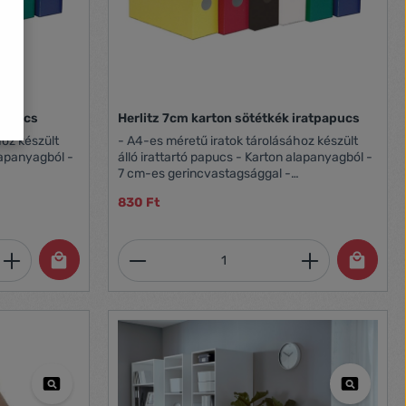
tpapucs
Herlitz 7cm karton sötétkék iratpapucs
hoz készült
- A4-es méretű iratok tárolásához készült
alapanyagból -
álló irattartó papucs - Karton alapanyagból -
7 cm-es gerincvastagsággal -
Összehajtható - sötétkék színben
830 Ft
et, vagy használja a gombokat a mennyi
 Adja meg a kívánt mennyiséget, vagy h
Termékmennyiség: Adja meg 