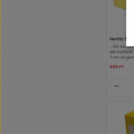
Herlitz 7cm
- A4-es mére
álló irattar
7 cm-es ger
Összehajthat
830 Ft
Termék