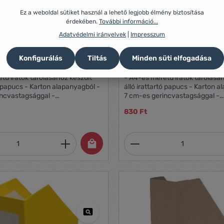
Ez a weboldal sütiket használ a lehető legjobb élmény biztosítása
érdekében.
További információ...
Adatvédelmi irányelvek
|
Impresszum
Konfigurálás
Tiltás
Minden süti elfogadása
 karton zöld iratpapucs
Herlitz 7cm karton piros ira
tű iratok tárolásához készült
- A4-es méretű iratok tárolásá
tó papucs - Karton alapanyagból -
álló irattartó papucs - Karton 
incvastagsággal -
7 cm-es gerincvastagsággal -
ó - zöld színben
Összehajtható - Piros színben
830 Ft
mennyiség: Adja meg a kívánt mennyiség
Termékmennyiség: