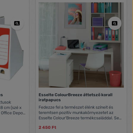
cs
Esselte ColourBreeze áttetsző korall
iratpapucs
ktusok
Fedezze fel a természet élénk színeit és
 8 cm (szé x
teremtsen pozitív munkakörnyezetet az
 Office Depot
Esselte Colour'Breeze termékcsaláddal. Segít
lád tagja
a rendszerezésben és a motiváció
2 450 Ft
fenntartásában a munka vagy tanulás során.