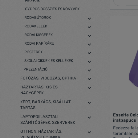
MAPPÁK
könnyebb ha
tökéletesen i
GYŰRŰS DOSSZIÉK ÉS KÖNYVEK
gerincvasta
IRODABÚTOROK
IRODAKELLÉK
IRODAI KISGÉPEK
IRODAI PAPÍRÁRU
ÍRÓSZEREK
ISKOLAI CIKKEK ÉS KELLÉKEK
PREZENTÁCIÓ
FOTÓZÁS, VIDEÓZÁS, OPTIKA
HÁZTARTÁSI KIS ÉS
NAGYGÉPEK
KERT, BARKÁCS, KISÁLLAT
TARTÁS
Esselte Col
LAPTOPOK, ASZTALI
iratpapucs
SZÁMÍTÓGÉPEK, SZERVEREK
Fedezze fel 
OTTHON, HÁZTARTÁS,
teremtsen p
VILÁGÍTÁSTECHNIKA