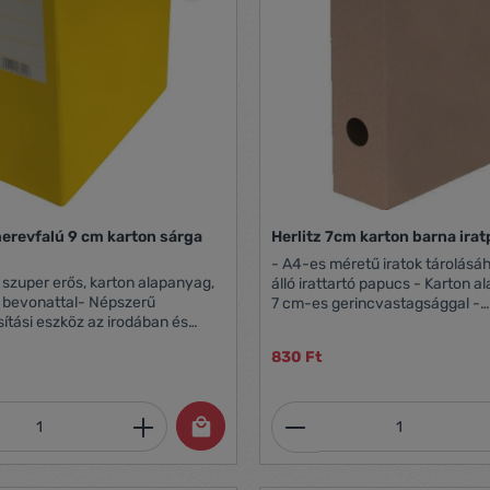
merevfalú 9 cm karton sárga
Herlitz 7cm karton barna ira
- A4-es méretű iratok tárolásá
, szuper erős, karton alapanyag,
álló irattartó papucs - Karton 
ő bevonattal- Népszerű
7 cm-es gerincvastagsággal -
sítási eszköz az irodában és
Összehajtható - barna színben
-es gerincszélesség- Szín:
830 Ft
mennyiség: Adja meg a kívánt mennyiség
Termékmennyiség: