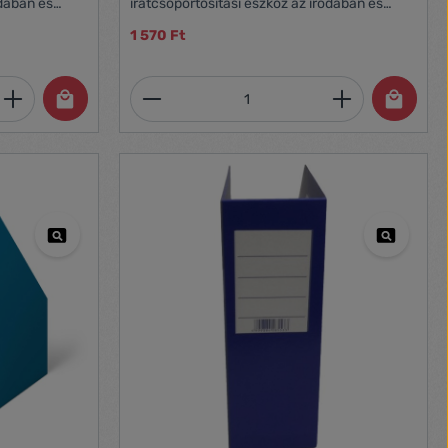
odában és
iratcsoportosítási eszköz az irodában és
ég- Szín:
otthon- 9 cm-es gerincszélesség- Szín: piros
1 570 Ft
et, vagy használja a gombokat a mennyi
 Adja meg a kívánt mennyiséget, vagy h
Termékmennyiség: Adja meg 