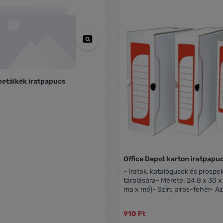
etálkék iratpapucs
Office Depot karton iratpapu
- Iratok, katalógusok és prospe
tárolására- Mérete: 24,8 x 30 x
ma x mé)- Szín: piros-fehér- Az
piros-fehér színű archiváló csa
910 Ft