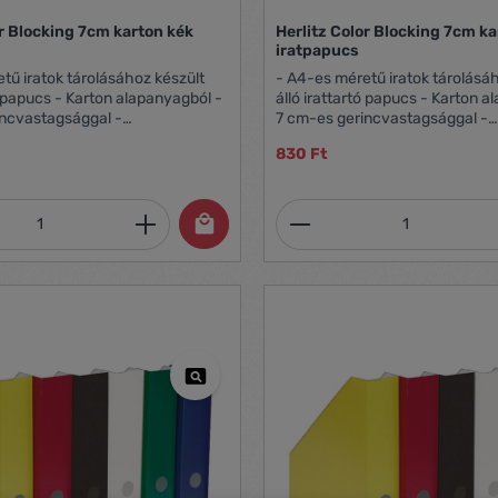
tt mintával az oldalfalakon
természet élénk színeit a
or Blocking 7cm karton kék
Herlitz Color Blocking 7cm ka
 pozitív munkaterület
iratpapucs
oz az Esselte Colour'Breeze
tű iratok tárolásához készült
- A4-es méretű iratok tárolásá
djával
tó papucs - Karton alapanyagból -
álló irattartó papucs - Karton 
incvastagsággal -
7 cm-es gerincvastagsággal -
ó - Active blue színben - A
Összehajtható - Cool pink színb
830 Ft
ng széria része
Blocking széria része
mennyiség: Adja meg a kívánt mennyiség
Termékmennyiség: