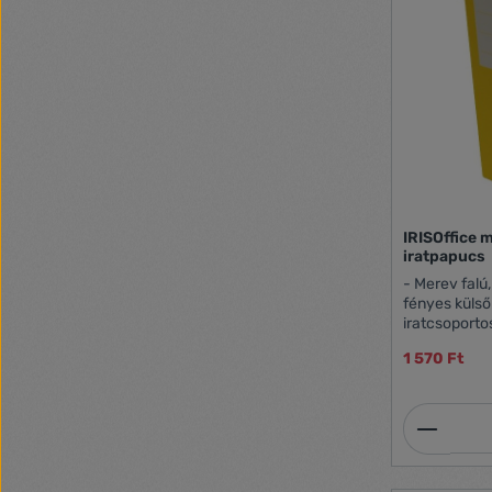
IRISOffice 
iratpapucs
- Merev falú
fényes küls
iratcsoporto
otthon- 9 cm
1 570 Ft
sárga
Termék