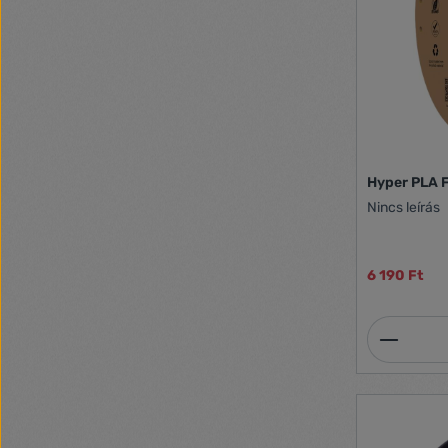
Hyper PLA F
Nincs leírás
6 190 Ft
Termék