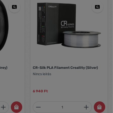
Grey)
CR-Silk PLA Filament Creallity (Silver)
Nincs leírás
6 940 Ft
et, vagy használja a gombokat a mennyi
 Adja meg a kívánt mennyiséget, vagy h
Termékmennyiség: Adja meg 