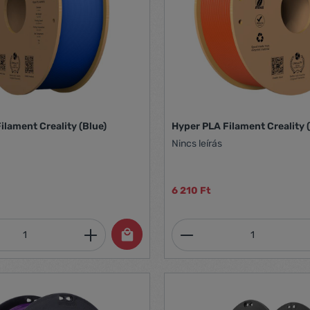
ilament Creality (Blue)
Hyper PLA Filament Creality 
Nincs leírás
6 210 Ft
mennyiség: Adja meg a kívánt mennyiség
Termékmennyiség: