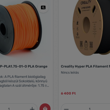
P-PLA1.75-01-O PLA Orange
Creality Hyper PLA Filament 
g
Nincs leírás
ógiailag
gból készül Sokoldalú, könnyű
agtalan A szál átmérője: 1.75 ±
sza: kb. 330 m Olvadási
6 400 Ft
 190 - 220 °C
mennyiség: Adja meg a kívánt mennyiség
Termékmennyiség: