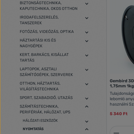
BIZTONSÁGTECHNIKA,
KAPUTECHNIKA, OKOS OTTHON
IRODAFELSZERELÉS,
TANSZEREK
FOTÓZÁS, VIDEÓZÁS, OPTIKA
HÁZTARTÁSI KIS ÉS
NAGYGÉPEK
KERT, BARKÁCS, KISÁLLAT
TARTÁS
LAPTOPOK, ASZTALI
SZÁMÍTÓGÉPEK, SZERVEREK
Gembird 3D
OTTHON, HÁZTARTÁS,
1,75mm 1k
VILÁGÍTÁSTECHNIKA
Tulajdonságok: A PLA filament biol
SPORT, SZABADIDŐ, UTAZÁS
lebomló anya
használni Sz
SZÁMÍTÁSTECHNIKA,
0.05 mm Hos
PERIFÉRIÁK, HÁLÓZAT, UPS
5 340 Ft
hőmérséklet:
HÁLÓZATI ESZKÖZÖK
NYOMTATÁS
Termék