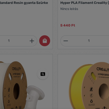
tandard Resin gyanta Szürke
Hyper PLA Filament Creality 
Nincs leírás
5 440 Ft
mennyiség: Adja meg a kívánt mennyiség
Termékmennyiség: