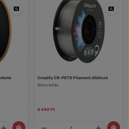
fekete
Creality CR-PETG Filament átlátszó
Nincs leírás
5 440 Ft
et, vagy használja a gombokat a mennyi
 Adja meg a kívánt mennyiséget, vagy h
Termékmennyiség: Adja meg 