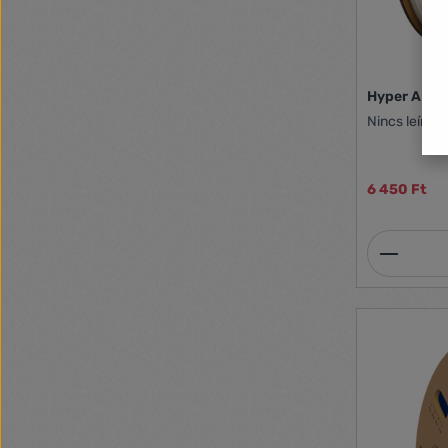
Hyper ABS F
Nincs leírás
6 450 Ft
Termék