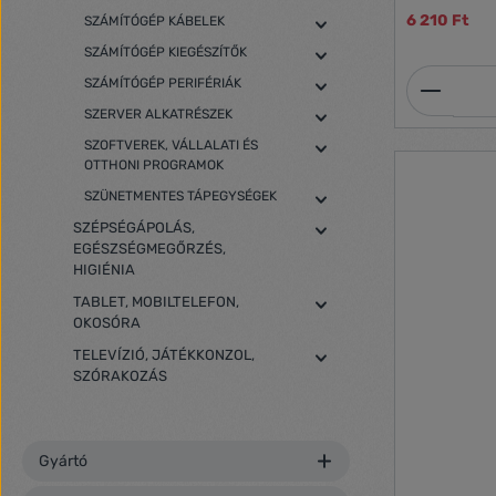
6 210 Ft
SZÁMÍTÓGÉP KÁBELEK
SZÁMÍTÓGÉP KIEGÉSZÍTŐK
Termék
SZÁMÍTÓGÉP PERIFÉRIÁK
SZERVER ALKATRÉSZEK
SZOFTVEREK, VÁLLALATI ÉS
OTTHONI PROGRAMOK
SZÜNETMENTES TÁPEGYSÉGEK
SZÉPSÉGÁPOLÁS,
EGÉSZSÉGMEGŐRZÉS,
HIGIÉNIA
TABLET, MOBILTELEFON,
OKOSÓRA
TELEVÍZIÓ, JÁTÉKKONZOL,
SZÓRAKOZÁS
Gyártó