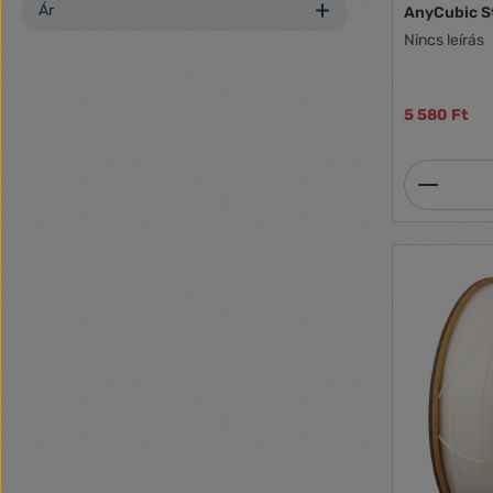
Ár
AnyCubic S
Nincs leírás
5 580 Ft
Termék