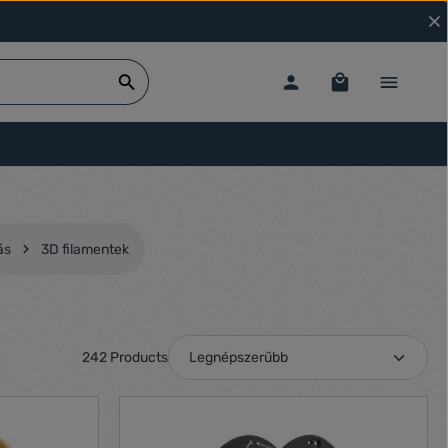
ás
3D filamentek
242 Products