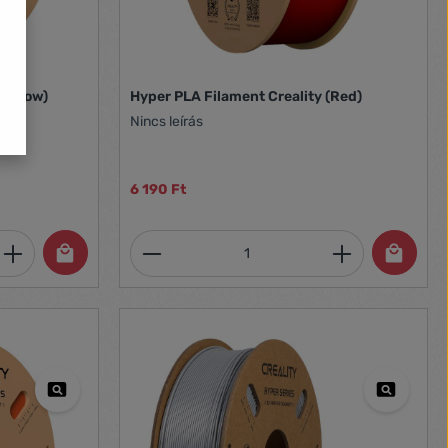
(Yellow)
Hyper PLA Filament Creality (Red)
Nincs leírás
6 190 Ft
et, vagy használja a gombokat a mennyi
 Adja meg a kívánt mennyiséget, vagy h
Termékmennyiség: Adja meg 