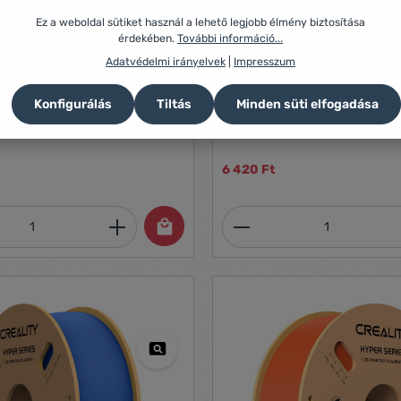
Ez a weboldal sütiket használ a lehető legjobb élmény biztosítása
érdekében.
További információ...
Adatvédelmi irányelvek
|
Impresszum
ilament Creality (White)
Hyper PLA Filament Creality 
Konfigurálás
Tiltás
Minden süti elfogadása
Nincs leírás
6 420 Ft
mennyiség: Adja meg a kívánt mennyiség
Termékmennyiség: