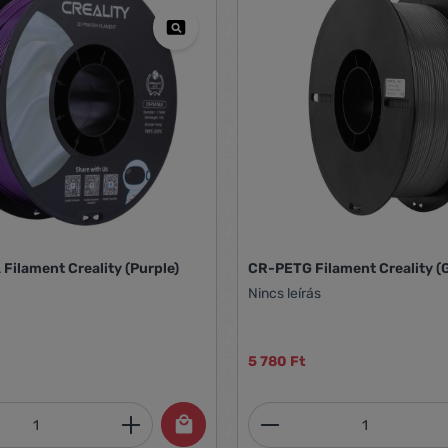
 Filament Creality (Purple)
CR-PETG Filament Creality (
Nincs leírás
5 780 Ft
mennyiség: Adja meg a kívánt mennyiség
Termékmennyiség: