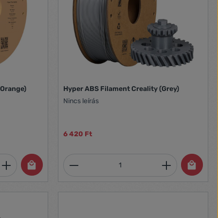
(Orange)
Hyper ABS Filament Creality (Grey)
Nincs leírás
6 420 Ft
et, vagy használja a gombokat a mennyi
 Adja meg a kívánt mennyiséget, vagy h
Termékmennyiség: Adja meg 