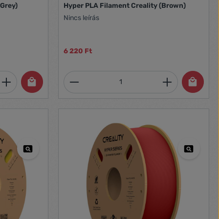
(Grey)
Hyper PLA Filament Creality (Brown)
Nincs leírás
6 220 Ft
et, vagy használja a gombokat a mennyi
 Adja meg a kívánt mennyiséget, vagy h
Termékmennyiség: Adja meg 