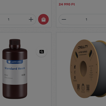
24 990 Ft
mennyiség: Adja meg a kívánt mennyiség
Termékmennyiség: