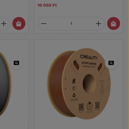
10 050 Ft
et, vagy használja a gombokat a mennyi
 Adja meg a kívánt mennyiséget, vagy h
Termékmennyiség: Adja meg 