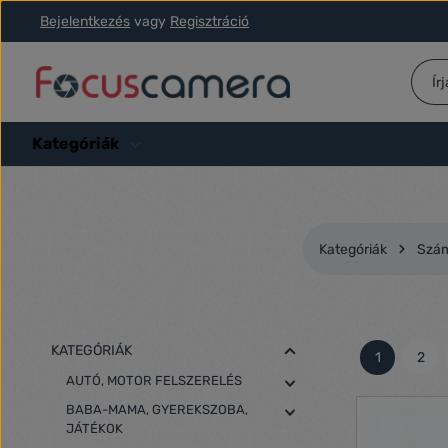
Bejelentkezés
vagy
Regisztráció
ás a fő tartalomra
Ugrás a kereséshez
Ugrás a fő navigációhoz
Kategóriák
Kategóriák
Szám
KATEGÓRIÁK
1
2
Oldal
Olda
AUTÓ, MOTOR FELSZERELÉS
BABA-MAMA, GYEREKSZOBA,
JÁTÉKOK