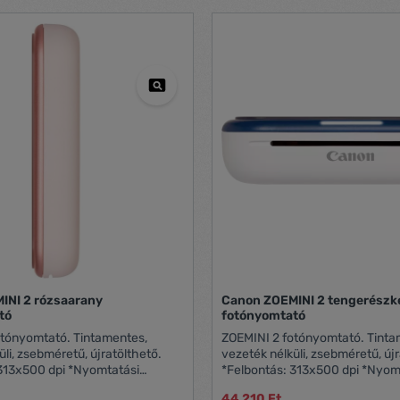
 tinták pedig kivételes
yomatokat eredményeznek, és
k a nyomtatási folyamatot.
fessional Print & Layout (PPL)
s szoftverA PPL bővítmény
különálló szoftverként, vagy a
l Photo Professional képkezelő
agy az Adobe Photoshop és
oftverek keretében kínált
nt. A doboz tartalmaMinden,
szükséged lehet ahhoz, hogy
ségű A3+ nyomatokat készíts
 kényelmes közelségéből.PIXMA
kábelCD-nyomtató
őszoftvert és felhasználói
 tartalmazó CDFelhasználói
-kézikönyv)European Warranty
 jótállási rendszer, A3-as
ön tintapatron
INI 2 rózsaarany
Canon ZOEMINI 2 tengerészk
tó
fotónyomtató
otónyomtató. Tintamentes,
ZOEMINI 2 fotónyomtató. Tinta
üli, zsebméretű, újratölthető.
vezeték nélküli, zsebméretű, újr
 313x500 dpi *Nyomtatási
*Felbontás: 313x500 dpi *Nyom
b.50 mp *Csatlakoztathatóság:
sebesség: kb.50 mp *Csatlakoz
44 210 Ft