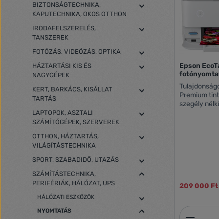
BIZTONSÁGTECHNIKA,
KAPUTECHNIKA, OKOS OTTHON
IRODAFELSZERELÉS,
TANSZEREK
FOTÓZÁS, VIDEÓZÁS, OPTIKA
Epson EcoT
HÁZTARTÁSI KIS ÉS
fotónyomta
NAGYGÉPEK
Tulajdonságo
KERT, BARKÁCS, KISÁLLAT
Premium tin
TARTÁS
szegély nélk
fekete-fehér
LAPTOPOK, ASZTALI
csatlakoztath
SZÁMÍTÓGÉPEK, SZERVEREK
Ethernet és 
OTTHON, HÁZTARTÁS,
lehetőségek
VILÁGÍTÁSTECHNIKA
és fotóméret
hátsó adago
SPORT, SZABADIDŐ, UTAZÁS
nyomathordo
Nyomtasson 
SZÁMÍTÁSTECHNIKA,
dokumentumo
PERIFÉRIÁK, HÁLÓZAT, UPS
209 000 Ft
segítségével. Nyomtatási mód: hatsz
HÁLÓZATI ESZKÖZÖK
tintasugaras nyo
cseppméret: 
NYOMTATÁS
Termék
technológiával Tintatechnológia: 