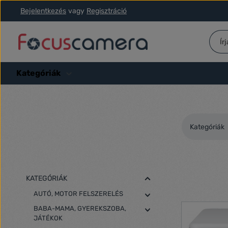
Bejelentkezés
vagy
Regisztráció
ás a fő tartalomra
Ugrás a kereséshez
Ugrás a fő navigációhoz
Kategóriák
Kategóriák
KATEGÓRIÁK
AUTÓ, MOTOR FELSZERELÉS
BABA-MAMA, GYEREKSZOBA,
JÁTÉKOK