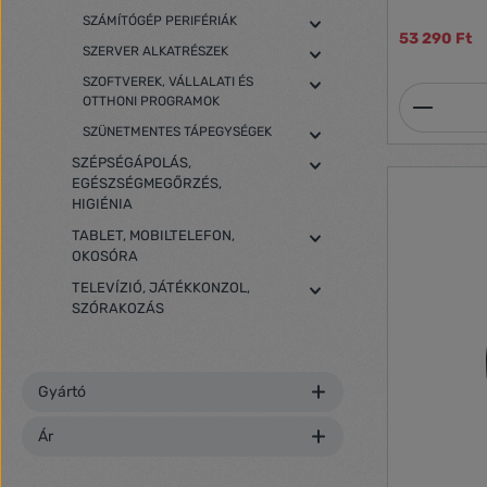
alkalmazásba
SZÁMÍTÓGÉP PERIFÉRIÁK
vezeték nélk
53 290 Ft
Festékszubl
SZERVER ALKATRÉSZEK
Nyomtatási f
SZOFTVEREK, VÁLLALATI ÉS
Lapadagoló:
Termék
OTTHONI PROGRAMOK
papírkazettá
Memóriakárt
SZÜNETMENTES TÁPEGYSÉGEK
kártyaolvas
SZÉPSÉGÁPOLÁS,
EGÉSZSÉGMEGŐRZÉS,
HIGIÉNIA
TABLET, MOBILTELEFON,
OKOSÓRA
TELEVÍZIÓ, JÁTÉKKONZOL,
SZÓRAKOZÁS
Gyártó
Ár