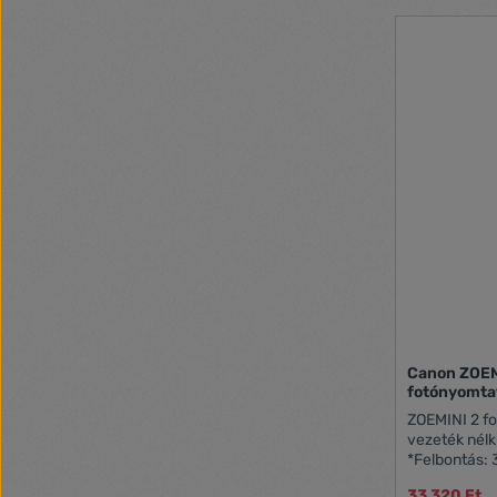
világosszürke
monokróm n
felgyorsítjá
Ingyenes Pro
bővítmény é
használható 
Canon Digita
szoftvere v
Lightroom sz
bővítményké
amire csak 
galériaminő
íróasztalod
PRO-200Táp
tálcaTelepít
kézikönyvet
útmutató (e
System (EWS)
brosúra8 kül
Canon ZOEM
fotónyomta
ZOEMINI 2 f
vezeték nélk
*Felbontás:
sebesség: k
33 320 Ft