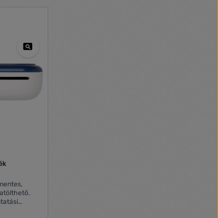
ék
mentes,
atölthető.
tatási
tathatóság: