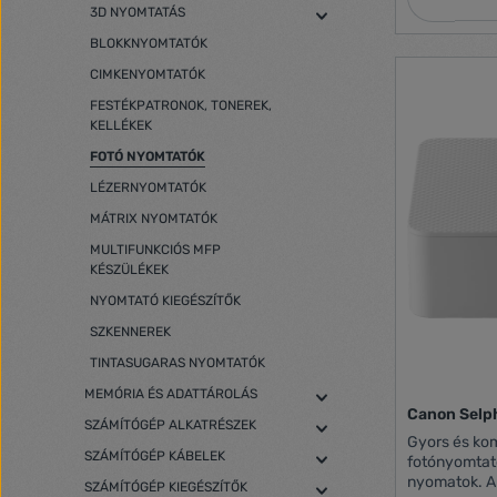
3D NYOMTATÁS
black and Dye col
felbontás: 5.760 
BLOKKNYOMTATÓK
Egyedi munkahely, F
CIMKENYOMTATÓK
Nyomtatás, 
felbontása: 1
FESTÉKPATRONOK, TONEREK,
x függőleges) Kiadvány-formátum: 
KELLÉKEK
JPEG, TIFF, 
Szkennelés 
FOTÓ NYOMTATÓK
Szkenner típ
LÉZERNYOMTATÓK
Csatlakozók:
USB-csatlako
MÁTRIX NYOMTATÓK
802.11a/b/g/n/
MULTIFUNKCIÓS MFP
és felhőalap
KÉSZÜLÉKEK
Apple AirPri
kábel, Ink s
NYOMTATÓ KIEGÉSZÍTŐK
útmutató, G
SZKENNEREK
méretei: 403
TINTASUGARAS NYOMTATÓK
MEMÓRIA ÉS ADATTÁROLÁS
Canon Selp
SZÁMÍTÓGÉP ALKATRÉSZEK
Gyors és kom
SZÁMÍTÓGÉP KÁBELEK
fotónyomtató
nyomatok. A
SZÁMÍTÓGÉP KIEGÉSZÍTŐK