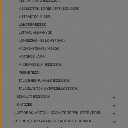
KÉZI TAKARÍTÓ ESZKÖZÖK
KIEGÉSZÍTŐK, EGYÉB KERTI ESZKÖZÖK
KISTRAKTOR, RIDER
LÁNCFŰRÉSZEK
LÉTRÁK, ÁLLVÁNYOK
LOMBSZÍVÓK ÉS LOMBFÚVÓK
MAGASNYOMÁSÚ MOSÓK
MOTOROS KAPÁK
MUNKAVÉDELMI ESZKÖZÖK
PERMETEZŐK
TALAJMEGMUNKÁLÓ ESZKÖZÖK
TALAJLAZÍTÓK, GYEPSZELLŐZTETŐK
KISÁLLAT ESZKÖZÖK
ÖNTÖZÉS
LAPTOPOK, ASZTALI SZÁMÍTÓGÉPEK, SZERVEREK
OTTHON, HÁZTARTÁS, VILÁGÍTÁSTECHNIKA