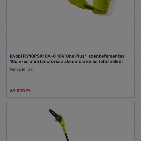
Ryobi RY18PSX10A-0 18V One Plus™ szénkefementes
10cm-es mini láncfűrész akkumulátor és töltő nélkül
Nincs leírás
49 570 Ft