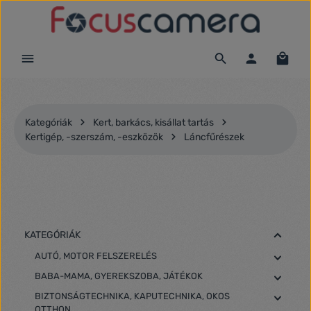
Ugrás a fő tartalomra
Kategóriák
Kert, barkács, kisállat tartás
Kertigép, -szerszám, -eszközök
Láncfűrészek
KATEGÓRIÁK
AUTÓ, MOTOR FELSZERELÉS
BABA-MAMA, GYEREKSZOBA, JÁTÉKOK
BIZTONSÁGTECHNIKA, KAPUTECHNIKA, OKOS
OTTHON