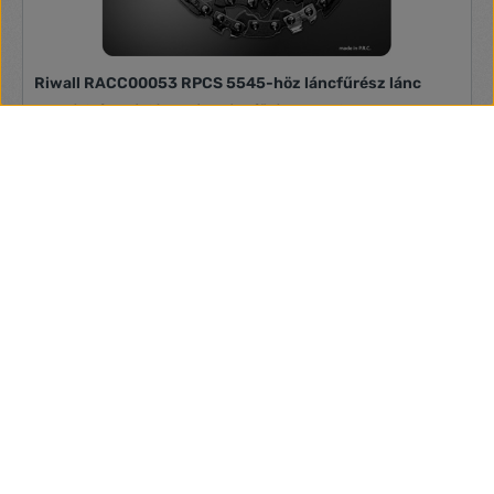
Riwall RACC00053 RPCS 5545-höz láncfűrész lánc
Termékinformációk:- Lánc láncfűrészhez, Riwall RPCS 5545
típushoz.- 0,325”, 1,5 mm- 78 fog- láncvezető 50 cm
5 750 Ft