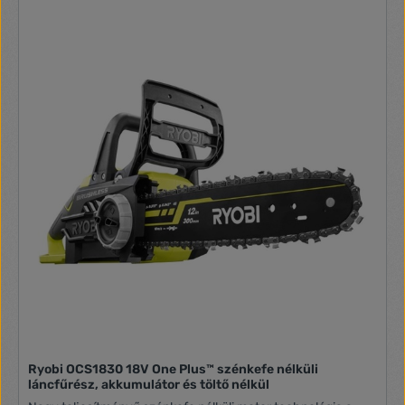
ágvágásért és a legjobb irányításért Automatikus lánc és
láncvezető kenés a folyamatos vágáshoz A 18 V One+™
rendszer tagjaként, az akkumulátor több mint 35 kerti és
szerszámgéppel géppel kompatibilis Feszültség 18 V
Láncvezető hossza (cm) 20 Lánc hossza (cm) 20 OREGON
Lánc sebesség (m/s) 5 Súly akkumulátor nélkül (kg)
3.9
Ryobi OCS1830 18V One Plus™ szénkefe nélküli
láncfűrész, akkumulátor és töltő nélkül