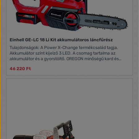
Einhell GE-LC 18 Li Kit akkumulátoros láncfűrész
Tulajdonságok: A Power X-Change termékcsalád tagja.
Akkumulátor szint kijelző 3 LED. A csomag tartalma az
akkumulátor és a gyorstöltő. OREGON minőségű kard és
lánc. Ergonomikus fogantyú. Nagy olajbetöltő. Automatikus
46 220 Ft
lánckenés. Akkumulátor típusa: Li-Ion Akkumulátor
feszültség: 18 V Kapacitás: 3000 mAh Olajtartály űrtartalom:
200 ml Láncvezető hossza: 25 cm Vágási sebesség: 4.3 m/s
1 db 3,0 Ah Einhell Power X-Change akkumulátor 1 db Einhell
gyorstöltő OREGON minőségű lánc Tömeg: 3.1 kg 1+1 év
garancia az összes EINHELL Classic, Home, Expert termékre,
online regisztráció esetén!