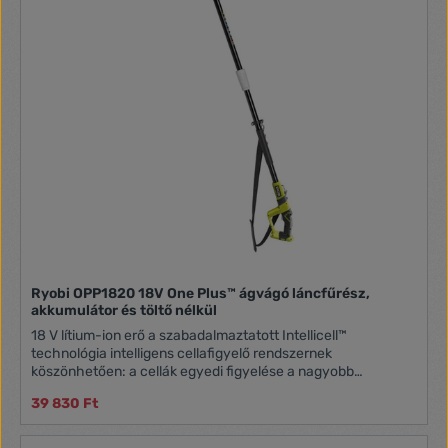
Ryobi OPP1820 18V One Plus™ ágvágó láncfűrész,
akkumulátor és töltő nélkül
18 V lítium-ion erő a szabadalmaztatott Intellicell™
technológia intelligens cellafigyelő rendszernek
köszönhetően: a cellák egyedi figyelése a nagyobb
kapacitásért és nagyobb teljesítményért 20 cm hosszú
39 830 Ft
Oregon lánc és láncvezető Nagy nyomatékú teljesítmény 5,5
m/s láncsebességgel Kihúzható nyél az akár 4 méterre lévő
ágak eléréséhez 15° fokban állítható vágófej a könnyű