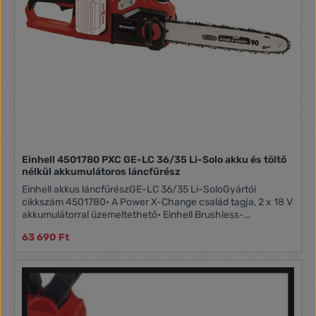
Einhell 4501780 PXC GE-LC 36/35 Li-Solo akku és töltő
nélkül akkumulátoros láncfűrész
Einhell akkus láncfűrészGE-LC 36/35 Li-SoloGyártói
cikkszám 4501780• A Power X-Change család tagja, 2 x 18 V
akkumulátorral üzemeltethető• Einhell Brushless-
technológia - szénkefe nélküli elektromotorral• Kiváló
63 690 Ft
percőségű OREGON vágókard és fűrészlánc• Szerszám
nélküli láncfeszítés és láncsere• Visszacsapódás-védelem
láncfékkel• Ergonomikus Softgrip felületű markolat• Fémből
készült karmos ütköző• Nagy olajbetöltő nyílás• Automatikus
láncolajozás• Láncfogó csapszeg• Akkumulátor és
töltőkészülék nélkül (ezeket külön vásárolhatja meg,