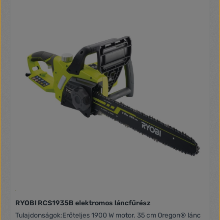
RYOBI RCS1935B elektromos láncfűrész
Tulajdonságok:Erőteljes 1900 W motor. 35 cm Oregon® lánc