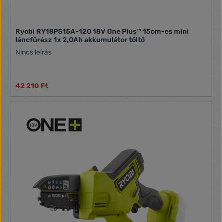
Ryobi RY18PS15A-120 18V One Plus™ 15cm-es mini
láncfűrész 1x 2,0Ah akkumulátor töltő
Nincs leírás
42 210 Ft