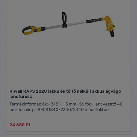
élettartama is.Műszaki adatok:Teljesítmény (W):
220Fordulatszám (ot/min): 7500Csiszolókorong mérete
(mm): 100/3,2Tengely méret (mm): 10Motor: 230V, 50HzSúly
(kg): 1.80Magasság (m): 350.00Hosszúság (h):
140.00Szélesség (sz): 200.00
Riwall RAPS 2020 (akku és töltő nélkül) akkus ágvágó
láncfűrész
Termékinformációk:- 3/8”- 1,3 mm- 56 fog- láncvezető 40
cm- Ideális pl. RECS1840/2340/2440 modellekhez
24 680 Ft