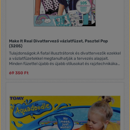
Make It Real Divattervező vázlatfüzet, Pasztel Pop
(3205)
Tulajdonságok:A fiatal illusztrátorok és divattervezők ezekkel
a vázlatfüzetekkel megtanulhatják a tervezés alapjait.
Minden füzettel újabb és újabb stílusokat és rajztechnikákat
sajátíthatnak el az ifjú dizájnerek. A vázlatfüzet több oldalnyi
69 350 Ft
inspirációt és rajztechnikai ismeretet, továbbá
rajzsablonokat, matricákat és színező oldalakat tartalmaz. A
készlet tartalma: 25 rajzsablon 80 matrica 12 oldalnyi
inspiráció és elsajátítandó rajztechnika 30 színező oldal