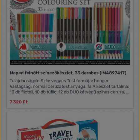
Maped felnőtt színezőkészlet, 33 darabos (IMA897417)
Tulajdonságok: Szín: vegyes Test formája: henger
Vastagság: normál Ceruzatest anyaga: fa A készlet tartalma:
10 db filctoll, 10 db tűfilc, 12 db DUO kétvégű színes ceruza, 1
db hegyező
7 320 Ft