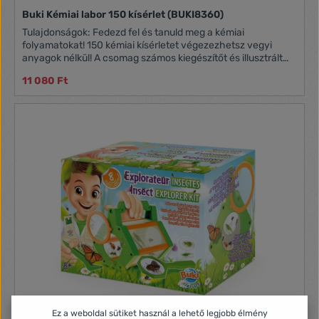
Buki Kémiai labor 150 kísérlet (BUKI8360)
Tulajdonságok: Fedezd fel és tanuld meg a kémiai
folyamatokat! 150 kémiai kísérletet végezezhetsz vegyi
anyagok nélkül! A csomag számos kiegészítőt és illusztrált
színes útmutatót tartalmaz, mely segíti a munkádat
11 080 Ft
Ez a weboldal sütiket használ a lehető legjobb élmény