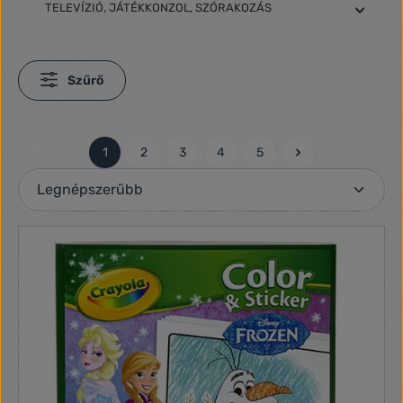
TELEVÍZIÓ, JÁTÉKKONZOL, SZÓRAKOZÁS
Szűrő
1
2
3
4
5
Oldal
Oldal
Oldal
Oldal
Oldal