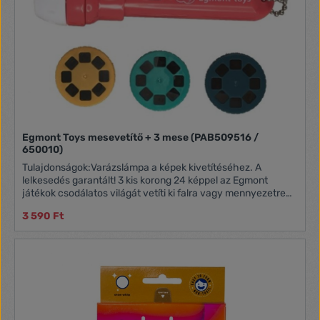
Egmont Toys mesevetítő + 3 mese (PAB509516 /
650010)
Tulajdonságok:Varázslámpa a képek kivetítéséhez. A
lelkesedés garantált! 3 kis korong 24 képpel az Egmont
játékok csodálatos világát vetíti ki falra vagy mennyezetre…
fedezze fel Sophie világát, a kézibábok szakmáit és
3 590 Ft
cirkuszát.