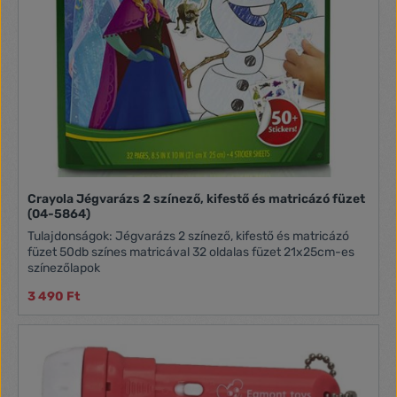
Crayola Jégvarázs 2 színező, kifestő és matricázó füzet
(04-5864)
Tulajdonságok: Jégvarázs 2 színező, kifestő és matricázó
füzet 50db színes matricával 32 oldalas füzet 21x25cm-es
színezőlapok
3 490 Ft