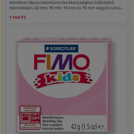
bármilyen típusú kézműves tevékenységhez különböző
méretekben: 22 mm, 18 mm, 14 mm és 10 mm vegyes színű
pom-pom: sárga, piros, lila, égkék, zöld, narancssárga, fekete
1 140 Ft
és fehér színekben