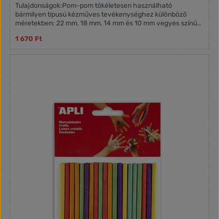
Tulajdonságok:Pom-pom tökéletesen használható
bármilyen típusú kézműves tevékenységhez különböző
méretekben: 22 mm, 18 mm, 14 mm és 10 mm vegyes színű
pom-pom csillogó színekben: sárga, piros, lila, égkék, zöld,
1 670 Ft
narancssárga, fekete és fehér