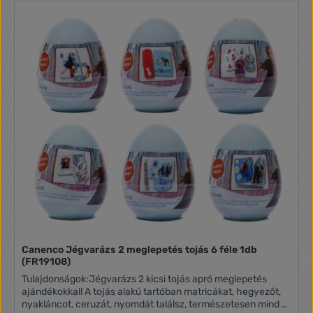
Canenco Jégvarázs 2 meglepetés tojás 6 féle 1db
(FR19108)
Tulajdonságok:Jégvarázs 2 kicsi tojás apró meglepetés
ajándékokkal! A tojás alakú tartóban matricákat, hegyezőt,
nyakláncot, ceruzát, nyomdát találsz, természetesen mind a