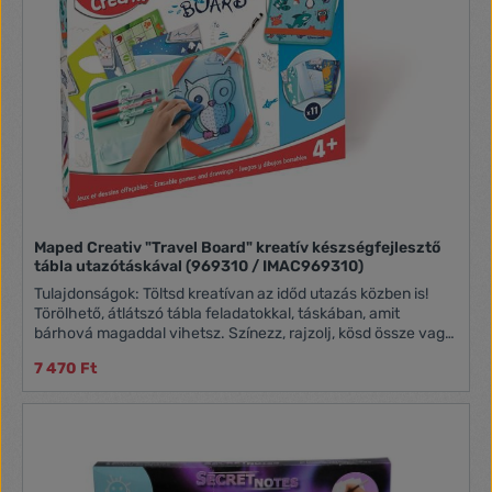
Maped Creativ "Travel Board" kreatív készségfejlesztő
tábla utazótáskával (969310 / IMAC969310)
Tulajdonságok: Töltsd kreatívan az időd utazás közben is!
Törölhető, átlátszó tábla feladatokkal, táskában, amit
bárhová magaddal vihetsz. Színezz, rajzolj, kösd össze vagy
találj ki a labirintusból a foglalkoztató lapok segítségével A
7 470 Ft
dobozban 12 izgalmas feladat vár rád! 4 éves kortól ajánlott
A doboz tartalma: 1 db textil mappa táska (236×166×25 mm);
1 db átlátszó, törölhető tábla; 1 törlőrongy; 4 db szárazon
törölhető filctoll; 6 db kétoldalas foglalkoztató lap