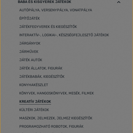
BABA ÉS KISGYEREK JÁTÉKOK
AUTÓPÁLYA, VERSENYPÁLYA, VONATPÁLYA
ÉPÍTŐJÁTÉK
JÁTÉKFEGYVEREK ÉS KIEGÉSZÍTŐK
INTERAKTÍV-, LOGIKAI-, KÉSZSÉGFEJLESZTŐ JÁTÉKOK
JÁRGÁNYOK
JÁRMŰVEK
JÁTÉK AUTÓK
JÁTÉK ÁLLATOK, FIGURÁK
JÁTÉKBABÁK, KIEGÉSZÍTŐK
KONYHAKÉSZLET
KÖNYVEK, HANGOSKÖNYVEK, MESÉK, FILMEK
KREATÍV JÁTÉKOK
KÜLTÉRI JÁTÉKOK
MASZKOK, JELMEZEK, JELMEZ KIEGÉSZÍTŐK
PROGRAMOZHATÓ ROBOTOK, FIGURÁK