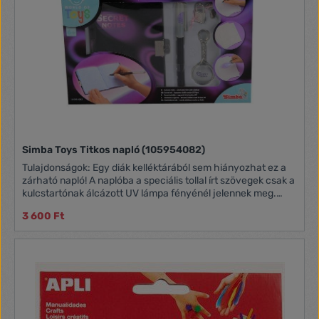
Simba Toys Titkos napló (105954082)
Tulajdonságok: Egy diák kelléktárából sem hiányozhat ez a
zárható napló! A naplóba a speciális tollal írt szövegek csak a
kulcstartónak álcázott UV lámpa fényénél jelennek meg.
Tartozékok: Lakat két kulccsal, Napló, Filctoll, UV lámpás
3 600 Ft
kulcstartó