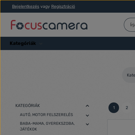
Bejelentkezés
vagy
Regisztráció
ás a fő tartalomra
Ugrás a kereséshez
Ugrás a fő navigációhoz
Kategóriák
Kat
KATEGÓRIÁK
1
2
Oldal
Olda
AUTÓ, MOTOR FELSZERELÉS
BABA-MAMA, GYEREKSZOBA,
JÁTÉKOK