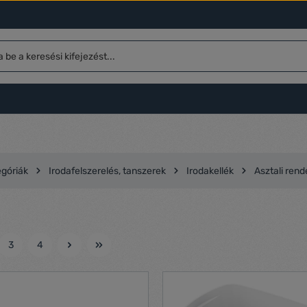
egóriák
Irodafelszerelés, tanszerek
Irodakellék
Asztali ren
3
4
l
Oldal
Oldal