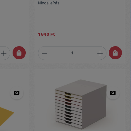
Nincs leírás
1 840 Ft
et, vagy használja a gombokat a mennyi
 Adja meg a kívánt mennyiséget, vagy h
Termékmennyiség: Adja meg 