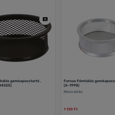
hálós gemkapocstartó ,
Fornax Fémhálós gemkapocst
104325)
(A-1998)
Nincs leírás
1 130 Ft