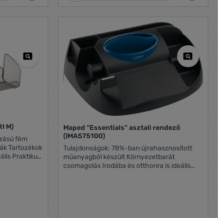
együtt
ére ül rá, így
ható marad
cák
lyezve
 181 mm
I M)
Maped "Essentials" asztali rendező
(IMA575100)
Tulajdonságok: 78%-ban újrahasznosított
műanyagból készült Környezetbarát
sára
csomagolás Irodába és otthonra is ideális
Praktikus eszköz az asztal rendben tartására
 (írószerek,
Jegyzettömbtartó rekesz Levéltartó rekesz
Külön rekesz hosszabb eszközök (írószerek,
vonalzó stb.) számára Két rekesz kisebb
eszközök tárolására Ragasztószalag-