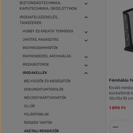
BIZTONSÁGTECHNIKA,
KAPUTECHNIKA, OKOS OTTHON
IRODAFELSZERELÉS,
TANSZEREK
HOBBY ÉS KREATÍV TERMÉKEK
JAVÍTÁS, RAGASZTÁS
IRATMEGSEMMÍSÍTŐK
IRATRENDEZÉS, ARCHIVÁLÁS
IRODABÚTOROK
IRODAKELLÉK
Fémhálós fe
BÉLYEGZŐK ÉS KIEGÉSZÍTŐK
Kiváló minős
DOKUMENTUMTÁROLÓK
kockatömb tartó
NÉVJEGYKÁRTYATARTÓK
10x10x10 c
OLLÓK
1 890 Ft
FELÍRÓTÁBLÁK
ÍRÓSZER TARTÓK
Termék
ASZTALI RENDEZŐK