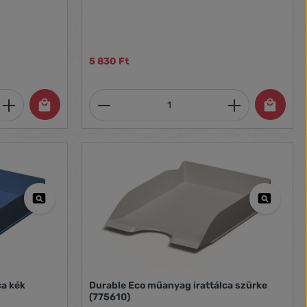
adagoló Tartozékok nélkül Méret:
95x198x300 mm
5 830 Ft
et, vagy használja a gombokat a mennyi
 Adja meg a kívánt mennyiséget, vagy h
Termékmennyiség: Adja meg 
ca kék
Durable Eco műanyag irattálca szürke
(775610)