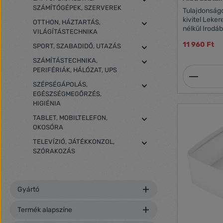
SZÁMÍTÓGÉPEK, SZERVEREK
Tulajdonságok: Igényes kidolgoz
kivitel Lekerekített, egyedi formák Tartozékok
OTTHON, HÁZTARTÁS,
nélkül Irodába és otthonra is ideális Praktikus
VILÁGÍTÁSTECHNIKA
eszköz az as
11 960 Ft
SPORT, SZABADIDŐ, UTAZÁS
Jegyzettömbtartó rek
Külön rekesz
SZÁMÍTÁSTECHNIKA,
vonalzó stb.
PERIFÉRIÁK, HÁLÓZAT, UPS
Termék
SZÉPSÉGÁPOLÁS,
EGÉSZSÉGMEGŐRZÉS,
HIGIÉNIA
TABLET, MOBILTELEFON,
OKOSÓRA
TELEVÍZIÓ, JÁTÉKKONZOL,
SZÓRAKOZÁS
Gyártó
Termék alapszíne