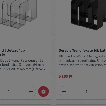
nd áttetsző 1db
Durable Trend fekete 1db kat
rtó
Stílusos katalógus állvány, kat
alógus állvány, katalógusok és
prospektusok tárolására. 3 rés
 tárolására. 3 részes. 64 mm
széles. Méret: 215 x 210 x 165 
t: 215 x 210 x 165 mm (H x SZ x
M)
6 230 Ft
mennyiség: Adja meg a kívánt mennyiség
Termékmennyiség: