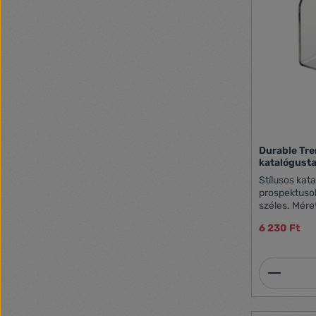
Durable Tre
katalógusta
Stílusos kat
prospektusok
széles. Mére
M)
6 230 Ft
Termék