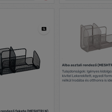
érdekében A fedeles dobozzal 
használva a tálca a doboz perem
a doboz alja szabadon használ
Ha nincsen szükség rájuk, a tál
helytakarékosan, egymásba he
tárolhatók Méretek: 307 x 56 x
Alba asztali rendező (MESHTR
Tulajdonságok: Igényes kidolgozású fém
kivitel Lekerekített, egyedi formák Tartozékok
nélkül Irodába és otthonra is ideális Praktikus
eszköz az asztal rendben tartá
Jegyzettömbtartó rekesz Levéltartó rekesz
Külön rekesz hosszabb eszközök
vonalzó stb.) számára
i rendező fekete (MESHTRI N)