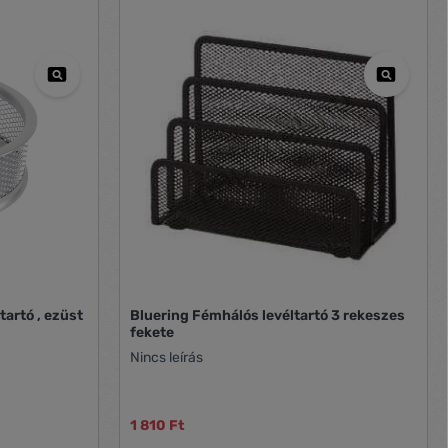
artó , ezüst
Bluering Fémhálós levéltartó 3 rekeszes
fekete
Nincs leírás
1 810 Ft