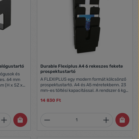
alógustartó
Durable Flexiplus A4 6 rekeszes fekete
prospektustartó
alógusok és
A FLEXIPLUS egy modern formát kölcsönző
zes. 64 mm
prospektustartó. A4 és A5 méretekbenn. 23
mm (H x SZ x
mm-es töltési kapacitással. A rendszer 6 kg
teherbírásig bővíthető. Ideális megoldás
14 830 Ft
recepciókon, bemutatótermekben, várókban
és kiállításokon is.
et, vagy használja a gombokat a mennyi
 Adja meg a kívánt mennyiséget, vagy h
Termékmennyiség: Adja meg 