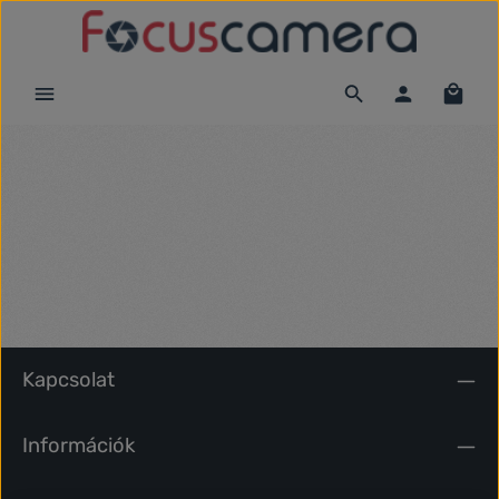
Ugrás a fő tartalomra
Kapcsolat
Információk