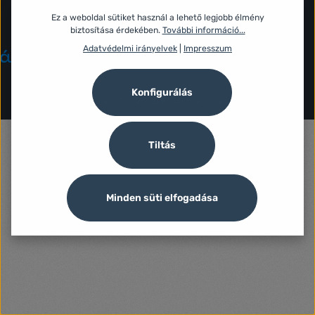
Információk
Ez a weboldal sütiket használ a lehető legjobb élmény
biztosítása érdekében.
További információ...
marketplace partner
Adatvédelmi irányelvek
|
Impresszum
Árukereső.hu
Konfigurálás
© 2007 - 2026 Focuscamera
Tiltás
Minden süti elfogadása