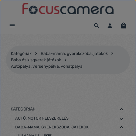
Ugrás a fő tartalomra
Kategóriák
Baba-mama, gyerekszoba, játékok
Baba és kisgyerek játékok
Autópálya, versenypálya, vonatpálya
KATEGÓRIÁK
AUTÓ, MOTOR FELSZERELÉS
BABA-MAMA, GYEREKSZOBA, JÁTÉKOK
KISMAMA KELLÉKEK