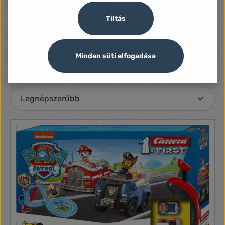
TABLET, MOBILTELEFON, OKOSÓRA
TELEVÍZIÓ, JÁTÉKKONZOL, SZÓRAKOZÁS
Tiltás
Szűrő
Minden süti elfogadása