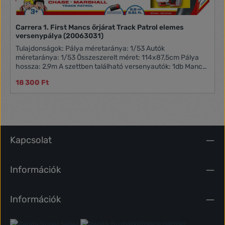
Carrera 1. First Mancs őrjárat Track Patrol elemes
versenypálya (20063031)
Tulajdonságok: Pálya méretaránya: 1/53 Autók
méretaránya: 1/53 Összeszerelt méret: 114x87,5cm Pálya
hossza: 2,9m A szettben található versenyautók: 1db Mancs
őrjárat Chase rendőr pályaautó 1/53 1db Mancs őrjárat
18 300 Ft
Marshall tűzoltó pályaautó 1/53 Pálya jellemzői: Egyszerű,
elemes működés 2db sebességszabályzó Egyenesek
Kanyarok Célvonal Felüljáró Védőfal dekoráció
Kapcsolat
Információk
Információk
marketplace partner