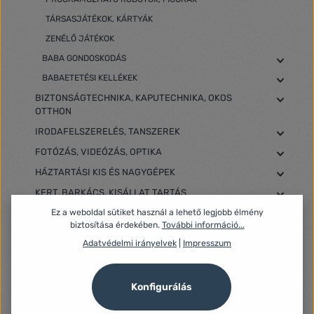
TÁRSASJÁTÉKOK, KÁRTYÁK
ZENÉLŐ JÁTÉKOK
BABA GONDOSKODÁS
BABAETETÉSI KELLÉKEK
BIZTONSÁGTECHNIKA, KAPUTECHNIKA, OKOS
OTTHON
IRODAFELSZERELÉS, TANSZEREK
FOTÓZÁS, VIDEÓZÁS, OPTIKA
HÁZTARTÁSI KIS ÉS NAGYGÉPEK
KERT, BARKÁCS, KISÁLLAT TARTÁS
LAPTOPOK, ASZTALI SZÁMÍTÓGÉPEK, SZERVEREK
Ez a weboldal sütiket használ a lehető legjobb élmény
biztosítása érdekében.
További információ...
OTTHON, HÁZTARTÁS, VILÁGÍTÁSTECHNIKA
Adatvédelmi irányelvek
|
Impresszum
SPORT, SZABADIDŐ, UTAZÁS
SZÁMÍTÁSTECHNIKA, PERIFÉRIÁK, HÁLÓZAT, UPS
Konfigurálás
SZÉPSÉGÁPOLÁS, EGÉSZSÉGMEGŐRZÉS, HIGIÉNIA