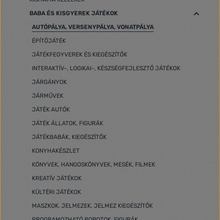
BABA ÉS KISGYEREK JÁTÉKOK
AUTÓPÁLYA, VERSENYPÁLYA, VONATPÁLYA
ÉPÍTŐJÁTÉK
JÁTÉKFEGYVEREK ÉS KIEGÉSZÍTŐK
INTERAKTÍV-, LOGIKAI-, KÉSZSÉGFEJLESZTŐ JÁTÉKOK
JÁRGÁNYOK
JÁRMŰVEK
JÁTÉK AUTÓK
JÁTÉK ÁLLATOK, FIGURÁK
JÁTÉKBABÁK, KIEGÉSZÍTŐK
KONYHAKÉSZLET
KÖNYVEK, HANGOSKÖNYVEK, MESÉK, FILMEK
KREATÍV JÁTÉKOK
KÜLTÉRI JÁTÉKOK
MASZKOK, JELMEZEK, JELMEZ KIEGÉSZÍTŐK
PROGRAMOZHATÓ ROBOTOK, FIGURÁK