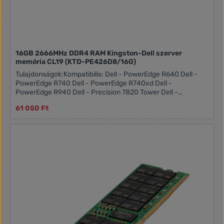
16GB 2666MHz DDR4 RAM Kingston-Dell szerver
memória CL19 (KTD-PE426D8/16G)
Tulajdonságok:Kompatibilis: Dell - PowerEdge R640 Dell -
PowerEdge R740 Dell - PowerEdge R740xd Dell -
PowerEdge R940 Dell - Precision 7820 Tower Dell -
Precision Workstation 5820 2R (Dual Rank)
61 050 Ft