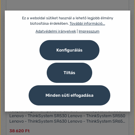
Ez a weboldal sütiket használ a lehető legjobb élmény
biztosítása érdekében.
További információ...
Adatvédelmi irányelvek
|
Impresszum
Konfigurálás
Tiltás
Minden süti elfogadása
8GB 2666MHz DDR4 RAM Kingston-Lenovo szerver
memória (KTL-TS426S8/8G)
Tulajdonságok:Kompatibilis: Lenovo - ThinkSystem SN550
Lenovo - ThinkSystem SR530 Lenovo - ThinkSystem SR550
Lenovo - ThinkSystem SR630 Lenovo - ThinkSystem SR650
Lenovo - ThinkSystem ST550 1R (Single Rank)
38 620 Ft