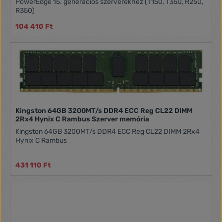
PowerEdge 15. generációs szerverekhez (T150, T350, R250,
R350)
104 410 Ft
Kingston 64GB 3200MT/s DDR4 ECC Reg CL22 DIMM
2Rx4 Hynix C Rambus Szerver memória
Kingston 64GB 3200MT/s DDR4 ECC Reg CL22 DIMM 2Rx4
Hynix C Rambus
431 110 Ft