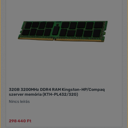
32GB 3200MHz DDR4 RAM Kingston-HP/Compaq
szerver memória (KTH-PL432/32G)
Nincs leírás
298 440 Ft