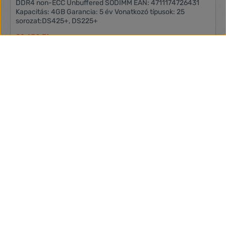
DDR4 non-ECC Unbuffered SODIMM EAN: 4711174726431
Kapacitás: 4GB Garancia: 5 év Vonatkozó típusok: 25
sorozat:DS425+, DS225+
89 650 Ft