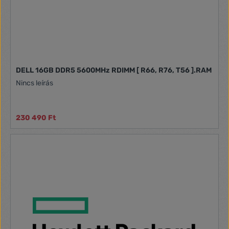
világítás mellett a modulok hőelvezetéssel rendelkeznek,
amely segít a hő szétoszlatásában és hűvösebben tartja a
memória chipet még intenzív használat mellett is.A Kingston
minőségre és megbízhatóságra épített márkanévként
ismert, így a Fury Beast RGB sorozat ideális választás lehet a
gamer és professzionális felhasználók számára egyaránt.
DELL 16GB DDR5 5600MHz RDIMM [ R66, R76, T56 ].RAM
Nincs leírás
230 490 Ft