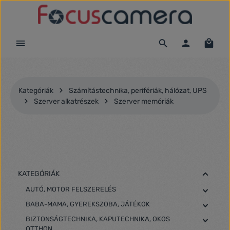
Ugrás a fő tartalomra
Kategóriák
Számítástechnika, perifériák, hálózat, UPS
Szerver alkatrészek
Szerver memóriák
KATEGÓRIÁK
AUTÓ, MOTOR FELSZERELÉS
BABA-MAMA, GYEREKSZOBA, JÁTÉKOK
BIZTONSÁGTECHNIKA, KAPUTECHNIKA, OKOS
OTTHON