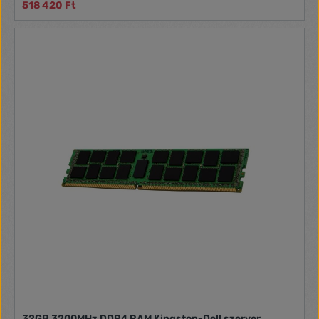
518 420 Ft
32GB 3200MHz DDR4 RAM Kingston-Dell szerver