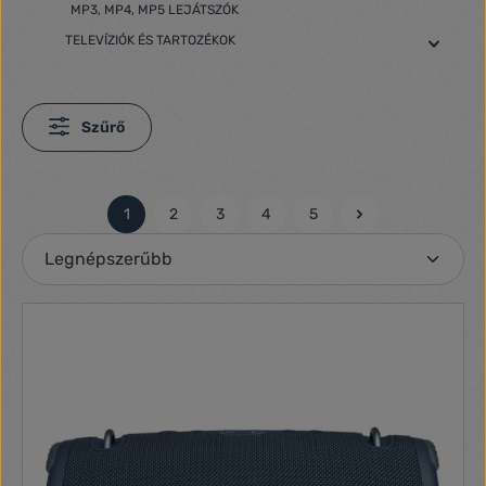
MP3, MP4, MP5 LEJÁTSZÓK
TELEVÍZIÓK ÉS TARTOZÉKOK
Szűrő
1
2
3
4
5
Oldal
Oldal
Oldal
Oldal
Oldal