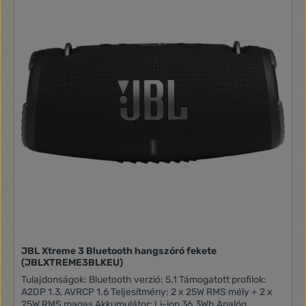
JBL Xtreme 3 Bluetooth hangszóró fekete
(JBLXTREME3BLKEU)
Tulajdonságok: Bluetooth verzió: 5.1 Támogatott profilok:
A2DP 1.3, AVRCP 1.6 Teljesítmény: 2 x 25W RMS mély + 2 x
25W RMS magas Akkumulátor: Li-ion 36.3Wh Analóg