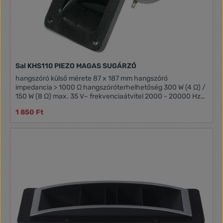
Sal KHS110 PIEZO MAGAS SUGÁRZÓ
hangszóró külső mérete 87 x 187 mm hangszóró
impedancia > 1000 Ω hangszóróterhelhetőség 300 W (4 Ω) /
150 W (8 Ω) max. 35 V~ frekvenciaátvitel 2000 - 20000 Hz
hangszóróérzékenység 90 dB
1 850 Ft