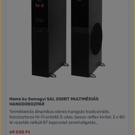
Home by Somogyi SAL 200BT MULTIMÉDIÁS
HANGDOBOZPÁR
Termékleírás dinamikus stereo hangzás tradicionális,
tranzisztoros Hi-Fi erősítő 3-utas, bassz-reflex kivitel, 2 x 80
W vezeték nélküli BT kapcsolat zenehallgatás
mobilkészülékről, számítógépről zenelejátszás USB/SD
69 030 Ft
eszközről FM rádió automatikus és manuális hangolással és