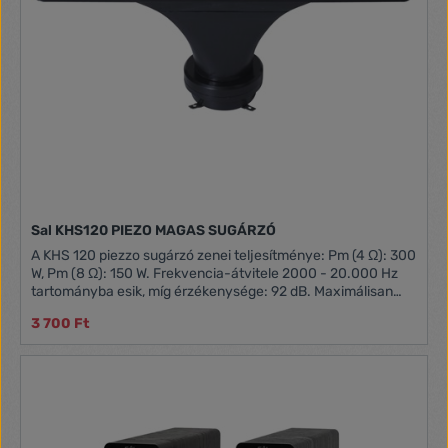
Sal KHS120 PIEZO MAGAS SUGÁRZÓ
A KHS 120 piezzo sugárzó zenei teljesítménye: Pm (4 Ω): 300
W, Pm (8 Ω): 150 W. Frekvencia-átvitele 2000 - 20.000 Hz
tartományba esik, míg érzékenysége: 92 dB. Maximálisan
megengedett feszültsége: 35 V~.
3 700 Ft