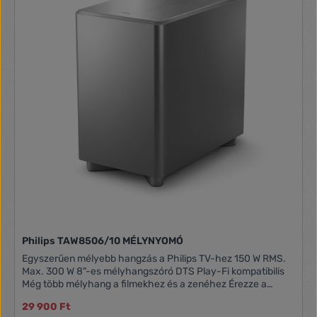
Philips TAW8506/10 MÉLYNYOMÓ
Egyszerűen mélyebb hangzás a Philips TV-hez 150 W RMS.
Max. 300 W 8"-es mélyhangszóró DTS Play-Fi kompatibilis
Még több mélyhang a filmekhez és a zenéhez Érezze a
basszust, akár zenét hallgat, akár akciófilmet néz. Ez a
29 900 Ft
karcsú mélynyomó nagy energiával hozza létre az alacsony