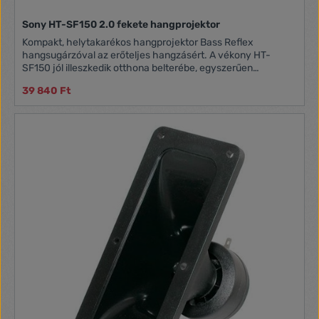
Sony HT-SF150 2.0 fekete hangprojektor
Kompakt, helytakarékos hangprojektor Bass Reflex
hangsugárzóval az erőteljes hangzásért. A vékony HT-
SF150 jól illeszkedik otthona belterébe, egyszerűen
csatlakoztatható TV-hez HDMI ARC- kábellel, és minőségi
39 840 Ft
hangzást teremt az S-Force PRO Front Surround
technológia alkalmazásával. Zenelejátszás USB- vagy
Bluetooth®-kapcsolaton keresztül.