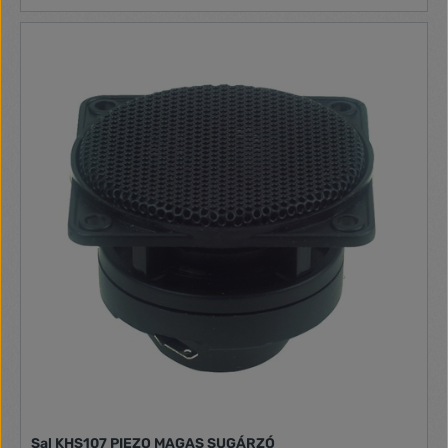
tárolással vezetékes stereo audio bemenet (2 x RCA) ideális
TV hangzásának javítására (opció: DTA AUDIO) két
mikrofonbemenet (2 x 6,3 mm) KARAOKE funkció
szabályozható visszhanggal kezelés érintőgombokkal
magas és mély hangszínszabályozás, EQ a LED kijelző
fényereje beállítható időzíthető, automatikus kikapcsolás
klasszikus, masszív MDF fa konstrukció tartozék: távirányító,
audio csatlakozókábel, dísztalpak távirányító tápellátása: 2 x
AAA elem, nem tartozék méret: 140 x 600 x 350 mm (2 db)
Sal KHS107 PIEZO MAGAS SUGÁRZÓ