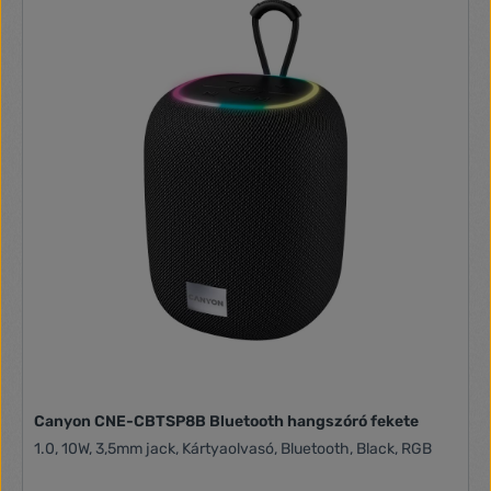
Tune alkalmazás Több hangszóró-csatlakozás Többféle
hangszóró-használati lehetőség Csoportképzés Térhangzás
Többhangszórós technológia: DTS Play-Fi. Többhelyiséges
Kompatibilitás: Vezérlés okostelefonos/táblagépes
alkalmazással Tápellátás Tápellátás: 100 - 240 V AC, 50/60
Hz A mélynyomó készenléti energiafogyasztása: < 0,5 W
Termék méretei Mélység: 40 cm Magasság: 39 cm
Szélesség: 24 cm Tömeg: 8,6 kg
Canyon CNE-CBTSP8B Bluetooth hangszóró fekete
1.0, 10W, 3,5mm jack, Kártyaolvasó, Bluetooth, Black, RGB