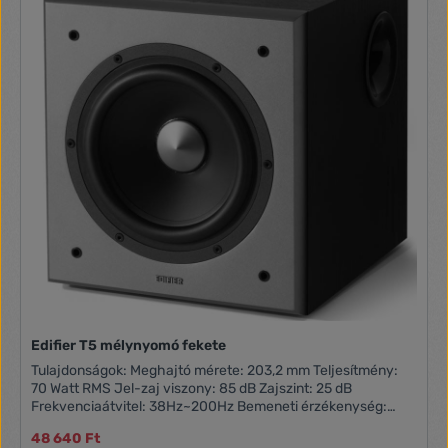
Edifier T5 mélynyomó fekete
Tulajdonságok: Meghajtó mérete: 203,2 mm Teljesítmény:
70 Watt RMS Jel-zaj viszony: 85 dB Zajszint: 25 dB
Frekvenciaátvitel: 38Hz~200Hz Bemeneti érzékenység:
50±20mV Ház anyaga: MDF Energiatakarékos működés,
48 640 Ft
automatikus készenléti mód