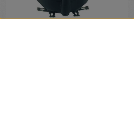
Sal KHS105A PIEZO MAGAS SUGÁRZÓ
hangszóró külső mérete 85 x 85 mm hangszóró
impedancia > 1000 Ω hangszóróterhelhetőség 300 W (4 Ω) /
150 W (8 Ω) max. 35 V~ frekvenciaátvitel 2000 - 20000 Hz
hangszóróérzékenység 94 dB
1 770 Ft