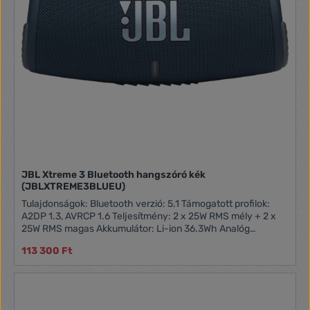
JBL Xtreme 3 Bluetooth hangszóró kék
(JBLXTREME3BLUEU)
Tulajdonságok: Bluetooth verzió: 5.1 Támogatott profilok:
A2DP 1.3, AVRCP 1.6 Teljesítmény: 2 x 25W RMS mély + 2 x
25W RMS magas Akkumulátor: Li-ion 36.3Wh Analóg
bemenet: 3.5 mm JBL Partyboost támogatás Üzemidő: akár
113 300 Ft
15 óra Töltési idő: 2,5 óra