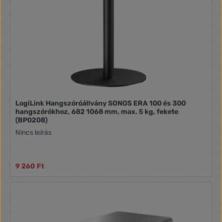
LogiLink Hangszóróállvány SONOS ERA 100 és 300
hangszórókhoz, 682 1068 mm, max. 5 kg, fekete
(BP0208)
Nincs leírás
9 260 Ft