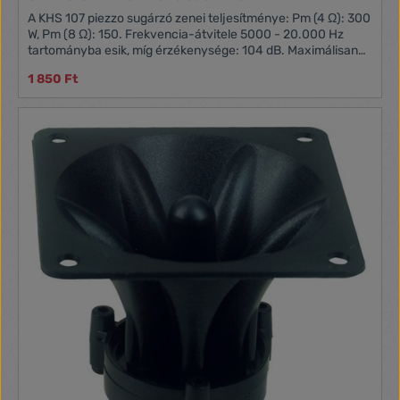
A KHS 107 piezzo sugárzó zenei teljesítménye: Pm (4 Ω): 300
W, Pm (8 Ω): 150. Frekvencia-átvitele 5000 - 20.000 Hz
tartományba esik, míg érzékenysége: 104 dB. Maximálisan
megengedett feszültsége: 35 V~.
1 850 Ft