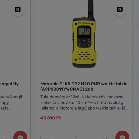
 engedély
Motorola TLKR T92 H2O PMR walkie talkie
(A9P00811YWCMAG) 2db
óvevő segít
Tulajdonságok: Vízálló kivitelezés, masszív
 hogy
kialakítás, és akár 10 km*-es hatótávolság
iszta
jellemzi a Motorola legújabb walkie talkie-ját
ágával a
a T92 H2O-t. A beépített zseblámpa fehér és
43 810 Ft
 teljesítményt
piros fényt ad, automatikusan bekapcsol és
ülmények
villog, ha a készülék vízzel érintkezik. A
zülék
vészhívás gomb megnyomásával azonnali
et, vagy használja a gombokat a mennyi
 Adja meg a kívánt mennyiséget, vagy h
Termékmennyiség: Adja meg 
l
hívást indíthatsz kézhasználat nélkül, a