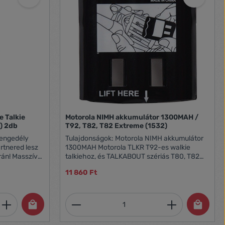
funkció Csengőhang: 1 féle Csomag tartalma:
2db övcsipesz, 16db matrica
e Talkie
Motorola NIMH akkumulátor 1300MAH /
) 2db
T92, T82, T82 Extreme (1532)
 engedély
Tulajdonságok: Motorola NIMH akkumulátor
artnered lesz
1300MAH Motorola TLKR T92-es walkie
rán! Masszív
talkiehoz, és TALKABOUT szériás T80, T82
y ellenáll az
Extreme walkie talkiekhoz.
11 860 Ft
íznek is. Az
 kel amint
s megkönnyíti
et, vagy használja a gombokat a mennyi
 Adja meg a kívánt mennyiséget, vagy h
Termékmennyiség: Adja meg 
gomb
n tudsz
evővel. A