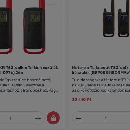
KR T62 Walkie Talkie készülék
Motorola Talkabout T82 Walki
4-0976) 2db
készülék (B8P00811EDRMAW
ok:Egyszerűen használható,
Tulajdonságok: A Motorola T82
ülék. Kiváló választás a
nélküli walkie talkie tökéletes p
sárláshoz, strandoláshoz, vagy
az elkövetkezendő kalandok so
ték közben. A Motorola T62-es
kivitelezésű, IPX2 minősítésű, íg
32 410 Ft
szülék engedély nélkül
esőcseppeknek és a fröcskölő v
 Az ár 2db adó-vevőt és
új, rejtett kijelző azonnal életre
tartalmazza. A könnyű párosítási
szükséged van az adóvevőre, é
mennyiség: Adja meg a kívánt mennyiség
Termékmennyiség:
köszönhetően egyszerűen
a kommunikációt. A párosítás 
 majd egyszerűen beszélgethet
segítségével még egyszerűbbe
ádtagjaival. Hatótávolság:
összekapcsolódni a többi adóv