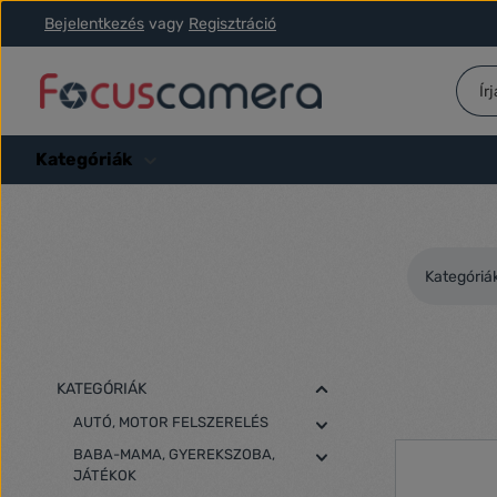
Bejelentkezés
vagy
Regisztráció
ás a fő tartalomra
Ugrás a kereséshez
Ugrás a fő navigációhoz
Kategóriák
Kategóriá
KATEGÓRIÁK
AUTÓ, MOTOR FELSZERELÉS
BABA-MAMA, GYEREKSZOBA,
JÁTÉKOK