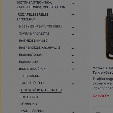
BIZTONSÁGTECHNIKA,
KAPUTECHNIKA, OKOS OTTHON
IRODAFELSZERELÉS,
TANSZEREK
HOBBY ÉS KREATÍV TERMÉKEK
JAVÍTÁS, RAGASZTÁS
IRATMEGSEMMÍSÍTŐK
IRATRENDEZÉS, ARCHIVÁLÁS
IRODABÚTOROK
IRODAKELLÉK
Motorola Ta
IRODAI KISGÉPEK
Talkie kés
PAPÍRVÁGÓK
Tulajdonságo
LAMINÁLÓGÉPEK
Extreme walki
legvadabb ut
ADÓ-VEVŐ (WALKIE TALKIE)
ellátott, íg
37 190 Ft
időjárásálló
DIKTAFONOK
körülmények k
TŰZŐGÉPEK
azonnal élet
Termék
adóvevőre, 
SZÁMOLÓGÉPEK