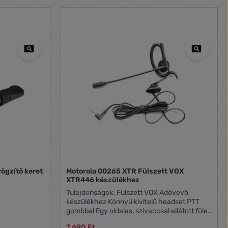
setén
nyen
is. A 10 km*-
Talkabout T82
maradj a
rosíthatók az
 össze tudsz
talkie-val LED
satorna**
tett kijelző
lyamatos
kéz nélküli
káció fülszett
jelző gomb
e hívóhang
tótávolság:
iszonyok és
 Talkabout
rögzítő keret
Motorola 00265 XTR Fülszett VOX
kie
XTR446 készülékhez
öltő 2 mikro
Tulajdonságok: Fülszett VOX Adóvevő
thető akku
készülékhez Könnyű kivitelű headset PTT
 18 óra***
gombbal Egy oldalas, szivaccsal ellátott füles
b.)
Kompatibilis készülékek Motorola TLKR T5, T6,
7 690 Ft