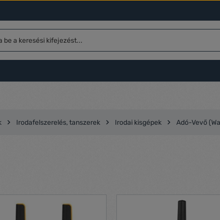
k
Irodafelszerelés, tanszerek
Irodai kisgépek
Adó-Vevő (Wal