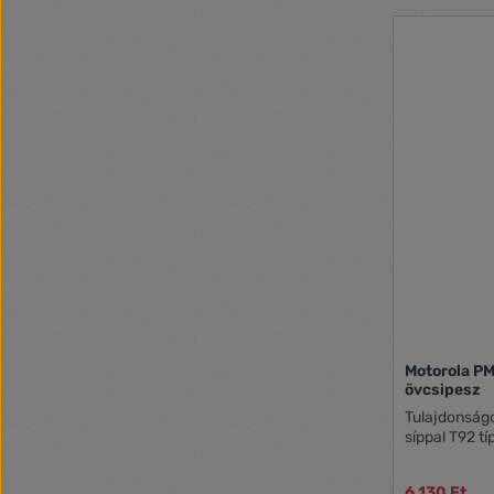
akár 8 km te
Csatornaszám
LCD kijelző 
Csatornapás
kijelzés Ak
elemmel is 
Monitor funk
Csengőhang:
csatlakozó C
2db akkumulá
Motorola P
övcsipesz
Tulajdonságo
síppal T92 t
6 130 Ft