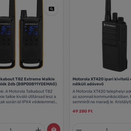
lkabout T82 Extreme Walkie
Motorola XT420 ipari kivitelű
zülék 2db (B8P00811YDEMAG)
nélküli adóvevő
k: A Motorola Talkabout T82
A Motorola XT420 telephelyi ad
e talkie kiváló útitársad lesz a
az azonnali kommunikációban,
ak során is! IPX4 védelemmel
semmiről ne maradj le. Kristályt
y a Motorola T82 Extreme
hangjával és kivételes szilárds
49 280 Ft
, stabilan működik a nehéz
Motorola XT420 adóvevő kiváló
özött is. Az új, rejtett kijelző
nyújt nagyon zajos, nehéz kör
re kel amint szükséged van az
között is. A Motorola XT420 kés
mennyiség: Adja meg a kívánt mennyiség
Termékmennyiség:
és megkönnyíti a kommunikációt.
előfizetés vagy hívásdíjak nélkü