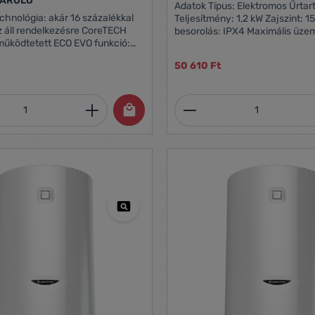
TÁROLÓ
Adatok Típus: Elektromos Űrtartalom: 30 l
chnológia: akár 16 százalékkal
Teljesítmény: 1,2 kW Zajszint: 15 dB Védelmi
ll rendelkezésre CoreTECH
besorolás: IPX4 Maximális üzemi nyomás: 8
működtetett ECO EVO funkció:
bar
alékkal nagyobb
50 610 Ft
nuális és pontos
uhanykész" funkció:
 kijelzi, ha az első zuhany
mennyiség: Adja meg a kívánt mennyiség
Termékmennyiség:
biztonsági
berendezés megtartja a kiváló
tott berendezés Élvonalbeli,
rát frontális interfész