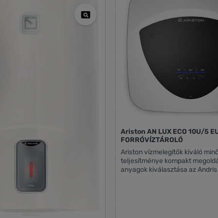
Ariston AN LUX ECO 10U/5 E
FORRÓVÍZTÁROLÓ
Ariston vízmelegítők kiváló mi
teljesítménye kompakt megold
anyagok kiválasztása az Andris
tartóssága mögött rejlik. Akár 15%
energiamegtakarítás ABS biztonsági csomag
Fekete előlapi panel Okos és egyszerűen
kezelhető kijelző LED vezérléssel Elektro
termosztát: pontos hőmérséklet