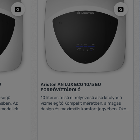
U
Ariston AN LUX ECO 10/5 EU
FORRÓVÍZTÁROLÓ
nőségű
10 literes felső elhelyezésű alsó kifolyású
ásban. Az
vízmelegítő Kompakt méretben, a magas
 modellek
design és maximális komfort jegyében. Okos
LED kijelzővel, NTC vezérléssel, ABS
biztonsági csomaggal. Elektronikus
hőmérséklet szabályozás. Gyártó Ariston
mos
Model 3100345 ERP ready: IGEN HMV
 beállítás és
energiabesorolás: XXS Energiaosztály: A