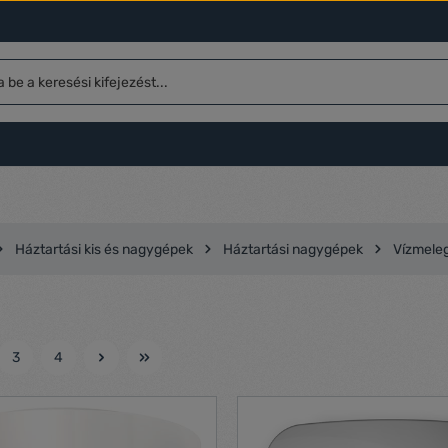
Háztartási kis és nagygépek
Háztartási nagygépek
Vízmeleg
3
4
l
Oldal
Oldal