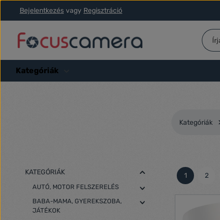
Bejelentkezés
vagy
Regisztráció
ás a fő tartalomra
Ugrás a kereséshez
Ugrás a fő navigációhoz
Kategóriák
Kategóriák
KATEGÓRIÁK
1
2
Oldal
Olda
AUTÓ, MOTOR FELSZERELÉS
BABA-MAMA, GYEREKSZOBA,
JÁTÉKOK