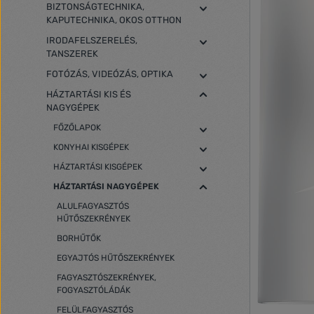
BIZTONSÁGTECHNIKA,
KAPUTECHNIKA, OKOS OTTHON
IRODAFELSZERELÉS,
TANSZEREK
FOTÓZÁS, VIDEÓZÁS, OPTIKA
HÁZTARTÁSI KIS ÉS
NAGYGÉPEK
FŐZŐLAPOK
KONYHAI KISGÉPEK
HÁZTARTÁSI KISGÉPEK
HÁZTARTÁSI NAGYGÉPEK
ALULFAGYASZTÓS
HŰTŐSZEKRÉNYEK
BORHŰTŐK
EGYAJTÓS HŰTŐSZEKRÉNYEK
FAGYASZTÓSZEKRÉNYEK,
FOGYASZTÓLÁDÁK
FELÜLFAGYASZTÓS