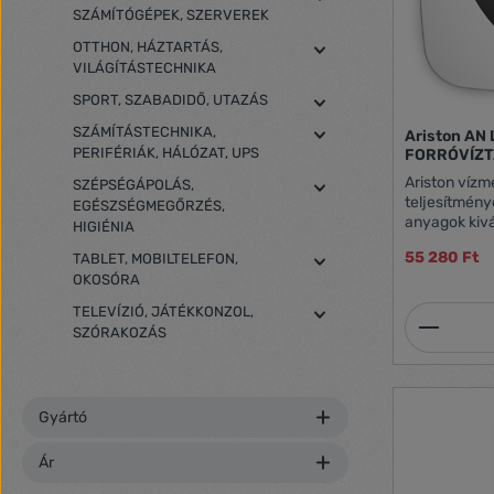
SZÁMÍTÓGÉPEK, SZERVEREK
OTTHON, HÁZTARTÁS,
VILÁGÍTÁSTECHNIKA
SPORT, SZABADIDŐ, UTAZÁS
SZÁMÍTÁSTECHNIKA,
Ariston AN
PERIFÉRIÁK, HÁLÓZAT, UPS
FORRÓVÍZ
Ariston vízm
SZÉPSÉGÁPOLÁS,
teljesítmén
EGÉSZSÉGMEGŐRZÉS,
anyagok kivá
HIGIÉNIA
tartóssága mögött
55 280 Ft
TABLET, MOBILTELEFON,
energiamegtakarítás ABS 
OKOSÓRA
Fekete előlapi panel Oko
kezelhető kijelz
TELEVÍZIÓ, JÁTÉKKONZOL,
Termék
termosztát: 
SZÓRAKOZÁS
szabályozás Technikai adato
Tárolókapacitás: 15 L 
Mosdó felett Teljesítmény: 1,2 k
Feszültésgfelvétel: 22
Gyártó
óra,perc Hőveszteség 65°C-on: 0,53
kWh/24ó Max. működési nyomás: 8 bar Ma.
működési hőmérsé
Ár
Védelmi oszt