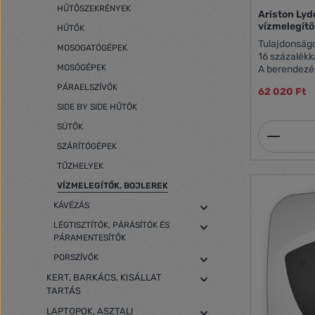
HŰTŐSZEKRÉNYEK
Ariston Lyd
vízmelegítő
HŰTŐK
Tulajdonságok: WaterPlus technológ
MOSOGATÓGÉPEK
16 százalékka
MOSÓGÉPEK
A berendezé
szabályozásn
PÁRAELSZÍVÓK
62 020 Ft
hőmérséklet 
rendszerrel 
SIDE BY SIDE HŰTŐK
masszív, kör
SÜTŐK
Termék
(ciklopentá
korrózió ell
SZÁRÍTÓGÉPEK
titánium tartály
TŰZHELYEK
50 liter Elhe
1,8 kW Feszül
VÍZMELEGÍTŐK, BOJLEREK
T: 45 °C): 1 
KÁVÉZÁS
on: 0,99 KW
Vízhőmérsék
LÉGTISZTÍTÓK, PÁRÁSÍTÓK ÉS
védettség: 
PÁRAMENTESÍTŐK
PORSZÍVÓK
KERT, BARKÁCS, KISÁLLAT
TARTÁS
LAPTOPOK, ASZTALI