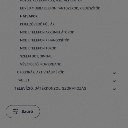
AUTÓS, KERÉKPÁROS, ASZTALI TARTÓK
EGYÉB MOBILTELEFON TARTOZÉKOK, KIEGÉSZÍTŐK
HÁTLAPOK
KIJELZŐVÉDŐ FÓLIÁK
MOBILTELEFON AKKUMULÁTOROK
MOBILTELEFON KIHANGOSÍTÓK
MOBILTELEFON TOKOK
SZELFI BOT, GIMBAL
VÉSZTÖLTŐ, POWERBANK
OKOSÓRÁK, AKTIVITÁSMÉRŐK
TABLET
TELEVÍZIÓ, JÁTÉKKONZOL, SZÓRAKOZÁS
Szűrő