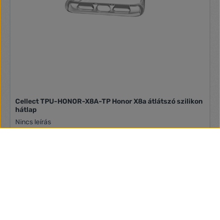
Cellect TPU-HONOR-X8A-TP Honor X8a átlátszó szilikon
hátlap
Nincs leírás
580 Ft