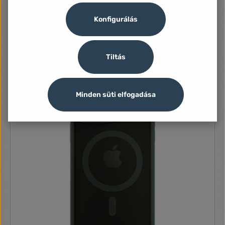
Nincs leírás
Konfigurálás
3 020 Ft
Tiltás
Minden süti elfogadása