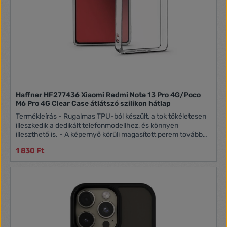
Haffner HF277436 Xiaomi Redmi Note 13 Pro 4G/Poco
M6 Pro 4G Clear Case átlátszó szilikon hátlap
Termékleírás - Rugalmas TPU-ból készült, a tok tökéletesen
illeszkedik a dedikált telefonmodellhez, és könnyen
illeszthető is. - A képernyő körüli magasított perem tovább
védi a kijelzőt a sérülésektől és karcolásoktól. - 2 mm-es
1 830 Ft
vastagság megőrzi az okostelefon eredeti formáját anélkül,
hogy vastagabbá tenné azt. - A rendszer kivágásai könnyű
hozzáférést biztosítanak az összes porthoz anélkül, hogy a
készüléket akadályoznák. - A teljes átlátszóság megőrzi a
készülék eredeti megjelenését. - A hátlapon található
dombornyomás megakadályozza a pára felgyülemlését. -
Támogatja a vezeték nélküli töltést - mostantól nem kell
eltávolítania a tokot a telefon töltéséhez.