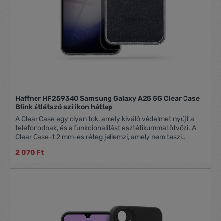
Haffner HF259340 Samsung Galaxy A25 5G Clear Case
Blink átlátszó szilikon hátlap
A Clear Case egy olyan tok, amely kiváló védelmet nyújt a
telefonodnak, és a funkcionalitást esztétikummal ötvözi. A
Clear Case-t 2 mm-es réteg jellemzi, amely nem teszi
vastagabbá a telefonodat, ugyanakkor megvédi azt a
2 070 Ft
sérülésektől, ha leejted. -ugalmas és tartós TPU anyagból
készült, így garantálja a hosszú távú használatot. A
kamerasziget körüli magasított perem védi az érzékeny
lencséket, míg a portok és a hangszórók kivágásai nem
akadályozzák az okostelefon összes funkciójához való
hozzáférést