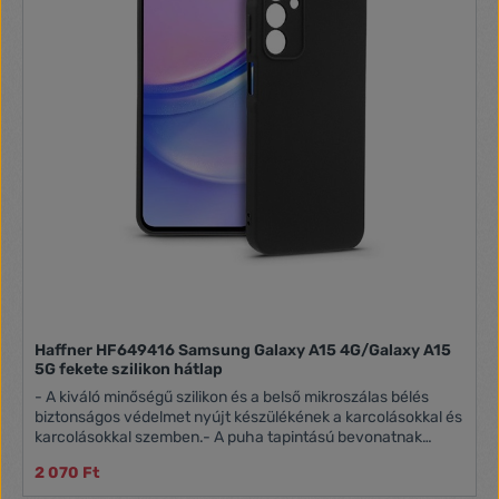
Haffner HF649416 Samsung Galaxy A15 4G/Galaxy A15
5G fekete szilikon hátlap
- A kiváló minőségű szilikon és a belső mikroszálas bélés
biztonságos védelmet nyújt készülékének a karcolásokkal és
karcolásokkal szemben.- A puha tapintású bevonatnak
köszönhetően a tok rendkívül kellemes tapintású, és
2 070 Ft
tökéletesen illeszkedik a kézbe.- A matt, gumírozott
kialakítás megakadályozza, hogy a telefon véletlenül