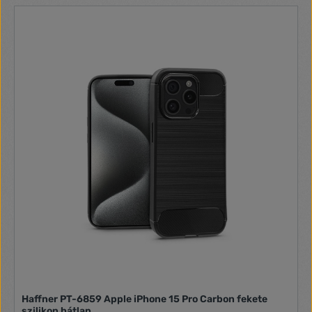
kicsússzon a kezéből, ugyanakkor biztos fogást biztosít.
Haffner PT-6859 Apple iPhone 15 Pro Carbon fekete
szilikon hátlap