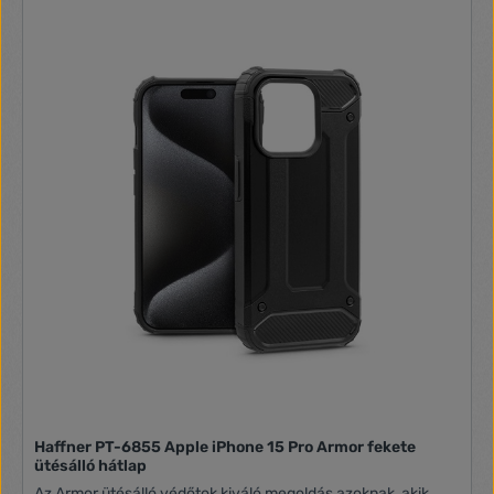
Haffner PT-6855 Apple iPhone 15 Pro Armor fekete
ütésálló hátlap
Az Armor ütésálló védőtok kiváló megoldás azoknak, akik