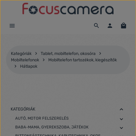
Ugrás a fő tartalomra
Kategóriák
Tablet, mobiltelefon, okosóra
Mobiltelefonok
Mobiltelefon tartozékok, kiegészítők
Hátlapok
KATEGÓRIÁK
AUTÓ, MOTOR FELSZERELÉS
BABA-MAMA, GYEREKSZOBA, JÁTÉKOK
BIZTONSÁGTECHNIKA, KAPUTECHNIKA, OKOS