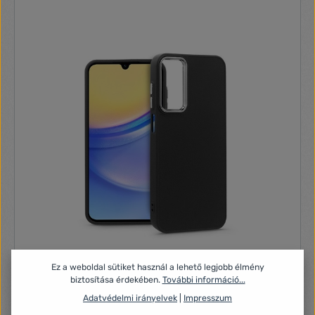
Ez a weboldal sütiket használ a lehető legjobb élmény
biztosítása érdekében.
További információ...
Haffner HF240225 Samsung Galaxy A15 4G/A15 5G
Adatvédelmi irányelvek
|
Impresszum
Frame fekete szilikon hátlap