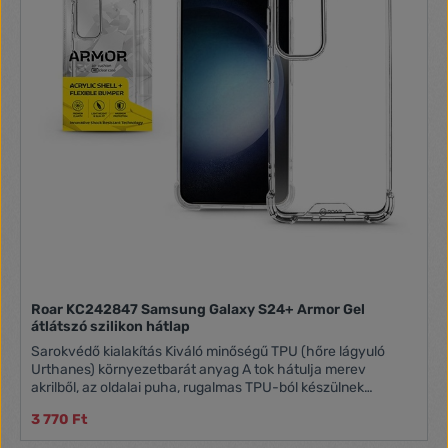
Roar KC242847 Samsung Galaxy S24+ Armor Gel
átlátszó szilikon hátlap
Sarokvédő kialakítás Kiváló minőségű TPU (hőre lágyuló
Urthanes) környezetbarát anyag A tok hátulja merev
akrilből, az oldalai puha, rugalmas TPU-ból készülnek
Csúszásmentes oldalsó texturált felület Könnyű hozzáférés
3 770 Ft
az összes gombhoz és csatlakozóhoz