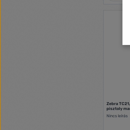
Zebra TC21
pisztoly m
Nincs leírás