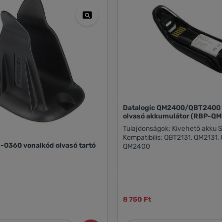
Datalogic QM2400/QBT2400 
olvasó akkumulátor (RBP-Q
Tulajdonságok: Kivehető akku Szín: fekete
Kompatibilis: QBT2131, QM2131
1-0360 vonalkód olvasó tartó
QM2400
8 750 Ft