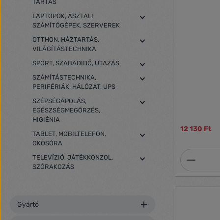
TARTÁS
LAPTOPOK, ASZTALI
SZÁMÍTÓGÉPEK, SZERVEREK
OTTHON, HÁZTARTÁS,
VILÁGÍTÁSTECHNIKA
SPORT, SZABADIDŐ, UTAZÁS
SZÁMÍTÁSTECHNIKA,
PERIFÉRIÁK, HÁLÓZAT, UPS
SZÉPSÉGÁPOLÁS,
EGÉSZSÉGMEGŐRZÉS,
HIGIÉNIA
12 130 Ft
TABLET, MOBILTELEFON,
OKOSÓRA
Termék
TELEVÍZIÓ, JÁTÉKKONZOL,
SZÓRAKOZÁS
Gyártó