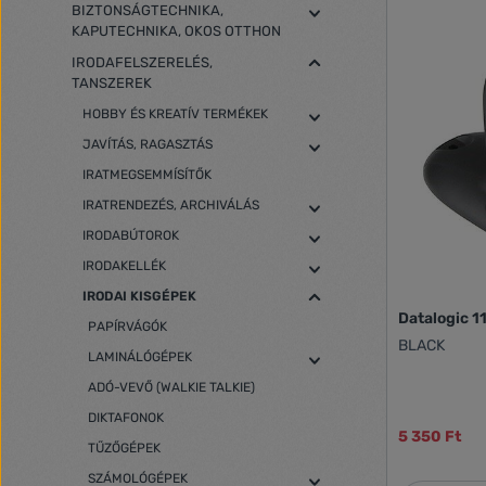
BIZTONSÁGTECHNIKA,
KAPUTECHNIKA, OKOS OTTHON
IRODAFELSZERELÉS,
TANSZEREK
HOBBY ÉS KREATÍV TERMÉKEK
JAVÍTÁS, RAGASZTÁS
IRATMEGSEMMÍSÍTŐK
IRATRENDEZÉS, ARCHIVÁLÁS
IRODABÚTOROK
IRODAKELLÉK
IRODAI KISGÉPEK
Datalogic 1
PAPÍRVÁGÓK
BLACK
LAMINÁLÓGÉPEK
ADÓ-VEVŐ (WALKIE TALKIE)
DIKTAFONOK
5 350 Ft
TŰZŐGÉPEK
SZÁMOLÓGÉPEK