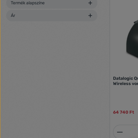
Termék alapszíne
Ár
Datalogic 
Wireless vo
64 740 Ft
Termék