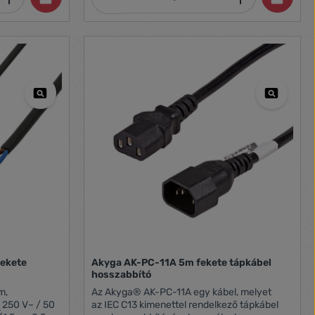
Akyga AK-PC-11A 5m fekete tápkábel
hosszabbító
m,
Az Akyga® AK-PC-11A egy kábel, melyet
250 V~ / 50
az IEC C13 kimenettel rendelkező tápkábel