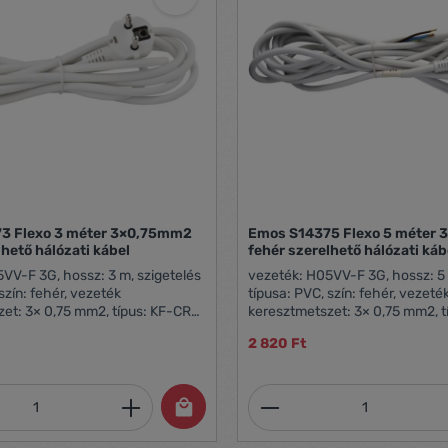
3 Flexo 3 méter 3×0,75mm2
Emos S14375 Flexo 5 méter
lhető hálózati kábel
fehér szerelhető hálózati káb
VV-F 3G, hossz: 3 m, szigetelés
vezeték: H05VV-F 3G, hossz: 5 
szín: fehér, vezeték
típusa: PVC, szín: fehér, vezeté
et: 3× 0,75 mm2, típus: KF-CR2
keresztmetszet: 3× 0,75 mm2, 
rtékesítési csomagolás: 1 db,
(HY005-F), értékesítési csomag
2 820 Ft
garancia-időszak: 2 év
akasztható, garancia-időszak: 
mennyiség: Adja meg a kívánt mennyiség
Termékmennyiség: