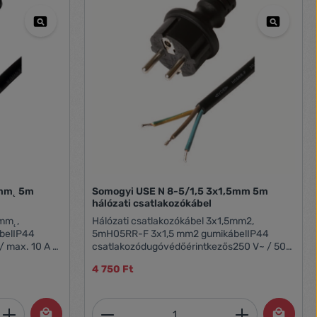
Somogyi USE N 8-5/1,5 3x1,5mm 5m
hálózati csatlakozókábel
0mm˛,
Hálózati csatlakozókábel 3x1,5mm2,
belIP44
5mH05RR-F 3x1,5 mm2 gumikábelIP44
/ max. 10 A /
csatlakozódugóvédőérintkezős250 V~ / 50
Hz / max. 16 A / max. 3680 W5 m
4 750 Ft
et, vagy használja a gombokat a mennyi
 Adja meg a kívánt mennyiséget, vagy h
Termékmennyiség: Adja meg 