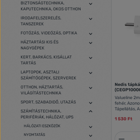
BIZTONSÁGTECHNIKA,
KAPUTECHNIKA, OKOS OTTHON
IRODAFELSZERELÉS,
TANSZEREK
FOTÓZÁS, VIDEÓZÁS, OPTIKA
HÁZTARTÁSI KIS ÉS
NAGYGÉPEK
KERT, BARKÁCS, KISÁLLAT
TARTÁS
LAPTOPOK, ASZTALI
SZÁMÍTÓGÉPEK, SZERVEREK
Nedis tápk
OTTHON, HÁZTARTÁS,
(CEGP1000
VILÁGÍTÁSTECHNIKA
Valueline 2m
SPORT, SZABADIDŐ, UTAZÁS
fehér, Azon
Tápellátás, 
SZÁMÍTÁSTECHNIKA,
2m, Csatlako
PERIFÉRIÁK, HÁLÓZAT, UPS
1 530 Ft
2: IEC-320-C
HÁLÓZATI ESZKÖZÖK
NYOMTATÁS
Termék