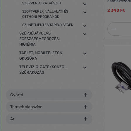
csatlakozódu
SZERVER ALKATRÉSZEK
max. 2300 
2 340 Ft
SZOFTVEREK, VÁLLALATI ÉS
OTTHONI PROGRAMOK
SZÜNETMENTES TÁPEGYSÉGEK
Termék
SZÉPSÉGÁPOLÁS,
EGÉSZSÉGMEGŐRZÉS,
HIGIÉNIA
TABLET, MOBILTELEFON,
OKOSÓRA
TELEVÍZIÓ, JÁTÉKKONZOL,
SZÓRAKOZÁS
Gyártó
Termék alapszíne
Ár