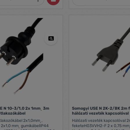
E N 10-3/1,0 2x 1mm˛ 3m
Somogyi USE N 2K-2/BK 2m fekete
atlakozókábel
hálózati vezeték kapcsolóval
tlakozókábel 2x1,0mm˛,
Hálózati vezeték kapcsolóval 2
2x1,0 mm˛ gumikábelIP44
feketeH03VVH2-F 2 x 0,75 mm˛