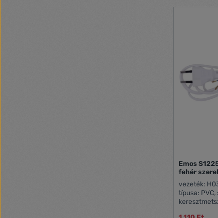
Emos S1225
fehér szere
vezeték: H03
típusa: PVC, 
keresztmetsz
(HY020-F), é
1 110 Ft