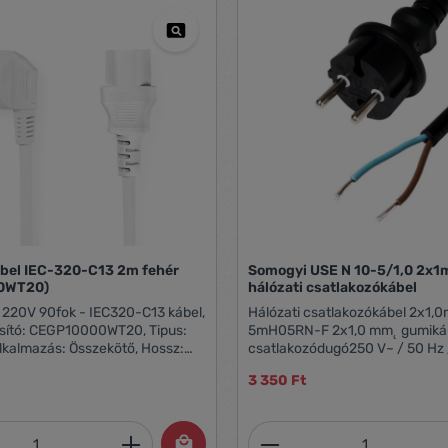
ábel IEC-320-C13 2m fehér
Somogyi USE N 10-5/1,0 2x1mm˛ 5m
0WT20)
hálózati csatlakozókábel
 220V 90fok - IEC320-C13 kábel,
Hálózati csatlakozókábel 2x1,
osító: CEGP10000WT20, Tipus:
5mH05RN-F 2x1,0 mm˛ gumiká
Alkalmazás: Összekötő, Hossz:
csatlakozódugó250 V~ / 50 Hz 
zó: Schuko 90 fokos, Csatlakózó
max. 2300 W5 m
3 350 Ft
13, Szin: fehér, Egyéb: 220V
mennyiség: Adja meg a kívánt mennyiség
Termékmennyiség: