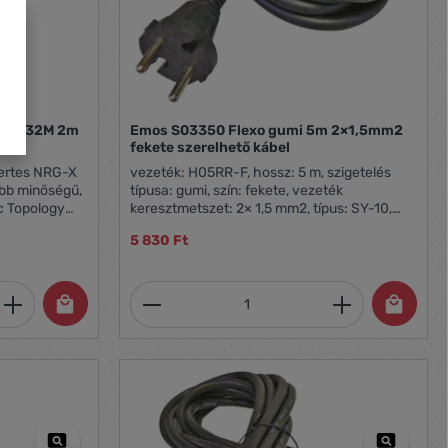
EUC132M 2m
Emos S03350 Flexo gumi 5m 2×1,5mm2
fekete szerelhető kábel
yertes NRG-X
vezeték: H05RR-F, hossz: 5 m, szigetelés
obb minőségű,
típusa: gumi, szín: fekete, vezeték
ic Topology
keresztmetszet: 2× 1,5 mm2, típus: SY-10,
NDS
értékesítési csomagolás: 1 db, akasztható,
5 830 Ft
asználható
garancia-időszak: 2 év
zítás és zaj,
llemzi az
et, vagy használja a gombokat a mennyi
 Adja meg a kívánt mennyiséget, vagy h
Termékmennyiség: Adja meg 