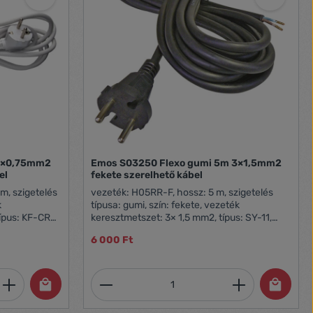
 3×0,75mm2
Emos S03250 Flexo gumi 5m 3×1,5mm2
el
fekete szerelhető kábel
m, szigetelés
vezeték: H05RR-F, hossz: 5 m, szigetelés
k
típusa: gumi, szín: fekete, vezeték
típus: KF-CR2
keresztmetszet: 3× 1,5 mm2, típus: SY-11,
olás: 1 db,
értékesítési csomagolás: 1 db, akasztható,
6 000 Ft
2 év
garancia-időszak: 2 év
et, vagy használja a gombokat a mennyi
 Adja meg a kívánt mennyiséget, vagy h
Termékmennyiség: Adja meg 