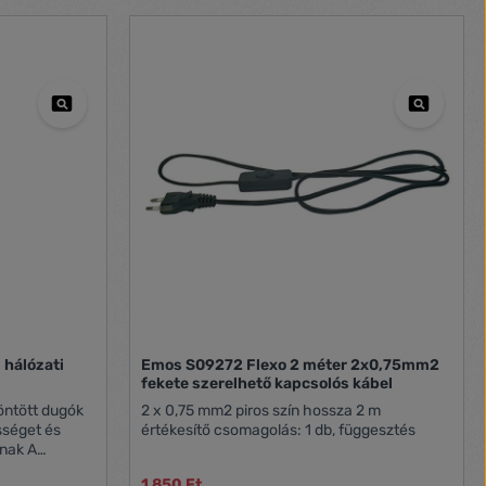
 hálózati
Emos S09272 Flexo 2 méter 2x0,75mm2
fekete szerelhető kapcsolós kábel
2 x 0,75 mm2 piros szín hossza 2 m
sséget és
értékesítő csomagolás: 1 db, függesztés
nak A
somóvédelmet
1 850 Ft