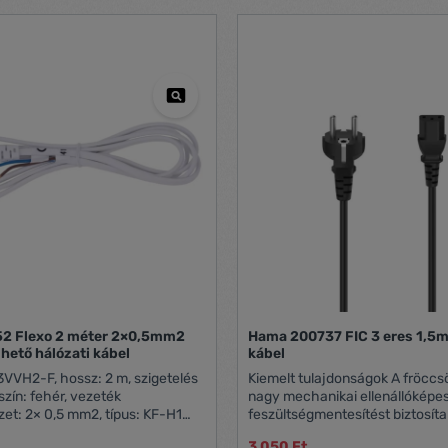
2 Flexo 2 méter 2×0,5mm2
Hama 200737 FIC 3 eres 1,5m
lhető hálózati kábel
kábel
VVH2-F, hossz: 2 m, szigetelés
Kiemelt tulajdonságok A fröccsöntött dugók
szín: fehér, vezeték
nagy mechanikai ellenállóképe
et: 2× 0,5 mm2, típus: KF-H1
feszültségmentesítést biztosíta
rtékesítési csomagolás: 1 db,
rugalmas anyagok optimális c
3 050 Ft