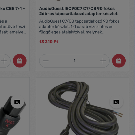
o CEE 7/4 -
AudioQuest IEC90C7 C7/C8 90 fokos
2db-os tápcsatlakozó adapter készlet
és a
AudioQuest C7/C8 tápcsatlakozó 90 fokos
ehetővé teszi
adapter készlet, 1-1 darab vízszintes és
ását, amelyek
függőleges átalakítóval, melynek
rendelkeznek,
segítségével "helyhiány" esetén, falhoz közel
13 210 Ft
jzatokkal
elhelyezett TV vagy más elektronika
eknél.
tápkábele 90 fokos szögben
 cm hosszú,
csatlakoztatható
et, vagy használja a gombokat a mennyi
 Adja meg a kívánt mennyiséget, vagy h
Termékmennyiség: Adja meg 