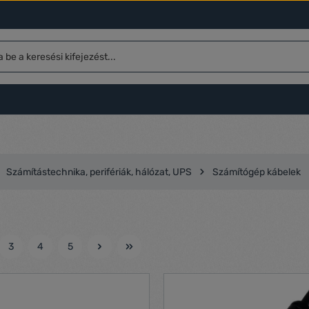
Számítástechnika, perifériák, hálózat, UPS
Számítógép kábelek
3
4
5
l
Oldal
Oldal
Oldal