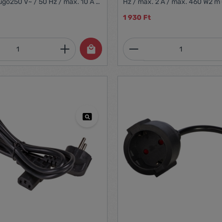
gó250 V~ / 50 Hz / max. 10 A /
Hz / max. 2 A / max. 460 W2 m 
W3 m
m)egypólusú kapcsolóval
1 930 Ft
mennyiség: Adja meg a kívánt mennyiség
Termékmennyiség: