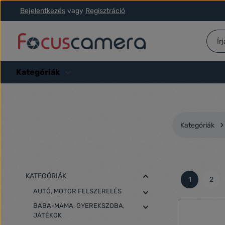
Bejelentkezés
vagy
Regisztráció
ás a fő tartalomra
Ugrás a kereséshez
Ugrás a fő navigációhoz
Kategóriák
Kategóriák
KATEGÓRIÁK
1
2
Oldal
Olda
AUTÓ, MOTOR FELSZERELÉS
BABA-MAMA, GYEREKSZOBA,
JÁTÉKOK