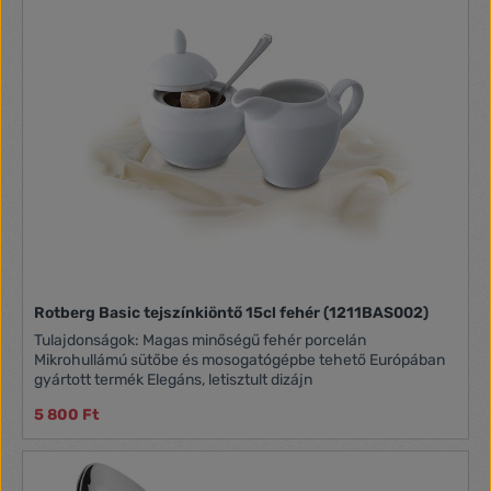
tapasztalja meg a kéz nélküli hulladékkezelés kényelmét!
Termékleírás Anyaga: vas Mérete: 67 x 39,5 x 28 cm
Űrtartalom: 58 liter Tápellátás: 4 db AA elem (nem tartozék)
Szín: Matt Bordeaux fényes arany díszítéssel Kivitel:
Érzékelő által aktivált fedél, keret fedéllel, fényes arany
rögzítőgyűrű Karbantartás: Könnyen tisztítható
Rotberg Basic tejszínkiöntő 15cl fehér (1211BAS002)
Tulajdonságok: Magas minőségű fehér porcelán
Mikrohullámú sütőbe és mosogatógépbe tehető Európában
gyártott termék Elegáns, letisztult dizájn
5 800 Ft