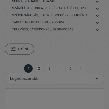
SPORT, SZABADIDŐ, UTAZÁS
SZÁMÍTÁSTECHNIKA, PERIFÉRIÁK, HÁLÓZAT, UPS
SZÉPSÉGÁPOLÁS, EGÉSZSÉGMEGŐRZÉS, HIGIÉNIA
TABLET, MOBILTELEFON, OKOSÓRA
TELEVÍZIÓ, JÁTÉKKONZOL, SZÓRAKOZÁS
Szűrő
1
2
3
4
5
Oldal
Oldal
Oldal
Oldal
Oldal