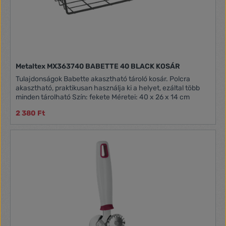
az elektromos őrlésnek köszönhetően Állítható őrlési
finomság Kerámia csiszolómechanizmus Minőségi műanyag
kivitel Átlátszó betét Világítás a daráló alatt Nagy
vezérlőgomb Egyszerű és higiénikus tisztítás 6 db AAA
elemmel működik (nem tartozék)
Metaltex MX363740 BABETTE 40 BLACK KOSÁR
Tulajdonságok Babette akasztható tároló kosár. Polcra
akasztható, praktikusan használja ki a helyet, ezáltal több
minden tárolható Szín: fekete Méretei: 40 x 26 x 14 cm
2 380 Ft