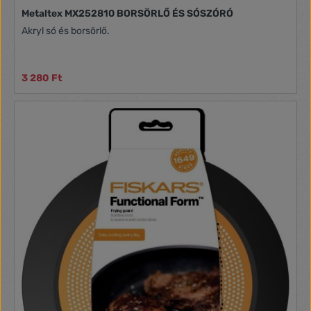
Metaltex MX252810 BORSÖRLŐ ÉS SÓSZÓRÓ
Akryl só és borsörlő.
3 280 Ft