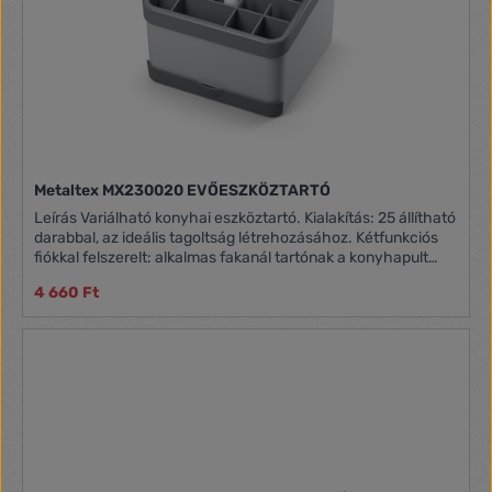
Metaltex MX230020 EVŐESZKÖZTARTÓ
Leírás Variálható konyhai eszköztartó. Kialakítás: 25 állítható
darabbal, az ideális tagoltság létrehozásához. Kétfunkciós
fiókkal felszerelt: alkalmas fakanál tartónak a konyhapult
tisztán tartása érdekében, valamint praktikus
4 660 Ft
mobiltelefon/tablet tartónak is. Könnyen szétszedhető az
alapos tisztíthatóság érdekében. Kézzel mosható erős
szappannal és vízzel.