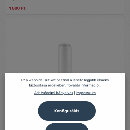
törölje szárazra • Mosogatógépben mosható • Extra
1 880 Ft
minőségű designer kollekció mindennapi használatra • 3 év
garancia
Ez a weboldal sütiket használ a lehető legjobb élmény
biztosítása érdekében.
További információ...
Adatvédelmi irányelvek
|
Impresszum
Konfigurálás