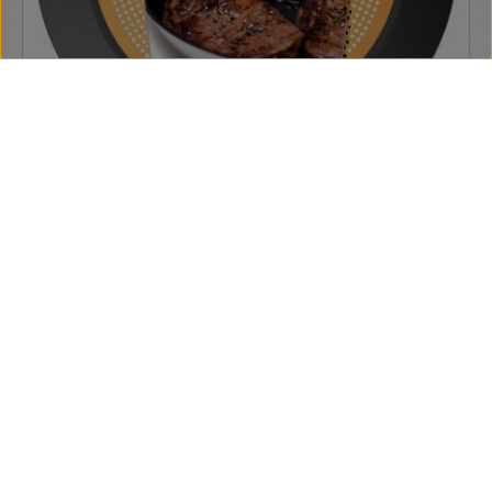
Fröccsenésgátló, szilikon felülettel, FISKARS
Megakadályozza az olaj kifröccsenését, ezáltal tiszta marad
a tűzhely Minden méretű edényhez használható
8 620 Ft