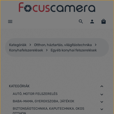
Ugrás a fő tartalomra
Kategóriák
Otthon, háztartás, világítástechnika
Konyhafelszerelések
Egyéb konyhai felszerelések
KATEGÓRIÁK
AUTÓ, MOTOR FELSZERELÉS
BABA-MAMA, GYEREKSZOBA, JÁTÉKOK
BIZTONSÁGTECHNIKA, KAPUTECHNIKA, OKOS
OTTHON