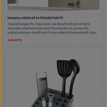
Metaltex MX364914 POHÁRTARTÓ
Tulajdonságok My Glass polc alá illeszthető pohártartó
Speciális polytherm bevonat Rozsdaálló és portaszító,
ezáltal könnyen tisztítható Fúrás nélkül felhelyezhető Színe:
ezüst Méretei: 21 x 28 x 7 cm
4 840 Ft