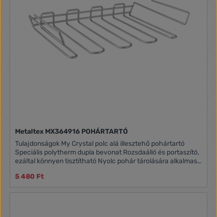
Metaltex MX364916 POHÁRTARTÓ
Tulajdonságok My Crystal polc alá illesztehő pohártartó
Speciális polytherm dupla bevonat Rozsdaálló és portaszító,
ezáltal könnyen tisztítható Nyolc pohár tárolására alkalmas
Szín: ezüst Mérete: 38 x 26 x 7 cm
5 480 Ft