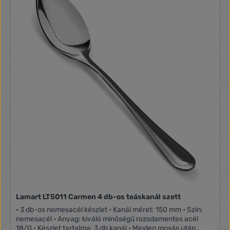
Lamart LT5011 Carmen 4 db-os teáskanál szett
• 3 db-os nemesacél készlet • Kanál méret: 150 mm • Szín:
nemesacél • Anyag: kiváló minőségű rozsdamentes acél
18/0 • Készlet tartalma: 3 db kanál • Minden mosás után