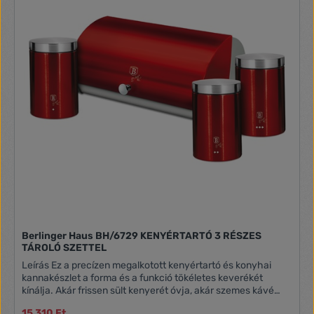
Berlinger Haus BH/6729 KENYÉRTARTÓ 3 RÉSZES
TÁROLÓ SZETTEL
Leírás Ez a precízen megalkotott kenyértartó és konyhai
kannakészlet a forma és a funkció tökéletes keverékét
kínálja. Akár frissen sült kenyerét óvja, akár szemes kávé
frissességét megőrzi, ez a készlet a minőség és a stílus
15 310 Ft