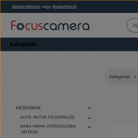
Bejelentkezés
vagy
Regisztráció
ás a fő tartalomra
Ugrás a kereséshez
Ugrás a fő navigációhoz
Kategóriák
Kategóriák
KATEGÓRIÁK
AUTÓ, MOTOR FELSZERELÉS
BABA-MAMA, GYEREKSZOBA,
JÁTÉKOK