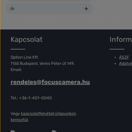
Ár
Kapcsolat
Inform
Option Line Kft.
ÁSZF
1165 Budapest, Veres Péter út 149.
Adatvé
Email:
rendeles@focuscamera.hu
Tel.: +36-1-401-0040
Vagy
kapcsolatfelvételi űrlapunkon
keresztül
.