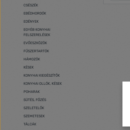
A tartós any
CSÉSZÉK
maximális tö
típusú élelm
EBÉDHORDÓK
csökkentik az
EDÉNYEK
idő meghosszabb
ÉTELFRISSSÉG mondjon búcsút a
EGYÉB KONYHAI
ételeknek PÉNZT ÉS IDŐT megtakarítás
FELSZERELÉSEK
ideális nagy
EVŐESZKÖZÖK
tárolására UNIVERZÁLIS FELHASZNÁLÁS
tökéletes az
FŰSZERTARTÓK
fagyasztására v
HÁMOZÓK
BPA-mentes 
Csomagban lévő men
KÉSEK
15 x 600 [cm] Vastags
KONYHAI KIEGÉSZÍTŐK
dombornyomott 
vákuumlezár
KONYHAI OLLÓK, KÉSEK
egészséges 
Élelmiszerekk
POHARAK
Vákuumos zsá
SÜTÉS, FŐZÉS
kompatibilis
vákuumtömít
SZELETELŐK
SZEMETESEK
TÁLCÁK