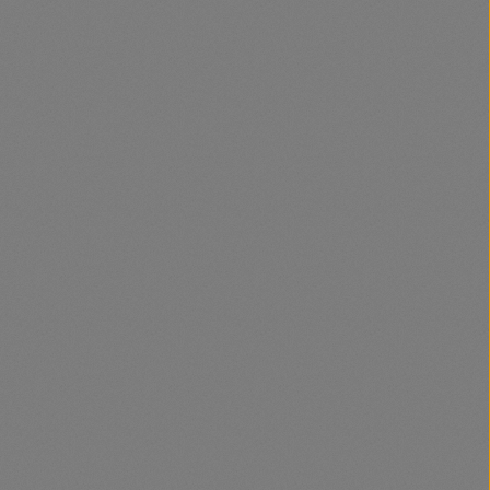
et, vagy használja a gombokat a mennyi