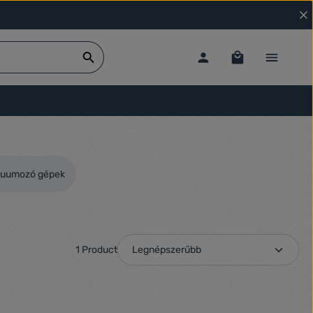
kuumozó gépek
1 Product