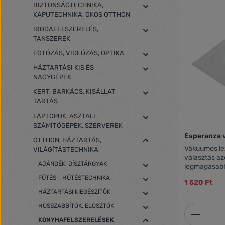
BIZTONSÁGTECHNIKA,
KAPUTECHNIKA, OKOS OTTHON
IRODAFELSZERELÉS,
TANSZEREK
FOTÓZÁS, VIDEÓZÁS, OPTIKA
HÁZTARTÁSI KIS ÉS
NAGYGÉPEK
KERT, BARKÁCS, KISÁLLAT
TARTÁS
LAPTOPOK, ASZTALI
SZÁMÍTÓGÉPEK, SZERVEREK
Esperanza 
OTTHON, HÁZTARTÁS,
Vákuumos lezáró
VILÁGÍTÁSTECHNIKA
választás az
AJÁNDÉK, DÍSZTÁRGYAK
legmagasabb
törődnek a tá
FŰTÉS-, HŰTÉSTECHNIKA
1 520 Ft
Az eltarthat
HÁZTARTÁSI KIEGÉSZÍTŐK
meghosszabbí
feltételeket 
HOSSZABBÍTÓK, ELOSZTÓK
Termék
dombornyomott
KONYHAFELSZERELÉSEK
levegő gyors