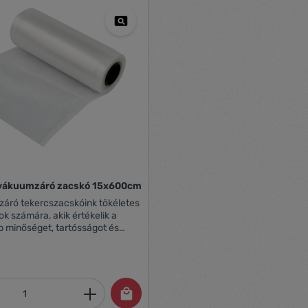
vákuumzáró zacskó 15x600cm
 tekercszacskóink tökéletes
ok számára, akik értékelik a
 minőséget, tartósságot és
rolt élelmiszerek frissességével.
óság ötszörösére való
tásával optimális tárolási
biztosítanak. Az innovatív
mennyiség: Adja meg a kívánt mennyiség
 felületi kialakítás biztosítja a
abb és hatékonyabb elszívását.