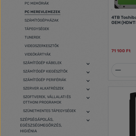
PC MEMÓRIÁK
PC MEREVLEMEZEK
4TB Toshib
SZÁMÍTÓGÉPHÁZAK
OEM (HDWT
TÁPEGYSÉGEK
TUNEREK
VIDEOSZERKESZTŐK
71 100 Ft
VIDEÓKÁRTYÁK
SZÁMÍTÓGÉP KÁBELEK
Termék
SZÁMÍTÓGÉP KIEGÉSZÍTŐK
SZÁMÍTÓGÉP PERIFÉRIÁK
SZERVER ALKATRÉSZEK
SZOFTVEREK, VÁLLALATI ÉS
OTTHONI PROGRAMOK
SZÜNETMENTES TÁPEGYSÉGEK
SZÉPSÉGÁPOLÁS,
EGÉSZSÉGMEGŐRZÉS,
HIGIÉNIA