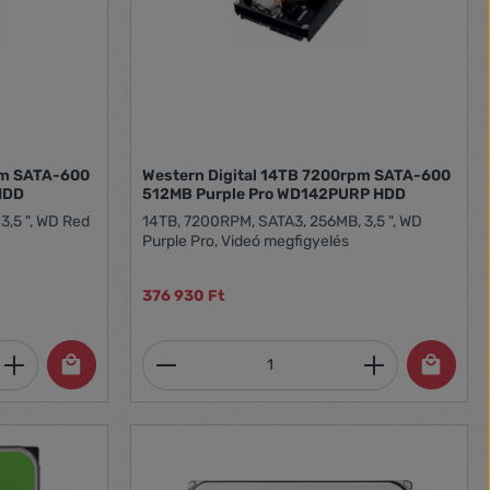
rekhez
minőségi
 szüksége van
le meghajtó
elszerelve,
kockák
pm SATA-600
Western Digital 14TB 7200rpm SATA-600
és-
HDD
512MB Purple Pro WD142PURP HDD
jtók akár 180
3,5 ", WD Red
14TB, 7200RPM, SATA3, 256MB, 3,5 ", WD
endelkeznek –
Purple Pro, Videó megfigyelés
zorosa –,
s
endszerek
376 930 Ft
 mostantól
k
et, vagy használja a gombokat a mennyi
 Adja meg a kívánt mennyiséget, vagy h
Termékmennyiség: Adja meg 
hajtók
 kamerát
ek
masan
sági
 MTBF WD