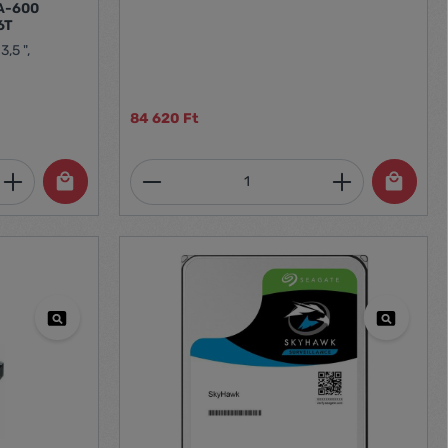
A-600
6T
,5 ",
84 620 Ft
et, vagy használja a gombokat a mennyi
 Adja meg a kívánt mennyiséget, vagy h
Termékmennyiség: Adja meg 