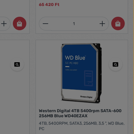
65 420 Ft
et, vagy használja a gombokat a mennyi
 Adja meg a kívánt mennyiséget, vagy h
Termékmennyiség: Adja meg 
Western Digital 4TB 5400rpm SATA-600
256MB Blue WD40EZAX
4TB, 5400RPM, SATA3, 256MB, 3,5 ", WD Blue,
PC