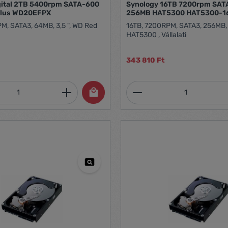
gital 2TB 5400rpm SATA-600
Synology 16TB 7200rpm SAT
Plus WD20EFPX
256MB HAT5300 HAT5300-1
M, SATA3, 64MB, 3,5 ", WD Red
16TB, 7200RPM, SATA3, 256MB, 3
HAT5300 , Vállalati
343 810 Ft
mennyiség: Adja meg a kívánt mennyiség
Termékmennyiség: