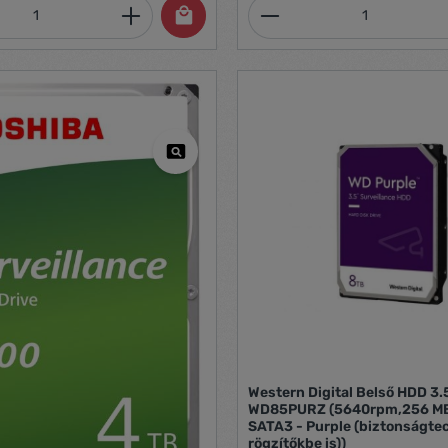
mennyiség: Adja meg a kívánt mennyiség
Termékmennyiség:
Western Digital Belső HDD 3.
WD85PURZ (5640rpm,256 MB 
SATA3 - Purple (biztonságte
rögzítőkbe is))