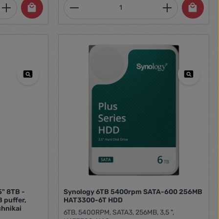
et, vagy használja a gombokat a mennyi
 Adja meg a kívánt mennyiséget, vagy h
Termékmennyiség: Adja meg 
5" 8TB -
Synology 6TB 5400rpm SATA-600 256MB
puffer,
HAT3300-6T HDD
chnikai
6TB, 5400RPM, SATA3, 256MB, 3,5 ",