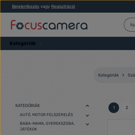
Bejelentkezés
vagy
Regisztráció
ás a fő tartalomra
Ugrás a kereséshez
Ugrás a fő navigációhoz
Kategóriák
Kategóriák
Szá
KATEGÓRIÁK
1
2
Oldal
Olda
AUTÓ, MOTOR FELSZERELÉS
BABA-MAMA, GYEREKSZOBA,
JÁTÉKOK