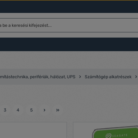
mítástechnika, perifériák, hálózat, UPS
Számítógép alkatrészek
3
4
5
l
Oldal
Oldal
Oldal