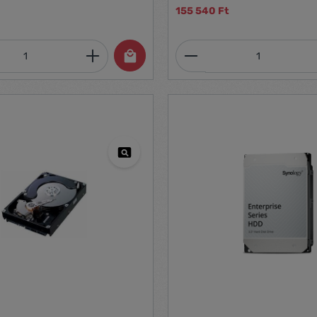
155 540 Ft
mennyiség: Adja meg a kívánt mennyiség
Termékmennyiség: