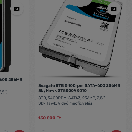
-600 256MB
Seagate 8TB 5400rpm SATA-600 256MB
SkyHawk ST8000VX010
5 ",
8TB, 5400RPM, SATA3, 256MB, 3,5 ",
SkyHawk, Videó megfigyelés
130 800 Ft