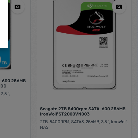
rájában
DVR-ekhez és
integráció A
atibilitást
y gyorsan és
ügyeleti
iparágvezető
iztosan
 DVR vagy
A-600 256MB
HDD
,5 ",
Seagate 2TB 5400rpm SATA-600 256MB
IronWolf ST2000VN003
2TB, 5400RPM, SATA3, 256MB, 3,5 ", IronWolf,
NAS