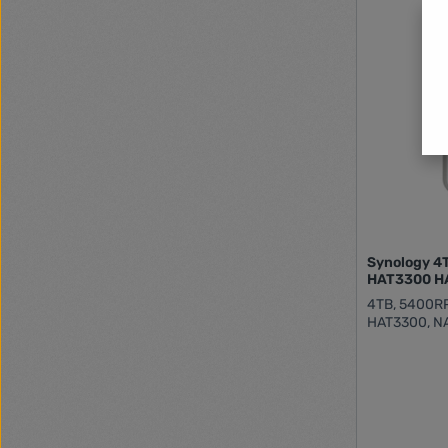
Synology 
HAT3300 H
4TB, 5400RPM
HAT3300, N