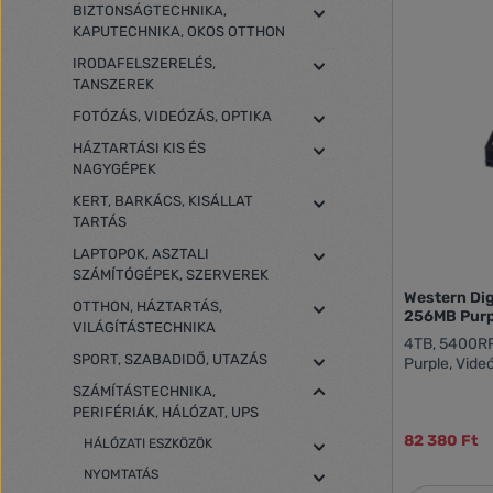
BIZTONSÁGTECHNIKA,
KAPUTECHNIKA, OKOS OTTHON
IRODAFELSZERELÉS,
TANSZEREK
FOTÓZÁS, VIDEÓZÁS, OPTIKA
HÁZTARTÁSI KIS ÉS
NAGYGÉPEK
KERT, BARKÁCS, KISÁLLAT
TARTÁS
LAPTOPOK, ASZTALI
SZÁMÍTÓGÉPEK, SZERVEREK
Western Di
OTTHON, HÁZTARTÁS,
256MB Pur
VILÁGÍTÁSTECHNIKA
4TB, 5400RP
SPORT, SZABADIDŐ, UTAZÁS
Purple, Vide
SZÁMÍTÁSTECHNIKA,
PERIFÉRIÁK, HÁLÓZAT, UPS
82 380 Ft
HÁLÓZATI ESZKÖZÖK
NYOMTATÁS