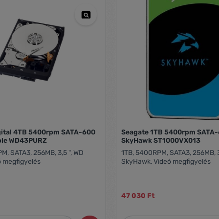
gital 4TB 5400rpm SATA-600
Seagate 1TB 5400rpm SATA
ple WD43PURZ
SkyHawk ST1000VX013
M, SATA3, 256MB, 3,5 ", WD
1TB, 5400RPM, SATA3, 256MB, 3,
ó megfigyelés
SkyHawk, Videó megfigyelés
47 030 Ft