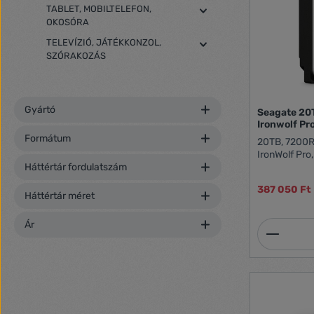
TABLET, MOBILTELEFON,
OKOSÓRA
TELEVÍZIÓ, JÁTÉKKONZOL,
SZÓRAKOZÁS
Gyártó
Seagate 2
Ironwolf P
Formátum
20TB, 7200RP
IronWolf Pro
Háttértár fordulatszám
387 050 Ft
Háttértár méret
Ár
Termék