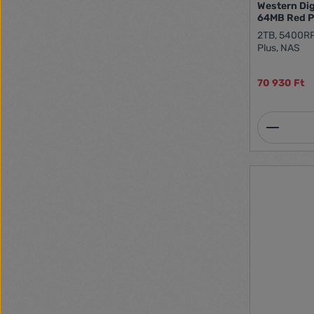
Western Di
64MB Red 
2TB, 5400RP
Plus, NAS
70 930 Ft
Termék