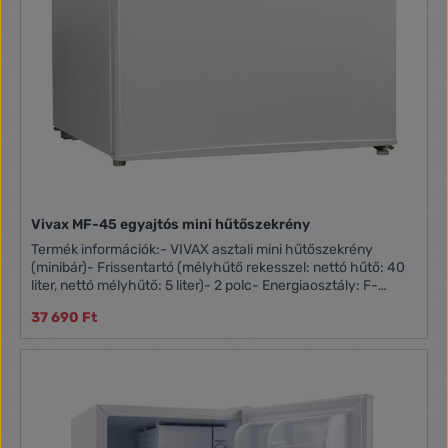
Vivax MF-45 egyajtós mini hűtőszekrény
Termék információk:- VIVAX asztali mini hűtőszekrény
(minibár)- Frissentartó (mélyhűtő rekesszel: nettó hűtő: 40
liter, nettó mélyhűtő: 5 liter)- 2 polc- Energiaosztály: F-
Fehér szín
37 690 Ft