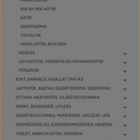
PÁRAELSZÍVÓK
SIDE BY SIDE HŰTŐK
SÜTŐK
SZÁRÍTÓGÉPEK
TŰZHELYEK
VÍZMELEGÍTŐK, BOJLEREK
KÁVÉZÁS
LÉGTISZTÍTÓK, PÁRÁSÍTÓK ÉS PÁRAMENTESÍTŐK
PORSZÍVÓK
KERT, BARKÁCS, KISÁLLAT TARTÁS
LAPTOPOK, ASZTALI SZÁMÍTÓGÉPEK, SZERVEREK
OTTHON, HÁZTARTÁS, VILÁGÍTÁSTECHNIKA
SPORT, SZABADIDŐ, UTAZÁS
SZÁMÍTÁSTECHNIKA, PERIFÉRIÁK, HÁLÓZAT, UPS
SZÉPSÉGÁPOLÁS, EGÉSZSÉGMEGŐRZÉS, HIGIÉNIA
TABLET, MOBILTELEFON, OKOSÓRA