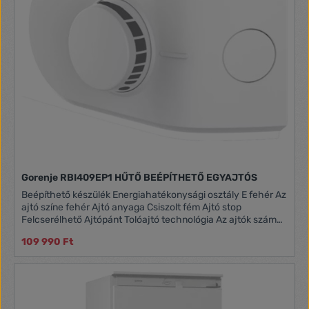
Gorenje RBI409EP1 HŰTŐ BEÉPÍTHETŐ EGYAJTÓS
Beépíthető készülék Energiahatékonysági osztály E fehér Az
ajtó színe fehér Ajtó anyaga Csiszolt fém Ajtó stop
Felcserélhető Ajtópánt Tolóajtó technológia Az ajtók száma
1 4 csillagos Klíma osztály Normál 118 literes Hűtőrész: 104
109 990 Ft
liter A fagyasztórekesz teljes térfogata 14 liter Tárolási idő
üzemzavar esetén 6,5 óra Éves energiafogyasztás 141,99
kWh A hűtőtér leolvasztási eljárása Manuálisan Palacktartó a
belső ajtóban Palacktartó Polcok a belső ajtóban 1 felső
ajtópolc LED szalag az oldalán Üvegpolcok, állítható
magasságú 2 darab. Üvegpolcok 3 db.