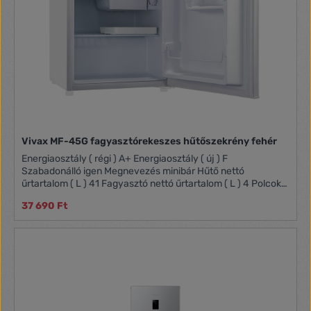
Vivax MF-45G fagyasztórekeszes hűtőszekrény fehér
Energiaosztály ( régi ) A+ Energiaosztály ( új ) F
Szabadonálló igen Megnevezés minibár Hűtő nettó
űrtartalom ( L ) 41 Fagyasztó nettó űrtartalom ( L ) 4 Polcok
száma a hűtőtérben ( db ) 1 Szín fehér Kompresszorok
37 690 Ft
száma ( db ) 1 Felcserélhető ajtónyitás igen
Energiafogyasztás ( kWh / 24 óra ) 0,29 Garancia ( hónap )
24 Termék méretei mag x szél x mély ( cm ) 49,2 x 47,2 x 45
Termék súlya ( kg ) 17