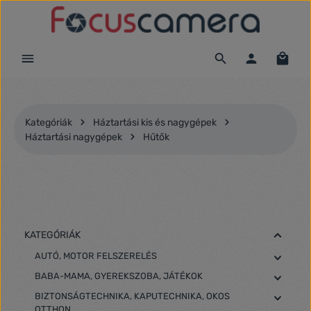
Ugrás a fő tartalomra
Kategóriák
Háztartási kis és nagygépek
Háztartási nagygépek
Hűtők
KATEGÓRIÁK
AUTÓ, MOTOR FELSZERELÉS
BABA-MAMA, GYEREKSZOBA, JÁTÉKOK
BIZTONSÁGTECHNIKA, KAPUTECHNIKA, OKOS
OTTHON