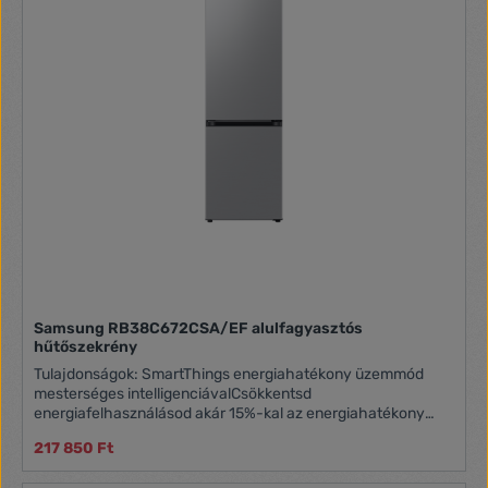
Samsung RB38C672CSA/EF alulfagyasztós
hűtőszekrény
Tulajdonságok: SmartThings energiahatékony üzemmód
mesterséges intelligenciávalCsökkentsd
energiafelhasználásod akár 15%-kal az energiahatékony
üzemmóddal. Ha az Egyéni módot választod, amennyiben a
217 850 Ft
becsült villanyszámlád meghaladja az előre beállított célt, a
hűtő automatikusan bekapcsolja az energiahatékony