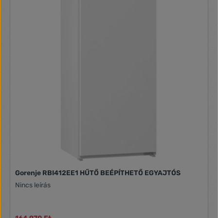
Tojástálca/jégkockatálca 1/6 fagyasztó rekesz
Jégkockatartó 1 klasszikus jégkocka tálca Műszaki
adatok/méretek Max. zajszint 39 dB(A) Kompresszorok
száma 1 kompresszor Hűtőközeg R600A Független
hűtőrendszerek száma 1 Szélesség 540 mm Magasság 880
mm mélység 540 mm Beépítési résméret szélessége max.
570 mm Beépítési résméret szélessége min. 560 mm A
beépítési résméret magassága max. 880 mm A beépítési
résméret magassága min. 876 mm Beépítési résméret
mélysége min. 560 mm Bruttó súly 31 kg Nettó tömeg 29 kg
A csomagolt termék szélessége 560 mm A csomagolt
termék magassága 940 mm A csomagolt termék mélysége
570 mm Feszültség 220-240V frekvencia 50 Hz
Csatlakozási érték 70W
Gorenje RBI412EE1 HŰTŐ BEÉPÍTHETŐ EGYAJTÓS
Nincs leírás