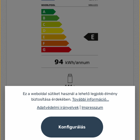
Ez a weboldal sütiket használ a lehető legjobb élmény
biztosítása érdekében.
További információ...
Adatvédelmi irányelvek
|
Impresszum
Whirlpool WBUL021 HŰTŐ BEÉPÍTHETŐ EGYAJTÓS
Kiemelt tulajdonságok Palackpolc Biztonságos tárolás. Ez a
Konfigurálás
Whirlpool hűtőszekrény tökéletes tárolást biztosít a palackok
számára, mert külön palackpolccal rendelkezik. Space