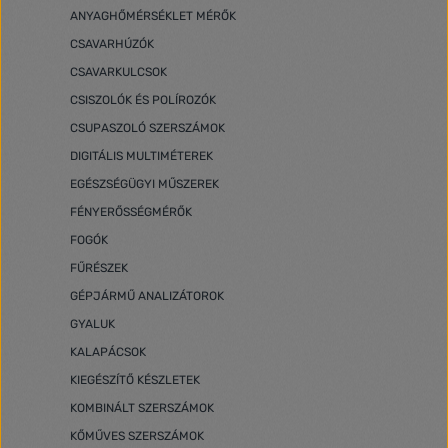
ANYAGHŐMÉRSÉKLET MÉRŐK
CSAVARHÚZÓK
CSAVARKULCSOK
CSISZOLÓK ÉS POLÍROZÓK
CSUPASZOLÓ SZERSZÁMOK
DIGITÁLIS MULTIMÉTEREK
EGÉSZSÉGÜGYI MŰSZEREK
FÉNYERŐSSÉGMÉRŐK
FOGÓK
FŰRÉSZEK
GÉPJÁRMŰ ANALIZÁTOROK
GYALUK
KALAPÁCSOK
KIEGÉSZÍTŐ KÉSZLETEK
KOMBINÁLT SZERSZÁMOK
KŐMŰVES SZERSZÁMOK