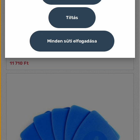
Négyszög - 1, 2 Gamebit - 3,8, 4,5 mm Feszítőfejes - 6, 8
Háromszög - 2, 3 mm Kereszthornyú fej iPhone számára
Ovális fej Mágneses szár SIM-kártya eltávolító 1/4"- 4 mm-
Tiltás
es tokmány
Sprotek javítókészlet elektronikus eszközökhöz, 54db-
od (STE-3035)
Minden süti elfogadása
Tulajdonságok: 54 darab különböző bitfej Mágneses
aluminium fogantyú gumibevonattal Flexibilis tengely toldó
11 710 Ft