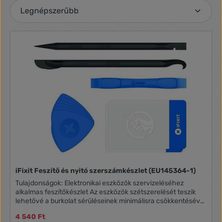
iFixit Feszítő és nyitó szerszámkészlet (EU145364-1)
Tulajdonságok: Elektronikai eszközök szervizeléséhez
alkalmas feszítőkészlet Az eszközök szétszerelését teszik
lehetővé a burkolat sérüléseinek minimálisra csökkentésével
Flexibilis, mégis tartós műanyag konstrukció
4 540 Ft