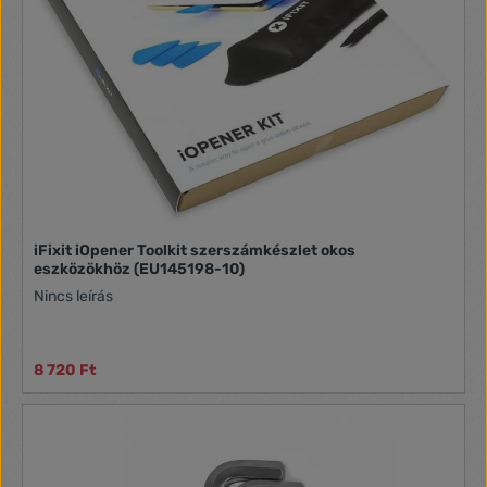
iFixit iOpener Toolkit szerszámkészlet okos
eszközökhöz (EU145198-10)
Nincs leírás
8 720 Ft