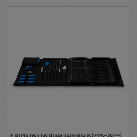
iFixit Pro Tech Toolkit szerszámkészlet (IF145-307-4)