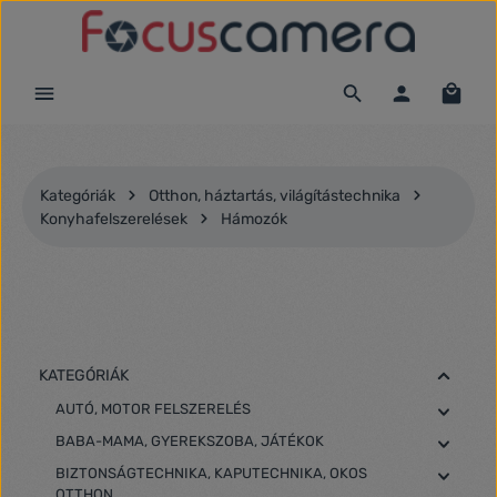
Ugrás a fő tartalomra
Kategóriák
Otthon, háztartás, világítástechnika
Konyhafelszerelések
Hámozók
KATEGÓRIÁK
AUTÓ, MOTOR FELSZERELÉS
BABA-MAMA, GYEREKSZOBA, JÁTÉKOK
BIZTONSÁGTECHNIKA, KAPUTECHNIKA, OKOS
OTTHON