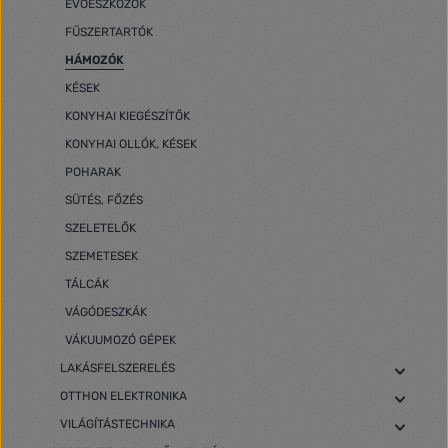
EVŐESZKÖZÖK
FŰSZERTARTÓK
HÁMOZÓK
KÉSEK
KONYHAI KIEGÉSZÍTŐK
KONYHAI OLLÓK, KÉSEK
POHARAK
SÜTÉS, FŐZÉS
SZELETELŐK
SZEMETESEK
TÁLCÁK
VÁGÓDESZKÁK
VÁKUUMOZÓ GÉPEK
LAKÁSFELSZERELÉS
OTTHON ELEKTRONIKA
VILÁGÍTÁSTECHNIKA