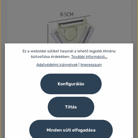
Ez a weboldal sütiket használ a lehető legjobb élmény
biztosítása érdekében.
További információ...
Adatvédelmi irányelvek
|
Impresszum
Konfigurálás
Tiltás
TOO KT-521 3in1 hámozó
Minden süti elfogadása
Nincs leírás