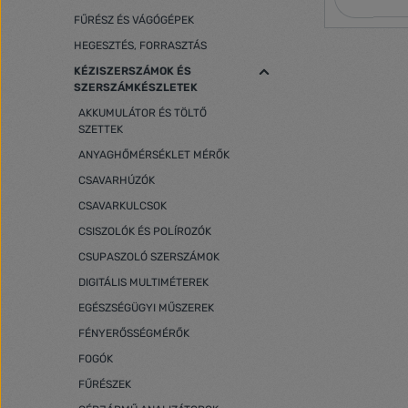
when the bat
FŰRÉSZ ÉS VÁGÓGÉPEK
LCD display 
important in
HEGESZTÉS, FORRASZTÁS
operation. Efficient operation The
KÉZISZERSZÁMOK ÉS
anemometer h
SZERSZÁMKÉSZLETEK
blades and a
short respon
AKKUMULÁTOR ÉS TÖLTŐ
without inter
SZETTEK
assured of 
You will use
ANYAGHŐMÉRSÉKLET MÉRŐK
speed outdoo
CSAVARHÚZÓK
inspecting t
more, 3 AAA 
CSAVARKULCSOK
responsible fo
CSISZOLÓK ÉS POLÍROZÓK
operation - 
simple and 
CSUPASZOLÓ SZERSZÁMOK
equipped wit
DIGITÁLIS MULTIMÉTEREK
select the m
operation of
EGÉSZSÉGÜGYI MŰSZEREK
can choose f
FÉNYERŐSSÉGMÉRŐK
even knots.
change °C/°F
FOGÓK
information i
lightweight 
FŰRÉSZEK
store it. Included digital anemometer AAA