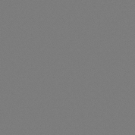
cable 0-99%,
V batteries
7x60x33mm