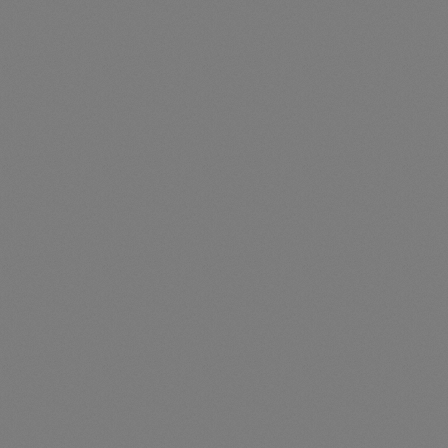
60°C (-58°F-140°F), 0.1, ±1.5°C Air humidity,
resolution, accuracy Not appli
0.1, ±4°C USB No Yes Air duct area settings
Yes Yes Data hold Yes Yes MAX/MIN/AVG
Yes Yes Auto power off Yes Yes Low battery
indication Yes Yes Power supply 3x AAA 1.5V
batteries (included) 3x AAA 1.5
(included) Weight About 180g About 180g
Dimensions 197x60x33mm 19