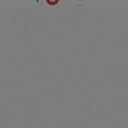
tery level is low. Meanwhile, the
of various parameters This mult
will provide you with the most
anemometer accurately measur
formation about the device's
velocity and volume, as well as
area. It is distinguished by its h
as a windmill consisting of 8
It also allows you to make aver
 sensor, which is responsible for
measurements. You can access
se time and efficient operation
functions and settings by press
ference. As a result, you are
buttons. Selectable unit Habotest meets the
accurate measurement results.
needs of users around the world
 the product to measure wind
to change the unit of measurem
rs, in the laboratory, or when
you to tailor the performance o
he ventilation system. What's
to your needs and habits. Optio
batteries (included) are
m/s, km/h, miles/h, ft/s, and e
r powering the HT605. Simple
Practical, portable, convenient 
handy design Using the HT605 is
Anemometer is equipped with a 
convenient. The anemometer is
HD display. It provides conveni
h buttons, with which you can
the most important information 
easurement unit and adjust the
operation of the device. Thanks
 the device to your needs. You
quickly check not only the me
rom: m/s, km/h, mil/h, ft/s and
results, but also, for example, b
 You can also use MAX/MIN and
HT625A is also lightweight and 
. The LCD screen displays key
Using it is extremely comfortable
n HD quality, and thanks to its
perfectly in your hand and doe
and handy design, you can easily
any discomfort. Transporting it i
problem either - you can easily fi