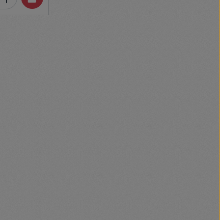
ifunctional
es air flow
 air channel
igh sensitivity.
age
 the various
ing certain
. The ability
ent will allow
f the device
ns include
ven knots.
to use
clear, color
ent access to
related to the
 to it you can
asurement
attery status.
portable.
. It fits
s not cause
s not a
t it into a