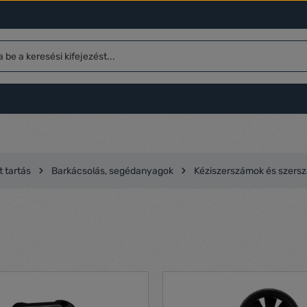
t tartás
Barkácsolás, segédanyagok
Kéziszerszámok és szers