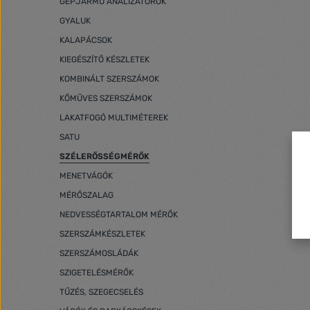
GÉPJÁRMŰ ANALIZÁTOROK
battery x3 instru
Habotest Model HT605 Air velocity
GYALUK
measurement ra
KALAPÁCSOK
m/s; ±(2.0%
±(2.0%+1,8 k
KIEGÉSZÍTŐ KÉSZLETEK
±(2.0%+1,6 f
KOMBINÁLT SZERSZÁMOK
±(2.0%+10 ft
±(2.0%+1,0 k
KŐMŰVES SZERSZÁMOK
±(2.0%+1,1 mil/h) Temperatur
LAKATFOGÓ MULTIMÉTEREK
-20°C - 60°C (
storage Yes Backlighting Yes MAX/MIN Yes
SATU
Automatic shutdo
indicator Yes Power supply 3x AAA 1.
SZÉLERŐSSÉGMÉRŐK
MENETVÁGÓK
MÉRŐSZALAG
NEDVESSÉGTARTALOM MÉRŐK
SZERSZÁMKÉSZLETEK
SZERSZÁMOSLÁDÁK
SZIGETELÉSMÉRŐK
TŰZÉS, SZEGECSELÉS