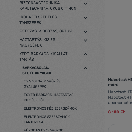
BIZTONSÁGTECHNIKA,
KAPUTECHNIKA, OKOS OTTHON
IRODAFELSZERELÉS,
TANSZEREK
FOTÓZÁS, VIDEÓZÁS, OPTIKA
HÁZTARTÁSI KIS ÉS
NAGYGÉPEK
KERT, BARKÁCS, KISÁLLAT
TARTÁS
BARKÁCSOLÁS,
SEGÉDANYAGOK
Habotest HT
CSISZOLÓ-, MARÓ- ÉS
mérő
GYALUGÉPEK
Habotest HT
EGYÉB BARKÁCS, HÁZTARTÁS
Habotest HT60
KIEGÉSZÍTŐK
anemometer 
wind speed,
ELEKTROMOS KÉZISZERSZÁMOK
8 180 Ft
volume. It i
ELEKTROMOS SZERSZÁMOK
windmill and
TARTOZÉKAI
measurement 
Termék
batteries (in
FÚRÓK ÉS CSAVAROZÓK