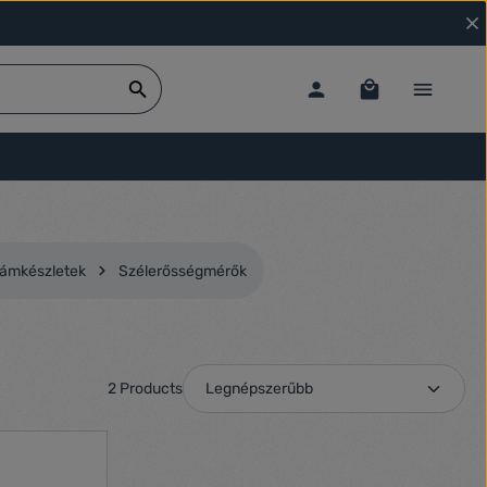
zámkészletek
Szélerősségmérők
2 Products