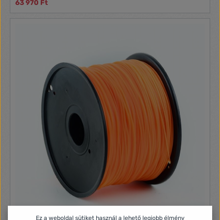
63 970 Ft
PC, PLA-CF, PA-CF, PET-CF, PET-CF Fájlformátum
nyomtatáshoz: STL, OBJ, AMF Interfész nyelvek: Angol,
spanyol, német, francia, orosz, orosz, portugál, olasz, török,
japán, kínai, japán, kínai
Ez a weboldal sütiket használ a lehető legjobb élmény