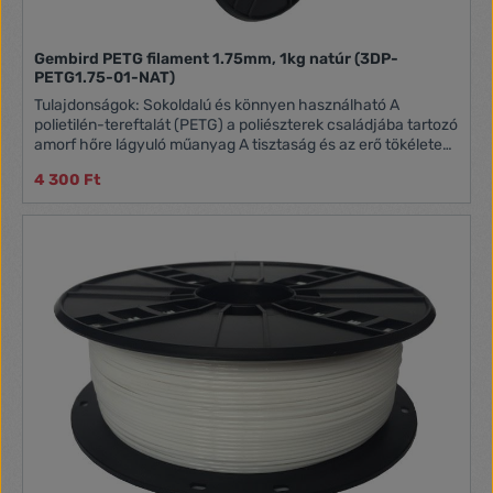
Gembird PETG filament 1.75mm, 1kg natúr (3DP-
PETG1.75-01-NAT)
Tulajdonságok: Sokoldalú és könnyen használható A
polietilén-tereftalát (PETG) a poliészterek családjába tartozó
amorf hőre lágyuló műanyag A tisztaság és az erő tökéletes
kombinációja. A PETG tisztasága megközelíti az akrilét, és az
4 300 Ft
ütésállóság közel áll a polikarbonáthoz Könnyen
nyomtatható különféle 3D nyomtatókkal Sűrűség 240°C-on:
1,27 g/cm3 Olvadáspont: 220-260 °C Átmérő: 1,75 ± 0,05 mm
Orsó méretei: 200 mm átmérő x 67 mm magasság x 53 mm
központi furat