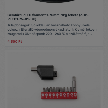
Gembird PETG filament 1.75mm, 1kg fekete (3DP-
PETG1.75-01-BK)
Tulajdonságok: Sokoldalúan használható Könnyű vele
dolgozni Ellenálló végeredményt kaphatunk Kis mértékben
zsugorodik Olvadáspont: 220 - 260 °C A szál átmérője:
1.75mm Nettó tömege: 1 kg
4 300 Ft