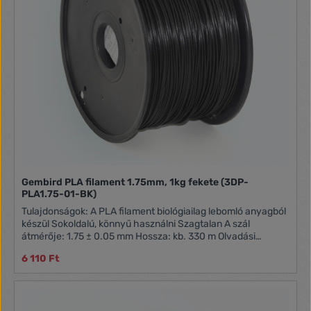
Gembird PLA filament 1.75mm, 1kg fekete (3DP-
PLA1.75-01-BK)
Tulajdonságok: A PLA filament biológiailag lebomló anyagból
készül Sokoldalú, könnyű használni Szagtalan A szál
átmérője: 1.75 ± 0.05 mm Hossza: kb. 330 m Olvadási
hőmérséklet: 190 - 220 °C
6 110 Ft