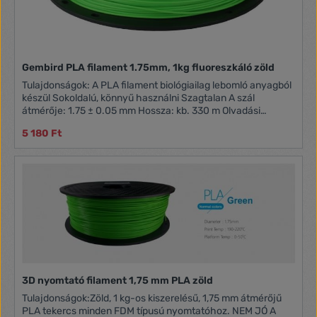
Gembird PLA filament 1.75mm, 1kg fluoreszkáló zöld
Tulajdonságok: A PLA filament biológiailag lebomló anyagból
készül Sokoldalú, könnyű használni Szagtalan A szál
átmérője: 1.75 ± 0.05 mm Hossza: kb. 330 m Olvadási
hőmérséklet: 190 - 220 °C
5 180 Ft
3D nyomtató filament 1,75 mm PLA zöld
Tulajdonságok:Zöld, 1 kg-os kiszerelésű, 1,75 mm átmérőjű
PLA tekercs minden FDM típusú nyomtatóhoz. NEM JÓ A