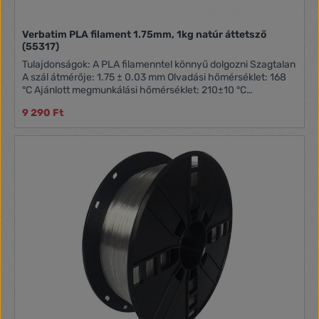
Verbatim PLA filament 1.75mm, 1kg natúr áttetsző
(55317)
Tulajdonságok: A PLA filamenntel könnyű dolgozni Szagtalan
A szál átmérője: 1.75 ± 0.03 mm Olvadási hőmérséklet: 168
°C Ajánlott megmunkálási hőmérséklet: 210±10 °C
Tárgyasztal hőmérséklete: 60 °C Tömege: 1.00 kg Filament
9 290 Ft
hossza: 335 m