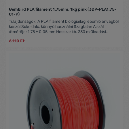
Gembird PLA filament 1.75mm, 1kg pink (3DP-PLA1.75-
01-P)
Tulajdonságok: A PLA filament biológiailag lebomló anyagból
készül Sokoldalú, könnyű használni Szagtalan A szál
átmérője: 1.75 ± 0.05 mm Hossza: kb. 330 m Olvadási
hőmérséklet: 190 - 220 °C
6 110 Ft