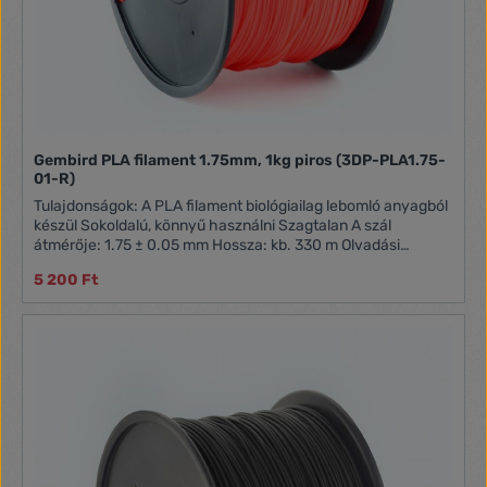
Gembird PLA filament 1.75mm, 1kg piros (3DP-PLA1.75-
01-R)
Tulajdonságok: A PLA filament biológiailag lebomló anyagból
készül Sokoldalú, könnyű használni Szagtalan A szál
átmérője: 1.75 ± 0.05 mm Hossza: kb. 330 m Olvadási
hőmérséklet: 190 - 220 °C
5 200 Ft