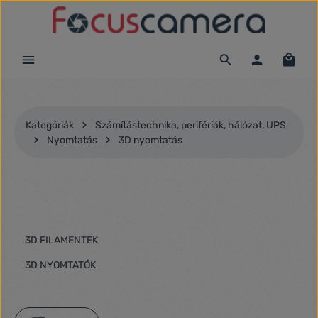
Ugrás a fő tartalomra
Kategóriák
Számítástechnika, perifériák, hálózat, UPS
Nyomtatás
3D nyomtatás
3D FILAMENTEK
3D NYOMTATÓK