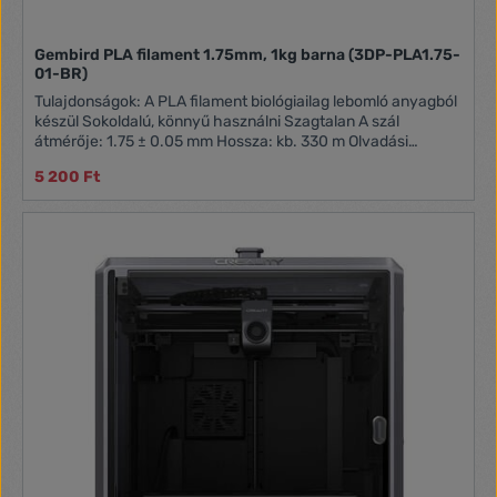
Gembird PLA filament 1.75mm, 1kg barna (3DP-PLA1.75-
01-BR)
Tulajdonságok: A PLA filament biológiailag lebomló anyagból
készül Sokoldalú, könnyű használni Szagtalan A szál
átmérője: 1.75 ± 0.05 mm Hossza: kb. 330 m Olvadási
hőmérséklet: 190 - 220 °C
5 200 Ft