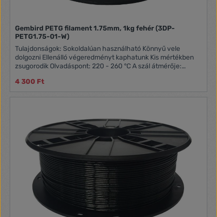
Gembird PETG filament 1.75mm, 1kg fehér (3DP-
PETG1.75-01-W)
Tulajdonságok: Sokoldalúan használható Könnyű vele
dolgozni Ellenálló végeredményt kaphatunk Kis mértékben
zsugorodik Olvadáspont: 220 - 260 °C A szál átmérője:
1.75mm Nettó tömege: 1 kg
4 300 Ft