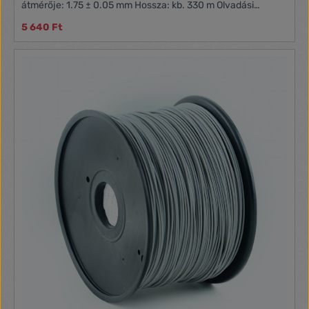
átmérője: 1.75 ± 0.05 mm Hossza: kb. 330 m Olvadási
hőmérséklet: 190 - 220 °C
5 640 Ft