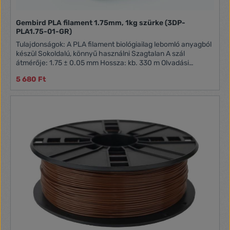
Gembird PLA filament 1.75mm, 1kg szürke (3DP-
PLA1.75-01-GR)
Tulajdonságok: A PLA filament biológiailag lebomló anyagból
készül Sokoldalú, könnyű használni Szagtalan A szál
átmérője: 1.75 ± 0.05 mm Hossza: kb. 330 m Olvadási
hőmérséklet: 190 - 220 °C
5 680 Ft