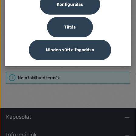
SZÁMÍTÁSTECHNIKA, PERIFÉRIÁK, HÁLÓZAT, UPS
Konfigurálás
SZÉPSÉGÁPOLÁS, EGÉSZSÉGMEGŐRZÉS, HIGIÉNIA
TABLET, MOBILTELEFON, OKOSÓRA
Tiltás
TELEVÍZIÓ, JÁTÉKKONZOL, SZÓRAKOZÁS
Minden süti elfogadása
Szűrő
Nem található termék.
Kapcsolat
Információk