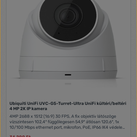
Ubiquiti UniFi UVC-G5-Turret-Ultra UniFi kültéri/beltéri
4 MP 2K IP kamera
4MP 2688 x 1512 (16:9) 30 FPS, A fix objektív látószöge
vízszintesen 102,4° függőlegesen 54,9° átlósan 120,6°, 1x
10/100 Mbps ethernet port, mikrofon, PoE, IP66 IK4 védelem,
30m IR éjszakai látás, AI eseményészlelés, Alumínium