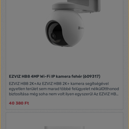
EZVIZ HB8 4MP Wi-Fi IP kamera fehér (609317)
EZVIZ HB8 2K+Az EZVIZ HB8 2K+ kamera segítségével
egyetlen terület sem marad többé felügyelet nélkülOtthonod
biztosítása még soha nem volt ilyen egyszerű! Az EZVIZ HB8
2K+ az első olyan kültéri Wi-Fi kamera, amely elemmel
40 380 Ft
működik, és amely pásztázó és dönthető funkcióval
rendelkezik. A megfigyelt terület minden sarkát hihetetlenül
éles, 2K+ felbontásban rögzíti. Az akkumulátor akár 210
napig is kitart, és az opcionális EZVIZ napelemet is
hozzáadhatod, így semmi miatt nem kell aggódnod. 2K+