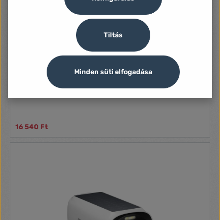
Tiltás
EZVIZ H3C 2K+felbontás kültéri kamera, színes éjszakai
Minden süti elfogadása
látás integetőkéz felimerés, testreszabható észlelési
zóna, 512GB
H3c 2K+ Wi-Fi Smart Home Camera
16 540 Ft