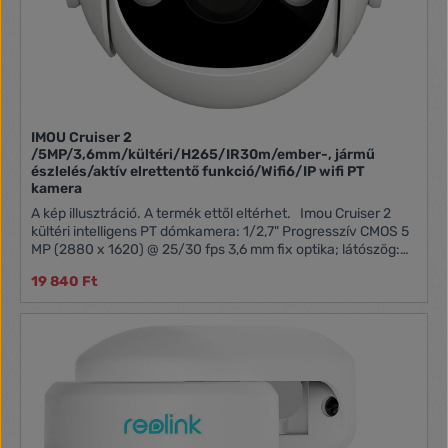
IMOU Cruiser 2
/5MP/3,6mm/kültéri/H265/IR30m/ember-, jármű
észlelés/aktív elrettentő funkció/Wifi6/IP wifi PT
kamera
A kép illusztráció. A termék ettől eltérhet. Imou Cruiser 2
kültéri intelligens PT dómkamera: 1/2,7" Progresszív CMOS 5
MP (2880 x 1620) @ 25/30 fps 3,6 mm fix optika; látószög:
85° IR távolság 30m H.265/H.264 tömörítés Kétirányú hang
19 840 Ft
110 dB beépített sziréna 8x digitális zoom 1x 100Mbps
Ethernet port Wifi: IEEE802.11b/g/n ONVIF Android és iOS
kompatibilis microSD kártya foglalat: 256GB intelligens
érzékelés: mozgás érzékelés emberi alak és jármű észlelés
abnormális hang észlelés Tápellátás: DC12V1A Max.
fogyasztás: 12W Működési hőmérséklet: -30°C - +60°C
Méret: 110,4 x 128,8 x 132,7 mm Súly: 370g IP66 védelem