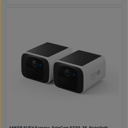
ANKER EUFY Kamera, SoloCam S220, 2K, Beépített