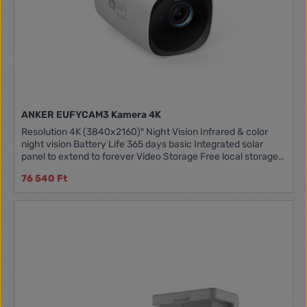
ANKER EUFYCAM3 Kamera 4K
Resolution 4K (3840x2160)° Night Vision Infrared & color
night vision Battery Life 365 days basic Integrated solar
panel to extend to forever Video Storage Free local storage:
build-in 16GB for 3 months usage Support HDD/SSD storage
76 540 Ft
expansion, up to 16TB Smart AI Human recognition (Self
learning algorithm) Vehicle detection Pet detection Audio
Two way audio Spotlight Built-in, motion-activated Siren
100dB Weatherproof IP67 Voice Assistant Alexa, Google
Voice Assistant Note: Add-on Camera requires HomeBase 3
to operate.