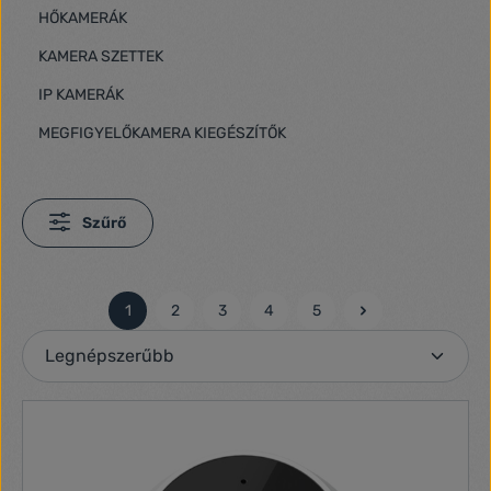
HŐKAMERÁK
KAMERA SZETTEK
IP KAMERÁK
MEGFIGYELŐKAMERA KIEGÉSZÍTŐK
Szűrő
1
2
3
4
5
Oldal
Oldal
Oldal
Oldal
Oldal