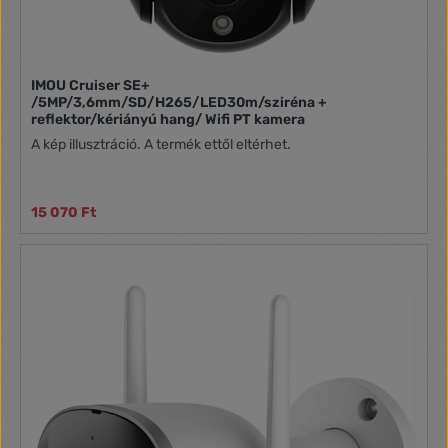
IMOU Cruiser SE+
/5MP/3,6mm/SD/H265/LED30m/sziréna +
reflektor/kériányú hang/ Wifi PT kamera
A kép illusztráció. A termék ettől eltérhet.
15 070 Ft