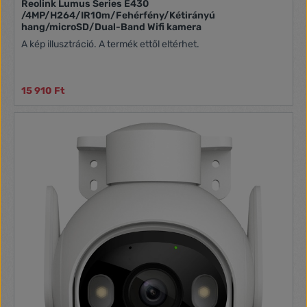
Reolink Lumus Series E430
/4MP/H264/IR10m/Fehérfény/Kétirányú
hang/microSD/Dual-Band Wifi kamera
A kép illusztráció. A termék ettől eltérhet.
15 910 Ft