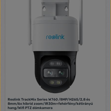
Reolink TrackMix Series W760 /8MP/H265/2,8 és
8mm/6x hibrid zoom/IR30m+fehérfény/kétirányú
hang/Wifi PTZ dómkamera