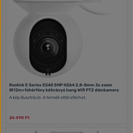
Reolink E Series E540 5MP H264 2,8-8mm 3x zoom
IR12m+fehérfény kétirányú hang Wifi PTZ dómkamera
A kép illusztráció. A termék ettől eltérhet.
26 490 Ft