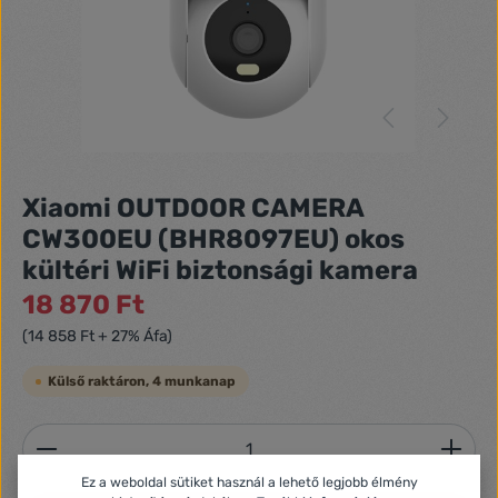
Xiaomi OUTDOOR CAMERA
CW300EU (BHR8097EU) okos
kültéri WiFi biztonsági kamera
18 870 Ft
(14 858 Ft + 27% Áfa)
Külső raktáron, 4 munkanap
Termékmennyiség: Adja meg a kívánt mennyiséget
Ez a weboldal sütiket használ a lehető legjobb élmény