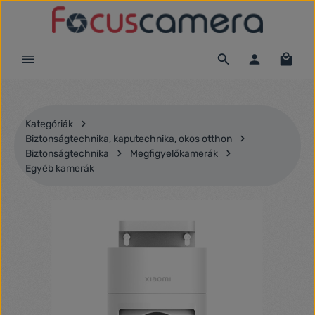
Ugrás a fő tartalomra
Kategóriák
Biztonságtechnika, kaputechnika, okos otthon
Biztonságtechnika
Megfigyelőkamerák
Egyéb kamerák
Képgaléria kihagyása