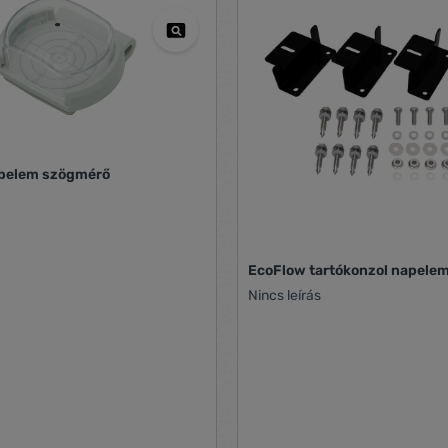
pelem szögmérő
EcoFlow tartókonzol napele
Nincs leírás