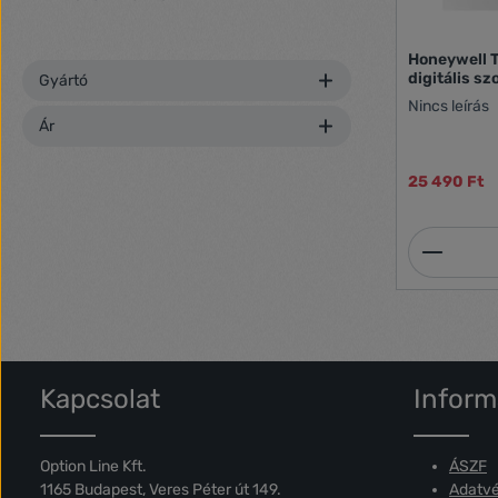
Honeywell T140C110AEU Home T140
digitális s
Gyártó
Nincs leírás
Ár
25 490 Ft
Termék
Kapcsolat
Inform
Option Line Kft.
ÁSZF
1165 Budapest, Veres Péter út 149.
Adatvé