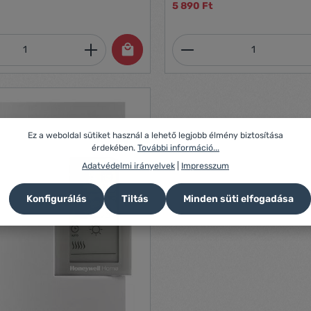
5 890 Ft
mennyiség: Adja meg a kívánt mennyiség
Termékmennyiség:
Ez a weboldal sütiket használ a lehető legjobb élmény biztosítása
érdekében.
További információ...
Adatvédelmi irányelvek
|
Impresszum
Konfigurálás
Tiltás
Minden süti elfogadása