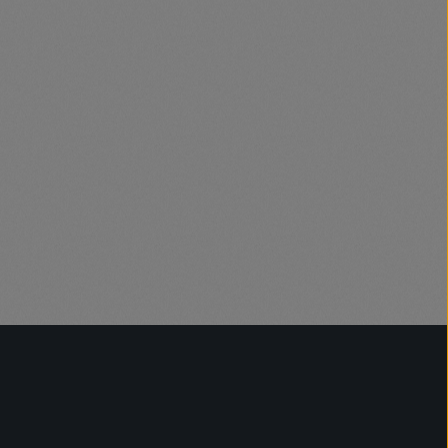
et, vagy használja a gombokat a mennyi