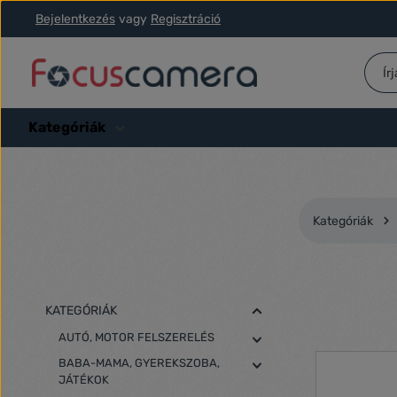
Bejelentkezés
vagy
Regisztráció
ás a fő tartalomra
Ugrás a kereséshez
Ugrás a fő navigációhoz
Kategóriák
Kategóriák
KATEGÓRIÁK
AUTÓ, MOTOR FELSZERELÉS
BABA-MAMA, GYEREKSZOBA,
JÁTÉKOK