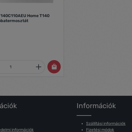
zobatermosztát
mennyiség: Adja meg a kívánt mennyiség
ációk
Információk
Szállítási információk
delmi információk
Fizetési módok