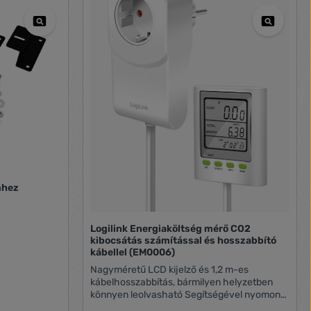
mhez
Logilink Energiaköltség mérő CO2
kibocsátás számítással és hosszabbító
kábellel (EM0006)
Nagyméretű LCD kijelző és 1,2 m-es
kábelhosszabbítás, bármilyen helyzetben
könnyen leolvasható Segítségével nyomon
követheti az időt, a feszültséget, a valós