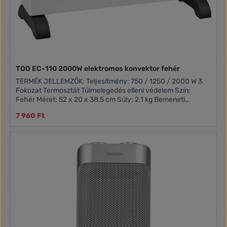
TOO EC-110 2000W elektromos konvektor fehér
TERMÉK JELLEMZŐK: Teljesítmény: 750 / 1250 / 2000 W 3
Fokozat Termosztát Túlmelegedés elleni védelem Szín:
Fehér Méret: 52 x 20 x 38,5 cm Súly: 2.1 kg Bemeneti
feszültség / Frekvencia: ~230V / 50-60Hz Doboz tartalma:
7 960 Ft
TOO EC -110 2000W fehér elektromos konvektor Használati
útmutató