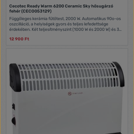
Cecotec Ready Warm 6200 Ceramic Sky hősugárzó
fehér (CECO053129)
Függőleges kerámia fűtőtest, 2000 W. Automatikus 90o-os
oszcilláció, a helyiségek gyors és teljes lefedettsége
érdekében. Két teljesítményszint (1000 W és 2000 W) és 3
üzemmód (eco, turbó és ventilátor) Túlmelegedés és borulás
12 900 Ft
elleni védelem. 20 m2 hatékony fűtésére képes.