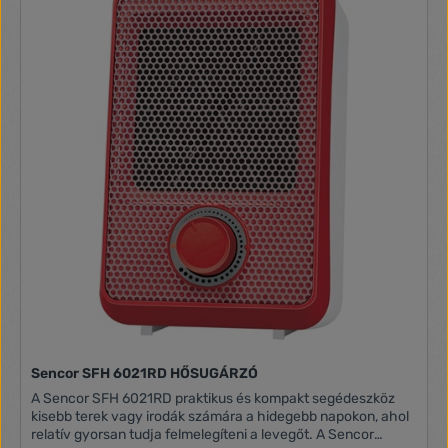
[cm] Tápkábel hossza: 1,2 m
Sencor SFH 6021RD HŐSUGÁRZÓ
A Sencor SFH 6021RD praktikus és kompakt segédeszköz
kisebb terek vagy irodák számára a hidegebb napokon, ahol
relatív gyorsan tudja felmelegíteni a levegőt. A Sencor