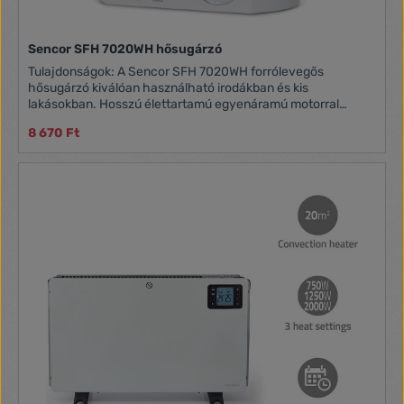
Sencor SFH 7020WH hősugárzó
Tulajdonságok: A Sencor SFH 7020WH forrólevegős
hősugárzó kiválóan használható irodákban és kis
lakásokban. Hosszú élettartamú egyenáramú motorral
rendelkezik. 2 védelmi szinttel: túlmelegedés elleni védelem,
8 670 Ft
beépített biztonsági kapcsoló. A kialakításának
köszönhetően szinte bárhol üzembe helyezhető.
Teljesítmény: 2000 Watt Hideg levegő funkció Bekapcsolás
jelző fény Túlhevülés elleni védelem Fogantyú az egyszerű
áthelyezéshez 2 teljesítményszint