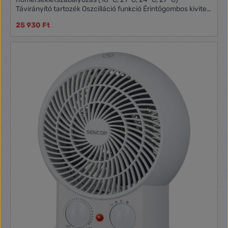
Távirányító tartozék Oszcilláció funkció Érintőgombos kivitel
Túlmelegedés elleni védelem Praktikus bőr fül, a kényelmes
25 930 Ft
hordozáshoz 88 cm magas kivitel