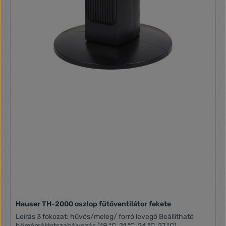
Hauser TH-2000 oszlop fűtőventilátor fekete
Leírás 3 fokozat: hűvös/meleg/ forró levegő Beállítható
hőmérsékletszabályozás (18 ºC, 21 ºC, 24 ºC, 27 ºC)