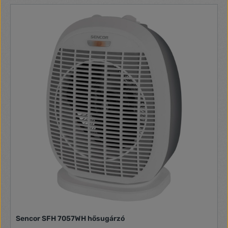
hőáramlás, takarékos és gazdaságos A környezeti
hőmérséklettől függően a készülék szabályozza a
teljesítményt, a készülék nem üzemel folyamatosan nagy
teljesítménnyel Érintős működtetés, LED kijelzővel 2
fűtésteljesítmény - 1200 / 2000 W Beállítható hőmérséklet 5
és 35 °C között ÖKO energiatakarékos üzemmód: - 22
°C-ra beállított standard hőmérséklet - 18 °C alatti
hőmérsékleten a készülék nagyobb teljesítménnyel üzemel
- 18 és 22 °C közötti hőmérsékleten a készülék
csökkentett teljesítménnyel üzemel - 22 °C-nál
magasabb hőmérséklet esetén a készülék átkapcsol
készenléti üzemmódba, a felvett teljesítmény csak 1,5 W. A
PTC fűtőelem és a készülék oszcillálása kikapcsol. 80°-os
oszcilláló mozgás 1-24 órás automatikus időkapcsoló
Távirányító Levegőszűrő Automatikus kikapcsolás a
készülék felborulása esetén Túlmelegedés elleni dupla
védelem: - NTC védelmi hőmérséklet: 60 °C - Biztonsági
hőmérséklet: 85 °C Beépített fogantyú a mozgatáshoz DC
motorral hajtott ventilátor: - Sebesség: ≥ 2,0 ± 10 %
m/s - 3 W-nál kisebb energiafogyasztás -
Egyenletesen terjeszti a meleget - Hűtés funkció
- Szellőztetés - Csendes működés: ≤ 50 dB
Sencor SFH 7057WH hősugárzó