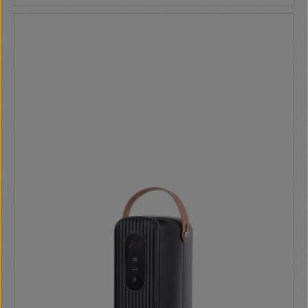
akár fürdőszobában is használható. Digitális termosztátjával
beállítható és állandó szinten tartható a helyiség levegője,
akár fagymegelőzésre is kiváló. A használata nagyon
biztonságos a kettős védelemnek köszönhetően – a
készülék automatikusan kikapcsol, ha felborul, vagy
túlmelegszik. Konvekciós fűtés Teljesítmény: 2200W
Termosztát: 18-28 ° C között 1, 3, 5 és 12 órás időzítő IPX4
védettség Kapcsolat: Wi-Fi 802.11 b/g/n, Mi Home, Amazon
Alexa, Google Assistant Méret: 780 x 216 x 526 mm Tömeg:
5,7 kg