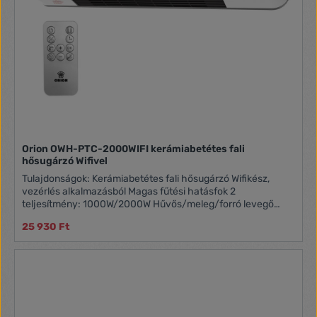
Orion OWH-PTC-2000WIFI kerámiabetétes fali
hősugárzó Wifivel
Tulajdonságok: Kerámiabetétes fali hősugárzó Wifikész,
vezérlés alkalmazásból Magas fűtési hatásfok 2
teljesítmény: 1000W/2000W Hűvős/meleg/forró levegő
kifújás Vízálló: IP20 Hőálló műanyag burkolat LED kijelző
25 930 Ft
Nyitott ablak észlelése Időzíthető bekapcsolási mód Állítható
szobahőmérséklet Napi, heti időzítő mód A termék kizárólag
jól szigetelt helyiségek fűtésére, vagy alkalmankénti
használatra alkalmas! Teljesítmény: max. 2000W Méret:
595x155x222 mm Tömege: 3 kg Kábel: jobb oldal, kb. 1,3 m