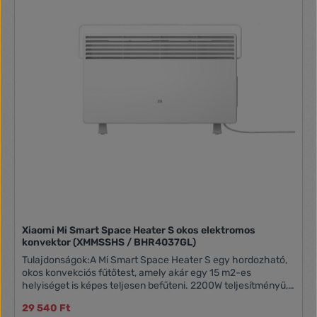
Xiaomi Mi Smart Space Heater S okos elektromos
konvektor (XMMSSHS / BHR4037GL)
Tulajdonságok:A Mi Smart Space Heater S egy hordozható,
okos konvekciós fűtőtest, amely akár egy 15 m2-es
helyiséget is képes teljesen befűteni. 2200W teljesítményű,
így gyorsan felfűt – hamar felmelegíti a helyiség levegőjét, a
29 540 Ft
működése pedig csendes. IPX4 fröccsenő víznek ellenáll, így