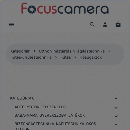
Ugrás a fő tartalomra
Kategóriák
Otthon, háztartás, világítástechnika
Fűtés-, hűtéstechnika
Fűtés
Hősugárzók
KATEGÓRIÁK
AUTÓ, MOTOR FELSZERELÉS
BABA-MAMA, GYEREKSZOBA, JÁTÉKOK
BIZTONSÁGTECHNIKA, KAPUTECHNIKA, OKOS
OTTHON