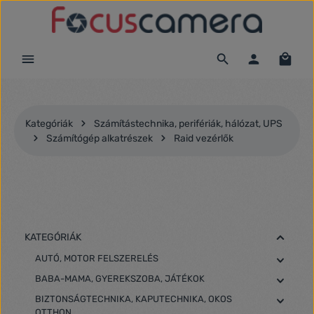
Ugrás a fő tartalomra
Kategóriák
Számítástechnika, perifériák, hálózat, UPS
Számítógép alkatrészek
Raid vezérlők
KATEGÓRIÁK
AUTÓ, MOTOR FELSZERELÉS
BABA-MAMA, GYEREKSZOBA, JÁTÉKOK
BIZTONSÁGTECHNIKA, KAPUTECHNIKA, OKOS
OTTHON