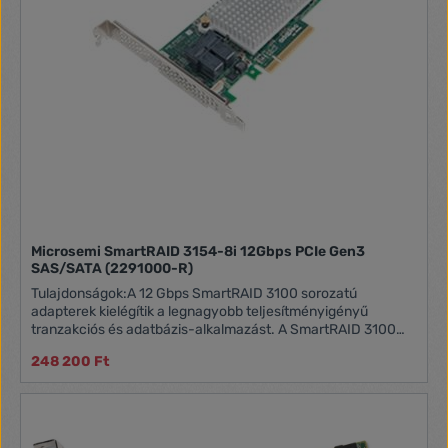
Microsemi SmartRAID 3154-8i 12Gbps PCIe Gen3
SAS/SATA (2291000-R)
Tulajdonságok:A 12 Gbps SmartRAID 3100 sorozatú
adapterek kielégítik a legnagyobb teljesítményigényű
tranzakciós és adatbázis-alkalmazást. A SmartRAID 3100
maximális olvasási / írási sávszélességet és IOPS-t biztosít
248 200 Ft
12 Gbps-os SSD-khez csatlakoztatva. Ezenkívül a
SmartRAID 3100 gyorsítót és késleltetési optimalizálást
biztosít a merevlemezek gyorsítótárazása során. Továbbá a
SmartRAID 3100, amely az egységes Smart Storage
veremre épül, feloldja a 12 Gbps HBA 1100 sorozatú