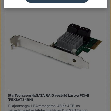
StarTech.com 4xSATA RAID vezérlő kártya PCI-E
(PEXSAT34RH)
Tulajdonságok LBA támogatás: 48 bit 4 TB-os
merevlemezekre hitelesítve HyperDuo SSD Tiering