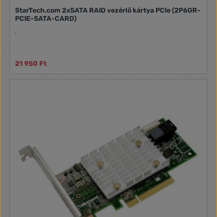
StarTech.com 2xSATA RAID vezérlő kártya PCIe (2P6GR-
PCIE-SATA-CARD)
.
21 950 Ft