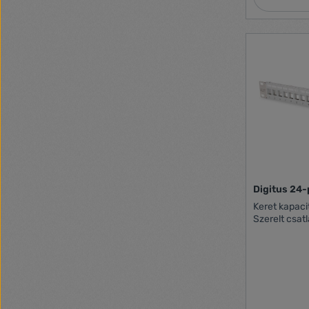
Újra RAL szín RAL9004 Színes Fekete
Hosszúság 107 mm Szélesség 482,6 mm
Magasság 44,4 mm Súly 1,88 kg Környezet
hőmérséklete 0 - 40 °C Tartalma
ta
Digitus 24-
Keret kapaci
Szerelt csat