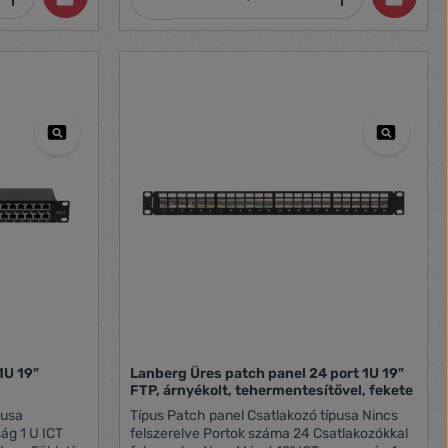
Szélesség 482.6 mm Magasság 44.45 mm
Hosszúság 242 mm Anyag Acél Tartalmazott
tartozékok Mirigyek x2, Kábelkötegelő, M2
csavarok, M6-os csavarok, Hegesztési tálca,
Splice kazettatartó, Rack fülek Színes Fekete
1U 19"
Lanberg Üres patch panel 24 port 1U 19"
e
FTP, árnyékolt, tehermentesítővel, fekete
Típus Patch panel Csatlakozó típusa Nincs
felszerelve Portok száma 24 Csatlakozókkal