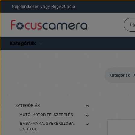
Bejelentkezés
vagy
Regisztráció
ás a fő tartalomra
Ugrás a kereséshez
Ugrás a fő navigációhoz
Kategóriák
Kategóriák
KATEGÓRIÁK
AUTÓ, MOTOR FELSZERELÉS
BABA-MAMA, GYEREKSZOBA,
JÁTÉKOK