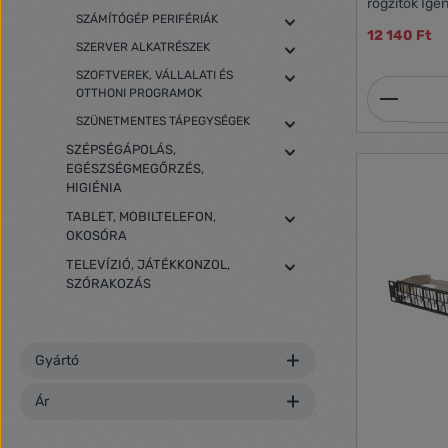
rögzítők Igen Hegesztett kazetta anyaga
SZÁMÍTÓGÉP PERIFÉRIÁK
ABS Kikötőszámozás Igen A hátsó falon lévő
12 140 Ft
lyukak száma 5 A kötéstálcák száma
SZERVER ALKATRÉSZEK
rögzítőkonzolok v
száma 24 Méret 19" ICT magasság 1 U Egyéb
SZOFTVEREK, VÁLLALATI ÉS
Termék
elemek lemezvastagság
OTTHONI PROGRAMOK
Szélesség 482.6 mm Magasság 44.45 mm
SZÜNETMENTES TÁPEGYSÉGEK
Hosszúság 242 mm Anyag Acél Tartalmazott
tartozékok Mirigyek x2, Kábelkötegelő, M2
SZÉPSÉGÁPOLÁS,
csavarok, M6
EGÉSZSÉGMEGŐRZÉS,
HIGIÉNIA
TABLET, MOBILTELEFON,
OKOSÓRA
TELEVÍZIÓ, JÁTÉKKONZOL,
SZÓRAKOZÁS
Gyártó
Ár