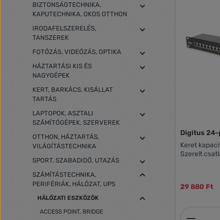
BIZTONSÁGTECHNIKA,
KAPUTECHNIKA, OKOS OTTHON
IRODAFELSZERELÉS,
TANSZEREK
FOTÓZÁS, VIDEÓZÁS, OPTIKA
HÁZTARTÁSI KIS ÉS
NAGYGÉPEK
KERT, BARKÁCS, KISÁLLAT
TARTÁS
LAPTOPOK, ASZTALI
SZÁMÍTÓGÉPEK, SZERVEREK
Digitus 24-
OTTHON, HÁZTARTÁS,
Keret kapaci
VILÁGÍTÁSTECHNIKA
Szerelt csat
SPORT, SZABADIDŐ, UTAZÁS
SZÁMÍTÁSTECHNIKA,
PERIFÉRIÁK, HÁLÓZAT, UPS
29 880 Ft
HÁLÓZATI ESZKÖZÖK
ACCESS POINT, BRIDGE
Termék