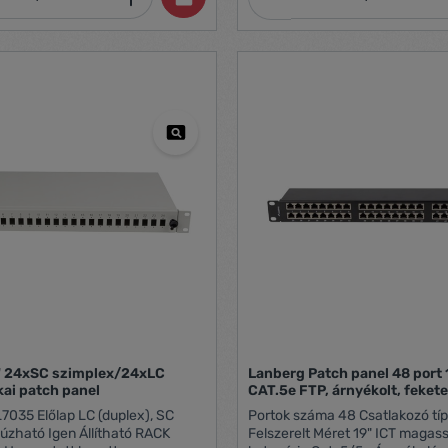
LC
Lanberg Patch panel 48 port 
kai patch panel
CAT.5e FTP, árnyékolt, feket
Portok száma 48 Csatlakozó típusa
Felszerelt Méret 19" ICT magasság 1 U ICT