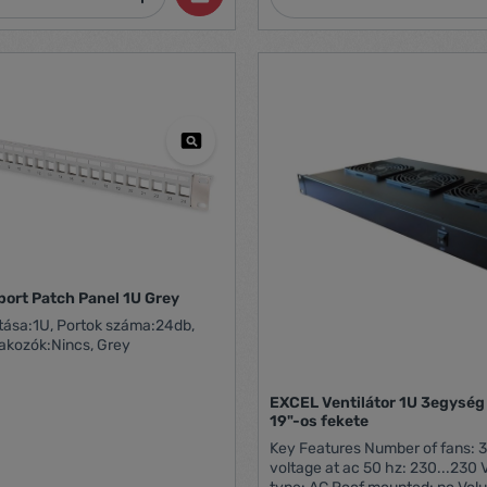
csavarok
zott
rtozékok Integrált kábelpolc
port Patch Panel 1U Grey
tása:1U, Portok száma:24db,
lakozók:Nincs, Grey
EXCEL Ventilátor 1U 3egység
19"-os fekete
Key Features Number of fans: 3 Operating
voltage at ac 50 hz: 230...230 V Volta