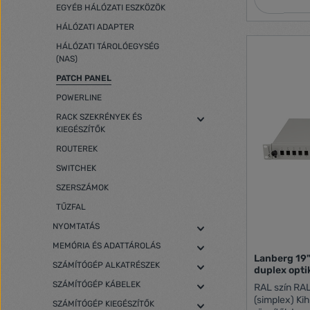
EGYÉB HÁLÓZATI ESZKÖZÖK
HÁLÓZATI ADAPTER
HÁLÓZATI TÁROLÓEGYSÉG
(NAS)
PATCH PANEL
POWERLINE
RACK SZEKRÉNYEK ÉS
KIEGÉSZÍTŐK
ROUTEREK
SWITCHEK
SZERSZÁMOK
TŰZFAL
NYOMTATÁS
MEMÓRIA ÉS ADATTÁROLÁS
Lanberg 19" 24xSC szimplex/24x
SZÁMÍTÓGÉP ALKATRÉSZEK
duplex opti
SZÁMÍTÓGÉP KÁBELEK
RAL szín RAL7035 Előlap LC (duplex), SC
(simplex) Kihúzható Igen Állítható RACK
SZÁMÍTÓGÉP KIEGÉSZÍTŐK