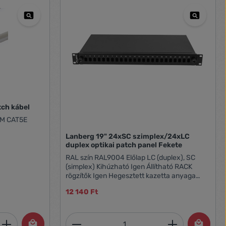
0,3M CAT5E UTP Patch kábel
3M CAT5E
Lanberg 19" 24xSC szimplex/24xLC
duplex optikai patch panel Fekete
RAL szín RAL9004 Előlap LC (duplex), SC
(simplex) Kihúzható Igen Állítható RACK
rögzítők Igen Hegesztett kazetta anyaga
ABS Kikötőszámozás Igen A hátsó falon lévő
12 140 Ft
lyukak száma 5 A kötéstálcák száma 2 A
rögzítőkonzolok vastagsága 1.5 mm Portok
száma 24 Méret 19" ICT magasság 1 U Egyéb
et, vagy használja a gombokat a mennyi
 Adja meg a kívánt mennyiséget, vagy h
Termékmennyiség: Adja meg 
elemek lemezvastagság 1.2 mm Súly 2.48 kg