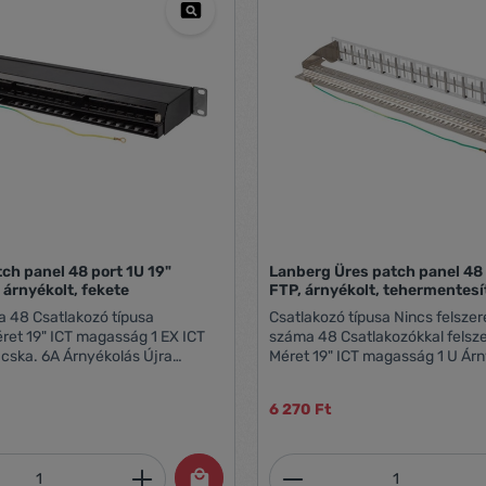
ch panel 48 port 1U 19"
Lanberg Üres patch panel 48 
 árnyékolt, fekete
FTP, árnyékolt, tehermentesí
pusa
Csatlakozó típusa Nincs felszerelve Portok
száma 48 Csatlakozókkal felszerelve Nem
Méret 19" ICT magasság 1 U Árnyékolás Igen
Földelés Igen Anyag Horganyzott acél A
kikötők azonosítása számozott
6 270 Ft
tóssága 200 ciklus
formájában Igen Színes Szürke RAL szín
A Anyag Acél
RAL7035 Hosszúság 122.5 mm Szélesség
482.6 mm Magasság 44 mm Súly 0.48 kg
mennyiség: Adja meg a kívánt mennyiség
Termékmennyiség:
 számozott mezők formájában
Tartalmazott tartozékok Földelő kábel, M6-os