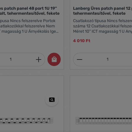
s patch panel 48 port 1U 19"
Lanberg Üres patch panel 12 
olt, tehermentesítővel, fekete
tehermentesítővel, fekete
erelve Portok
Csatlakozó típusa Nincs felszerelve Portok
száma 12 Csatlakozókkal felszerelve Nem
Méret 10" ICT magasság 1 U Anyag Fém A
kikötők azonosítása számozott
4 010 Ft
nosítása számozott mezők
formájában Igen Színes Fekete RAL szín
RAL9004 Hosszúság 99.3 mm Szélesség 254
mm 
mennyiség: Adja meg a kívánt mennyiség
Termékmennyiség:
k Földelő kábel, M6-os