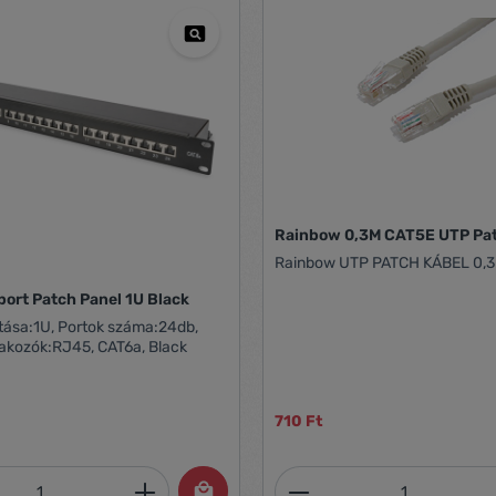
Rainbow 
Rainbow UTP PATCH KÁBEL 0,
port Patch Panel 1U Black
tása:1U, Portok száma:24db,
lakozók:RJ45, CAT6a, Black
710 Ft
mennyiség: Adja meg a kívánt mennyiség
Termékmennyiség: