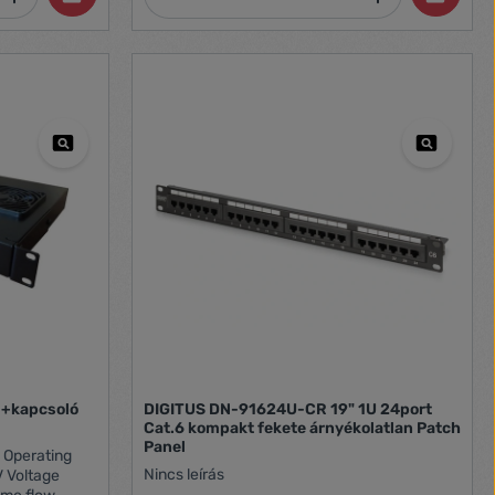
Magasság 44,45 mm Súly 0.35 kg Környezet
hőmérséklete -10-60 °C Tartalmazott
tartozékok Földelő kábel, M6-os csavarok
 +kapcsoló
DIGITUS DN-91624U-CR 19" 1U 24port
Cat.6 kompakt fekete árnyékolatlan Patch
Panel
Nincs leírás
ge