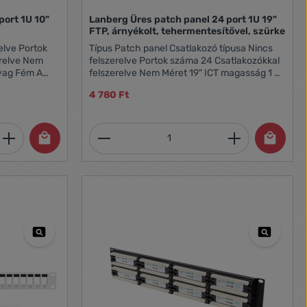
port 1U 10"
Lanberg Üres patch panel 24 port 1U 19"
FTP, árnyékolt, tehermentesítővel, szürke
Típus Patch panel Csatlakozó típusa Nincs
felszerelve Portok száma 24 Csatlakozókkal
felszerelve Nem Méret 19" ICT magasság 1 U
 mezők
Árnyékolás Igen Földelés Igen Anyag
4 780 Ft
Horganyzott acél A kikötők azonosítása
számozott mezők formájában Igen Színes
Magasság 44.45 mm Súly 0.39 kg
Szürke RAL szín RAL7035 Hosszúság 153 mm
et, vagy használja a gombokat a mennyi
 Adja meg a kívánt mennyiséget, vagy h
Termékmennyiség: Adja meg 
Szélesség 482.6 mm Magasság 44.4 mm
Súly 0.7 kg Tartalmazott tartozékok Földelő
kábel, M6-os csavarok