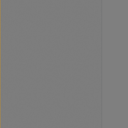
vagy irodája
egyszerű has
forgókapcsol
Három külön
választva sz
Akár gyengéd
hűtést szere
igényt kielég
és az állíth
köszönhetőe
az igényeihez
üzembehelyez
csavarok biztosítják.
Névleges lapátátm
műanyag Állítható fejdőlésszög Oszcillálás
Ventilátorfokozatok: 3 
Tápellátás: 220 
LWA= 47,5 dB(A) Légtömegáram -
ventilátor-l
Légsebesség
4,1 m/sec Méret: 26 x 38,8 x 35 cm 3
ventilátorlapát Forgókapcsoló
zsinórkapcsolókkal Tartoz
tiplik