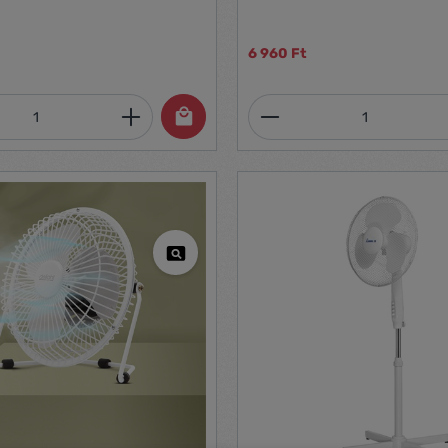
6 960 Ft
mennyiség: Adja meg a kívánt mennyiség
Termékmennyiség: