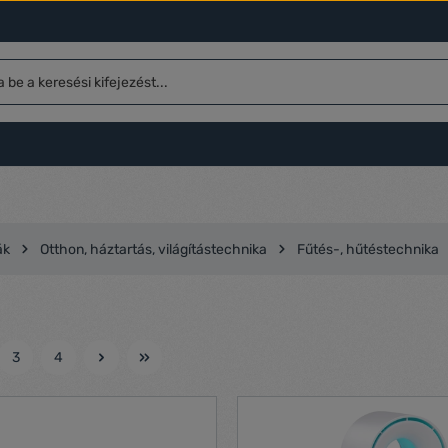
ák
Otthon, háztartás, világítástechnika
Fűtés-, hűtéstechnika
3
4
l
Oldal
Oldal