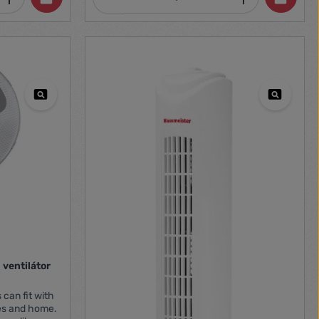
sebességek
san villog 3-
s
 kikapcsol, ha
tt
ventilátor
 can fit with
ices and home.