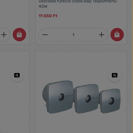
Oszcilláló funkció Stabil alap Teljesítmény:
40W
11 550 Ft
et, vagy használja a gombokat a mennyi
 Adja meg a kívánt mennyiséget, vagy h
Termékmennyiség: Adja meg 