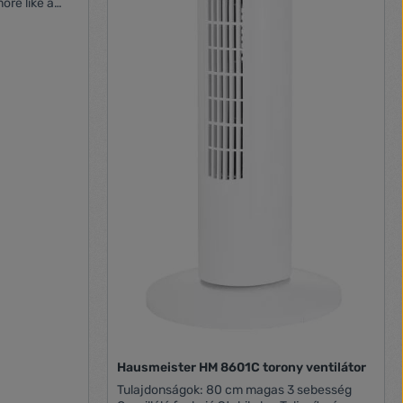
more like a
 safely be
 -
.
 of turn off -
able
ESPERANZA
Hausmeister HM 8601C torony ventilátor
Tulajdonságok: 80 cm magas 3 sebesség