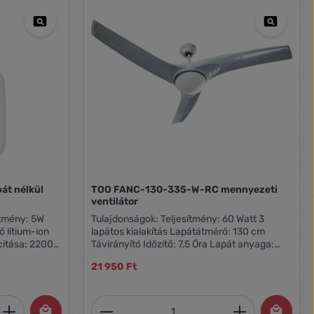
TOO FANC-130-335-W-RC mennyezeti
ventilátor
Tulajdonságok: Teljesítmény: 60 Watt 3
ő lítium-ion
lapátos kialakítás Lapátátmérő: 130 cm
Távirányító Időzítő: 7,5 Óra Lapát anyaga:
Műanyag Sebességfokozatok száma: 3
21 950 Ft
 x 300 mm
Tápellátás: 230 V / 50 Hz - 60 Hz Doboz
tartalma: FANC-130-335-W-RC Mennyezeti
zöld, közepes
ventilátor Használati útmutató
et, vagy használja a gombokat a mennyi
 Adja meg a kívánt mennyiséget, vagy h
Termékmennyiség: Adja meg 
k