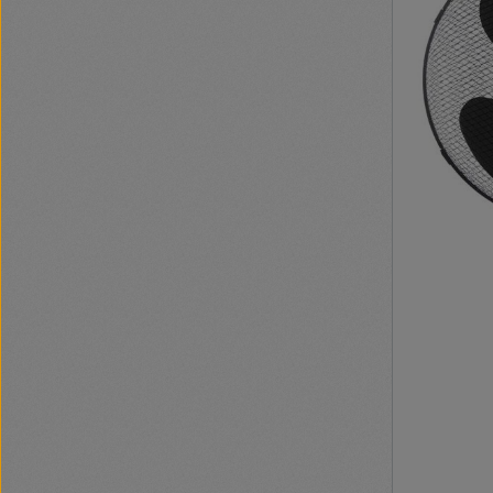
ventilátor k
tisztántarth
páraérzékelős
műveletek el
beépített pi
megakadályo
visszaáramlá
többfelhaszn
(pl. társash
kimondottan 
csapágyazás
mennyezetbe eg
változatok: 
üzemeltethet
funkcióval re
Páraérzékelő
fordulatszá
rendelkező kivit