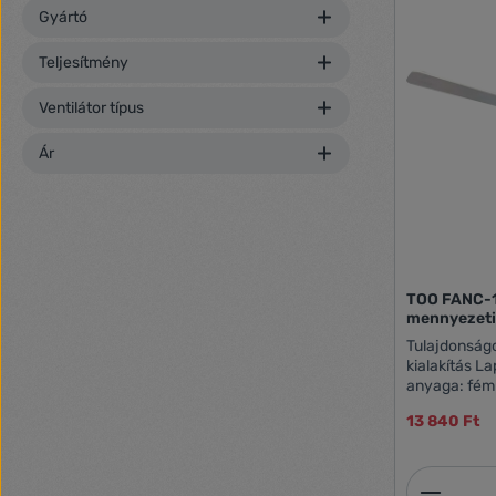
Gyártó
Teljesítmény
Ventilátor típus
Ár
TOO FANC-1
mennyezeti 
Tulajdonságok: Teljesítmény: 60 W 3
kialakítás L
anyaga: fém 
Sebességfoko
13 840 Ft
foglalat - E
230 V / 50 Hz 
120-333-W Me
Termék
útmutató