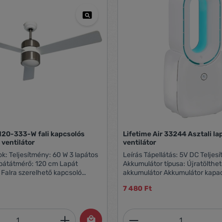
20-333-W fali kapcsolós
Lifetime Air 33244 Asztali lapát nélkül
ventilátor
ventilátor
 lapátos
Leírás Tápellátás: 5V DC Teljesítmény: 5W
apátátmérő: 120 cm Lapát
Akkumulátor típusa: Újratölthet
Falra szerelhető kapcsoló
akkumulátor Akkumulátor kapacitása: 2200
zatok száma: 3 Világítás Izzó
mAh Töltés: USB-C kábellel (max. 5V/3A)
7 480 Ft
27, 40W Változtatható forgásirány
Méret: kb. 124 mm (szélesség)
- 60 Hz Doboz tartalma: FANC-
(magasság) Légáram szabályozás: 3
nnyezeti ventilátor Használati
fokozatú sebesség (alacsony - 
mennyiség: Adja meg a kívánt mennyiség
Termékmennyiség:
- kék, magas - fehér LED jelzés) Módo