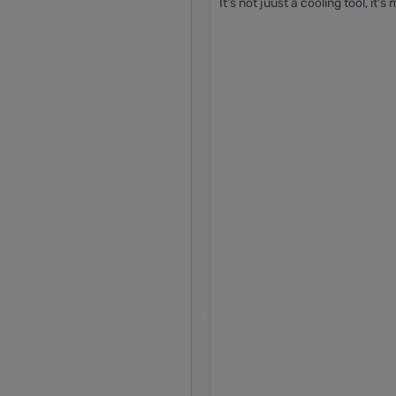
It's not juust a cooling tool, it's 
 frissítésére. Kényelmes és
decoration. The mesh grill cover which
ználat biztosítva a beépített
passed the baby finger test can
ó és a zsinórkapcsolók révén.
used with babies. Cool down the office and
böző sebességfokozat közül
home with the quiet wind down. - 3 speeds
abályozható a levegő áramlása.
the diameter of blades is 40cm - 90deg
 felfrissülést, akár intenzívebb
horizontal rotation with an option
tne, ez a ventilátor minden
the front and rear protective grille - st
ít. A kapcsolható oszcillálásnak
base of the cross - anti-skid feet - protection
ató fejdőlésszögnek
against overheatingGyártó: 
n a levegő áramlásának irányát
 tudja igazítani. A gyors
ést a tartozék tiplik és
 Tulajdonságok
érő: 18 cm Lapát anyaga:
Teljesítmény: 30 W
- 240 V~ / 50 Hz Zajszint:
 maximális
égtömegáram: F = 13,2 m3 / min
 - legnagyobb légsebesség: c =
val és
ék csavarok és