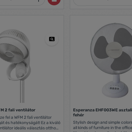
Normál mód: Állandó sebesség Természetes
mód: Véletlenszerűen változó 
Hangulatvilágítás 7 különböző szín közül
választható Függetlenül vezérelhető a
ventilátor működésétől Alacsony
akkumulátor figyelmeztetés Ha az
akkumulátor lemerül, a LED piro
szor, majd a ventilátor kikapcsol Tölté
közben a LED pirosan világít, és
az akkumulátor teljesen feltöltö
 2 fali ventilátor
Esperanza EHF003WE asztali 
fehér
Stylish design and simple colors
át és hatékonyságát! Ez a kiváló
all kinds of furniture in the off
tilátor ideális választás otthona