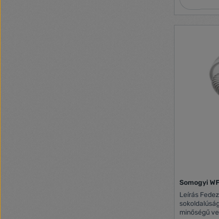
Somogyi WFM
Leírás Fedezze fel a WFM 2 fali ventilátor
sokoldalúság
minőségű ven