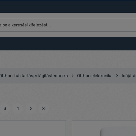
Otthon, háztartás, világítástechnika
Otthon elektronika
Időjárá
3
4
l
Oldal
Oldal