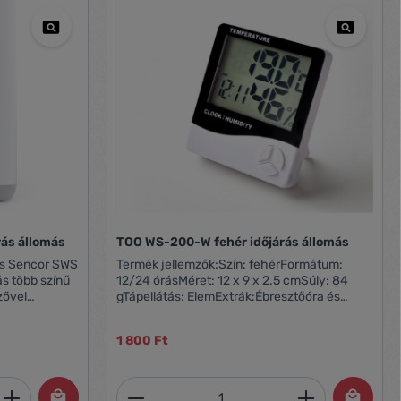
rás állomás
TOO WS-200-W fehér időjárás állomás
lis Sencor SWS
Termék jellemzők:Szín: fehérFormátum:
ás több színű
12/24 órásMéret: 12 x 9 x 2.5 cmSúly: 84
zővel
gTápellátás: ElemExtrák:Ébresztőóra és
on túl, mint a
szundi funkcióDátum, idő
páratartalom
kijelzésHőmérséklet kijelzés °C/°FBeltéri
1 800 Ft
kcióval
mérési tartomány: -10°C (-14°F) ~ 50°C
s támogatja a
(122°F)Páratartalom kijelzés – mérési
athercloud”
tartomány: 10% ~ 99% RHTápellátás: 1 x AAA
et, vagy használja a gombokat a mennyi
 Adja meg a kívánt mennyiséget, vagy h
Termékmennyiség: Adja meg 
okat
elem (tartozék) Doboz tartalma: WS-200-W