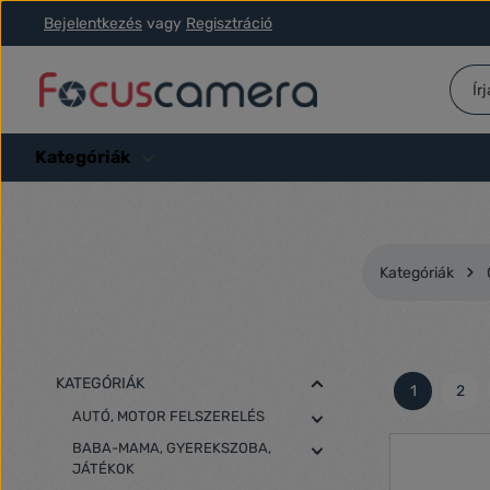
Bejelentkezés
vagy
Regisztráció
ás a fő tartalomra
Ugrás a kereséshez
Ugrás a fő navigációhoz
Kategóriák
Kategóriák
KATEGÓRIÁK
1
2
Oldal
Olda
AUTÓ, MOTOR FELSZERELÉS
BABA-MAMA, GYEREKSZOBA,
JÁTÉKOK