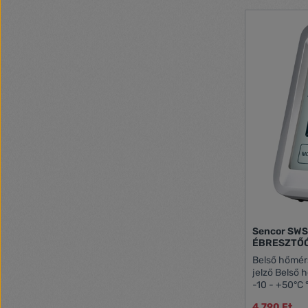
26 mmtápellá
tartozék)A k
tagállamaiba
Sencor SW
ÉBRESZTŐ
Belső hőmér
jelző Belső 
-10 - +50°C 
hőmérséklet
4 790 Ft