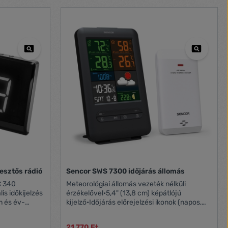
vagy 3 x AAA elem (nem tartozék) beltéri
egység mérete 210 x 138 x 22 (60) mm
F °C/°F a
9 mm
is doboz
esztős rádió
Sencor SWS 7300 időjárás állomás
C 340
Meteorológiai állomás vezeték nélküli
lis időkijelzés
érzékelővel•5,4" (13,8 cm) képátlójú
m és év-
kijelző•Időjárás előrejelzési ikonok (napos,
Piros
enyhén felhős, felhős, esős, havas)•Beltéri
ható adatok és
hőmérséklet és páratartalom kijelzés,
21 770 Ft