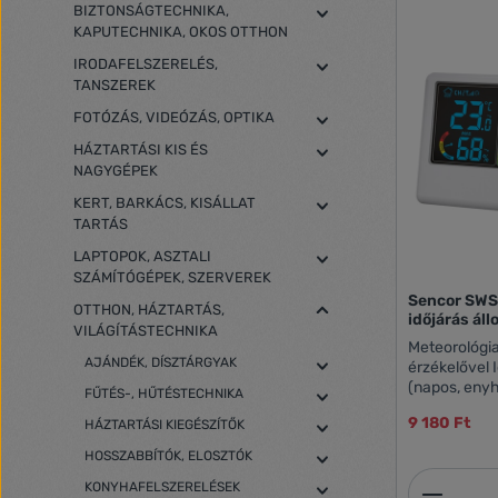
BIZTONSÁGTECHNIKA,
KAPUTECHNIKA, OKOS OTTHON
IRODAFELSZERELÉS,
TANSZEREK
FOTÓZÁS, VIDEÓZÁS, OPTIKA
HÁZTARTÁSI KIS ÉS
NAGYGÉPEK
KERT, BARKÁCS, KISÁLLAT
TARTÁS
LAPTOPOK, ASZTALI
SZÁMÍTÓGÉPEK, SZERVEREK
Sencor SWS 
OTTHON, HÁZTARTÁS,
időjárás ál
VILÁGÍTÁSTECHNIKA
Meteorológia
AJÁNDÉK, DÍSZTÁRGYAK
érzékelővel I
(napos, enyh
FŰTÉS-, HŰTÉSTECHNIKA
Beltéri hőmé
9 180 Ft
HÁZTARTÁSI KIEGÉSZÍTŐK
előrejelzéss
páratartalom 
HOSSZABBÍTÓK, ELOSZTÓK
hőmérséklet 
Termék
Külső hőmér
KONYHAFELSZERELÉSEK