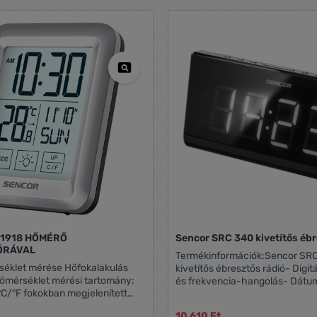
tás 4 x 1,5 V (AAA) elem (nem
°C csapadékmérő hőmérséklet tendencia
észülék alkalmas az Európai Unió
LED háttérvilágítás 12/24 időformátum
n való használatra.
ébresztőóra belső páratartalom 20 % és 95 %
RH, felbontás 1 % termék meteorológiai
állomás szundi opció a hőmérséklet
mértékegység beállítására: °C/°
főegység méretei 16 × 70 × 10
értékesítési csomagolás 1 db, k
S1918 HŐMÉRŐ
Sencor SRC 340 kivetítős ébr
ÓRÁVAL
Termékinformációk:Sencor SR
séklet mérése Hőfokalakulás
kivetítős ébresztős rádió- Digitá
hőmérséklet mérési tartomány:
és frekvencia-hangolás- Dátu
°C/°F fokokban megjelenített
Fehér LED-es kijelző (4,6 cm)- 
 Ébresztés hangjelzéssel
időkivetítés- 180°-kal elforgat
10 610 Ft