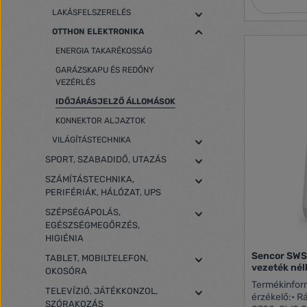
- +60°C Bels
LAKÁSFELSZERELÉS
99% RH Küls
99% RH Kénye
OTTHON ELEKTRONIKA
fagyra Max.
ENERGIA TAKARÉKOSSÁG
memóriában (
Óránkénti me
GARÁZSKAPU ÉS REDŐNY
vonatkozólag
VEZÉRLÉS
órás formátu
IDŐJÁRÁSJELZŐ ÁLLOMÁSOK
fokokban meg
fényerő: ma
KONNEKTOR ALJAZTOK
Színes LCD k
VILÁGÍTÁSTECHNIKA
szerelhető K
kijelzése Ton
SPORT, SZABADIDŐ, UTAZÁS
csatlakozta
érzékelő ált
SZÁMÍTÁSTECHNIKA,
közötti auto
PERIFÉRIÁK, HÁLÓZAT, UPS
tartozék (S
SZÉPSÉGÁPOLÁS,
vevő közti át
EGÉSZSÉGMEGŐRZÉS,
terepen) Az 
HIGIÉNIA
433,92 MHz 
(egyenáram)
Sencor SWS
TABLET, MOBILTELEFON,
A főegység t
vezeték nél
OKOSÓRA
típusú elem
Termékinform
tartalmazza)
TELEVÍZIÓ, JÁTÉKKONZOL,
érzékelő:• 
AA típusú e
SZÓRAKOZÁS