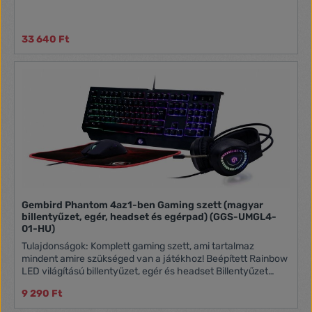
33 640 Ft
Gembird Phantom 4az1-ben Gaming szett (magyar
billentyűzet, egér, headset és egérpad) (GGS-UMGL4-
01-HU)
Tulajdonságok: Komplett gaming szett, ami tartalmaz
mindent amire szükséged van a játékhoz! Beépített Rainbow
LED világítású billentyűzet, egér és headset Billentyűzet
praktikus multimédia gombbal 6 gombos optikai egér
9 290 Ft
(felbontás 800-1600 dpi) Sztereó fejhallgató mikrofonnal és
in-line hangerő-szabályozóval Gaming egérpad (300 x 250