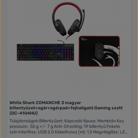
White Shark COMANCHE 3 magyar
billentyűzet+egér+egérpad+fejhallgató Gaming szett
(GC-4104HU)
Tulajdonságok:Billentyűzet: Kapcsoló típusa: Membrán Key
pressure:: 55 g +/- 7 g Anti-Ghosting: 19 billentyű Fekete
szín Interfész: USB 2.0 Kábelhossz (m): 1,5 Megvilágítás: LED
- szivárvány effektus Anyaga: Műanyag Méretek: