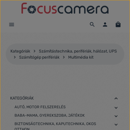
Ugrás a fő tartalomra
Kategóriák
Számítástechnika, perifériák, hálózat, UPS
Számítógép perifériák
Multimédia kit
KATEGÓRIÁK
AUTÓ, MOTOR FELSZERELÉS
BABA-MAMA, GYEREKSZOBA, JÁTÉKOK
BIZTONSÁGTECHNIKA, KAPUTECHNIKA, OKOS
OTTHON