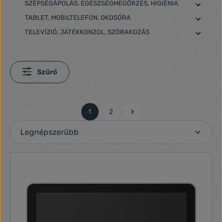
SZÉPSÉGÁPOLÁS, EGÉSZSÉGMEGŐRZÉS, HIGIÉNIA
TABLET, MOBILTELEFON, OKOSÓRA
TELEVÍZIÓ, JÁTÉKKONZOL, SZÓRAKOZÁS
Szűrő
1
2
Oldal
Oldal