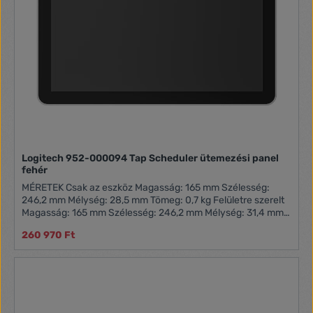
Logitech 952-000094 Tap Scheduler ütemezési panel
fehér
MÉRETEK Csak az eszköz Magasság: 165 mm Szélesség:
246,2 mm Mélység: 28,5 mm Tömeg: 0,7 kg Felületre szerelt
Magasság: 165 mm Szélesség: 246,2 mm Mélység: 31,4 mm
Függőleges oszlopra szerelt Magasság: 165 mm Szélesség:
260 970 Ft
292,6 mm Mélység: 44,5 mm MŰSZAKI ADATOK Képernyő
Méret: 10,1” átlósan IPS (In-Plane Switching, síkbeli
kapcsolási technológia) LCD panel LED-es hátsó
megvilágítással Felbontás: 1280 x 800 felbontás Érintés:
Kapacitív, 10 pontos többérintéses Fényerő: 400 nit
Kontraszt: 1000:1 Ujjlenyomatmentes: Zsírtaszító bevonat