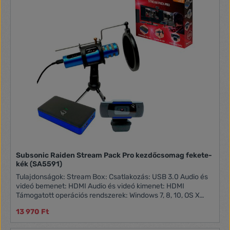
Subsonic Raiden Stream Pack Pro kezdőcsomag fekete-
kék (SA5591)
Tulajdonságok: Stream Box: Csatlakozás: USB 3.0 Audio és
videó bemenet: HDMI Audio és videó kimenet: HDMI
Támogatott operációs rendszerek: Windows 7, 8, 10, OS X
10.9 vagy újabb, Linux, Android Felbontás: 720x480 (60p),
13 970 Ft
720x576 (50p), 1280x720p (50p), 1280x720p (50p),
1280x720p81920 (50i), 1920x1080 (60i), 1920x1080 (24p),