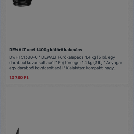
DEWALT acél 1400g kőtörő kalapács
DWHT51388-0 * DEWALT Fúrókalapács, 1,4 kg (3 lb), egy
darabból kovácsolt acél * Fej tömege: 1,4 kg (3 lb) * Anyaga:
egy darabból kovácsolt acél * Kialakítás: kompakt, nagy
ütőerőhöz optimalizált fej * Markolat: csúszásmentes,
12 730 Ft
rezgéscsillapító markolat * Felhasználás: fúrás
előkészítéséhez, bontási és nehéz ütési feladatokhoz