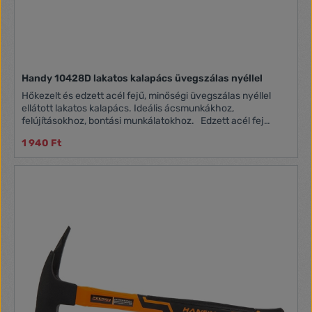
Handy 10428D lakatos kalapács üvegszálas nyéllel
Hőkezelt és edzett acél fejű, minőségi üvegszálas nyéllel
ellátott lakatos kalapács. Ideális ácsmunkákhoz,
felújításokhoz, bontási munkálatokhoz. Edzett acél fej
Üvegszálas nyél Csúszásmentes, ergonomikus fogás
1 940 Ft
Akasztólyuk Fej súly: 500 g Teljes súly: 697 g Fejméret: 27 x
27 x 120 mm Méret: 120 x 27 x 325 mm Fej anyaga: Edzett
acél (HRC 48-57) Nyél anyaga: 70% üvegszál, TPR Szín:
Narancs / Fekete