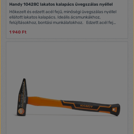
Handy 10428C lakatos kalapács üvegszálas nyéllel
Hőkezelt és edzett acél fejű, minőségi üvegszálas nyéllel
ellátott lakatos kalapács. Ideális ácsmunkákhoz,
felújításokhoz, bontási munkálatokhoz. Edzett acél fej
Üvegszálas nyél Csúszásmentes, ergonomikus fogás
1 940 Ft
Akasztólyuk Fej súly: 300 g Teljes súly: 500 g Fejméret: 23
x 23 x 104 mm Méret: 104 x 25 x 325 mm Fej anyaga: Edzett
acél (HRC 48-57) Nyél anyaga: 70% üvegszál, TPR Szín:
Narancs / Fekete