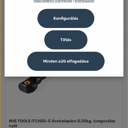
Adatvédelmi irányelvek
|
Impresszum
átmérője: 57 mm Fej mérete: 100 x O57 mm Teljes méret:
350 x 100 x 57 mm Fej anyaga: Gumi Nyél anyaga: 70%
üvegszál, TPR Szín: Narancs / fekete / fehér
Konfigurálás
Tiltás
Minden süti elfogadása
IRIS TOOLS ITCH25-C Ácskalapács 0,25kg, üvegszálas
nyél