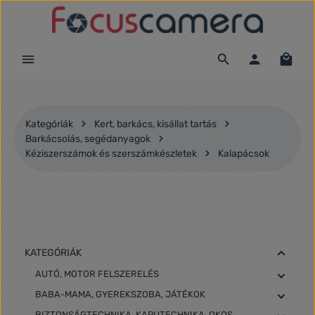
Ugrás a fő tartalomra
Kategóriák
Kert, barkács, kisállat tartás
Barkácsolás, segédanyagok
Kéziszerszámok és szerszámkészletek
Kalapácsok
KATEGÓRIÁK
AUTÓ, MOTOR FELSZERELÉS
BABA-MAMA, GYEREKSZOBA, JÁTÉKOK
BIZTONSÁGTECHNIKA, KAPUTECHNIKA, OKOS