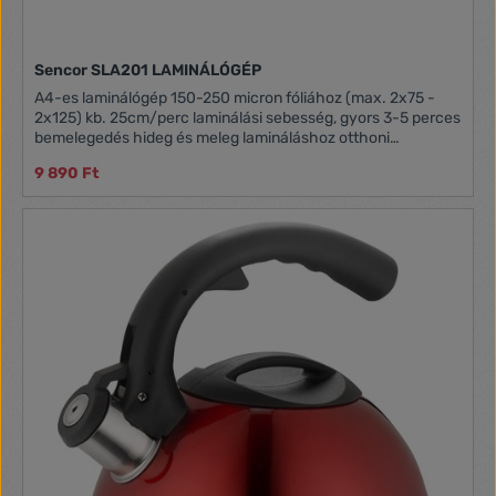
Sencor SLA201 LAMINÁLÓGÉP
A4-es laminálógép 150-250 micron fóliához (max. 2x75 -
2x125) kb. 25cm/perc laminálási sebesség, gyors 3-5 perces
bemelegedés hideg és meleg lamináláshoz otthoni
használatra vagy kis irodák számára
9 890 Ft