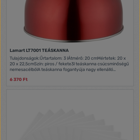
Lamart LT7001 TEÁSKANNA
Tulajdonságok:Űrtartalom: 3 lÁtmérő: 20 cmMértetek: 20 x
20 x 22,5cmSzín: piros / fekete3l teáskanna csúcsminőségű
nemesacélbólA teáskanna fogantyúja nagy ellenálló
képességű műanyagból készültA víz felforralását jelző síppal
6 370 Ft
szerelveMűanyag fedél az egyszerű tisztításhoz, illetve
feltöltéshez