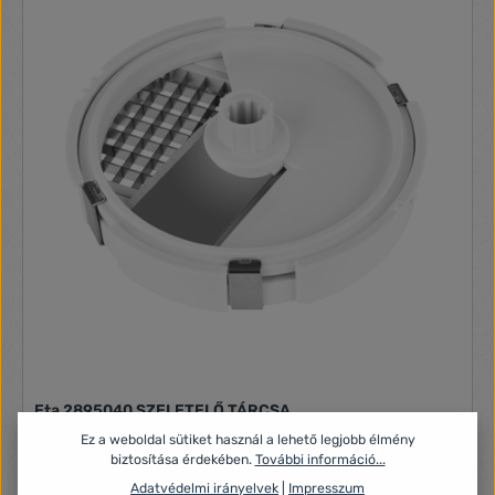
anyagok * Légyűjtő, zárható kiöntő csőrrel * Facsarókúpok a
különböző méretű gyümölcsökhöz * 2 db különböző méretű
facsarókúp * Rozsdamentes acélszita * Biztonságos
használat * Fedél a higiénikus záráshoz * Egyszerű
működtetés * Praktikus és hatékony segítőtárs * Egyszerű és
higiénikus tisztítás * Mosogatógépben is mosható
alkatrészek"
Eta 2895040 SZELETELŐ TÁRCSA
Kockavágó tartozék ETA 0028 Gratus, ETA 0128 Gustus, ETA
Ez a weboldal sütiket használ a lehető legjobb élmény
0023 Gratussino, ETA 0030 Meno, ETA 0033 Mezo konyhai
biztosítása érdekében.
További információ...
robotokhoz és ETA x075 (ETA 0028 95040) típusú
Adatvédelmi irányelvek
|
Impresszum