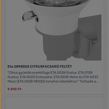
Eta 2898020 CITRUSFACSARÓ FELTÉT
"Citrus gyümölcscentrifuga ETA 0028 Gratus, ETA 0128
Gustus, ETA 0023 Gratussino, ETA 0030 Meno és ETA 0033
Mezo (ETA 0028 98020) konyhai robotokhoz * Tartozék a
Gratus (ETA 0028), Gustus (ETA 0128), Gratussino (ETA
9 810 Ft
0023), Mezo (ETA 0033) és a Meno (ETA 0030) konyhai
robotokhoz * A tartozék használatához ETA 0028 99999
hajtómű szükséges (nem tartozék) * Gyors és kényelmes
lékinyerés a citrusfélékből * 100%-os vitamintartalom a
lében * Jobb lékinyerés * Első osztályú és higiénikus