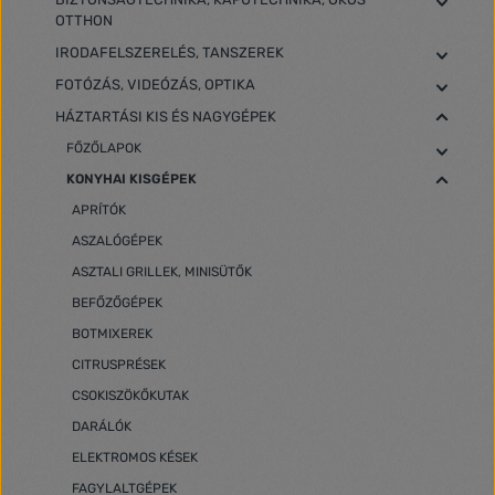
OTTHON
IRODAFELSZERELÉS, TANSZEREK
FOTÓZÁS, VIDEÓZÁS, OPTIKA
HÁZTARTÁSI KIS ÉS NAGYGÉPEK
FŐZŐLAPOK
KONYHAI KISGÉPEK
APRÍTÓK
ASZALÓGÉPEK
ASZTALI GRILLEK, MINISÜTŐK
BEFŐZŐGÉPEK
BOTMIXEREK
CITRUSPRÉSEK
CSOKISZÖKŐKUTAK
DARÁLÓK
ELEKTROMOS KÉSEK
FAGYLALTGÉPEK