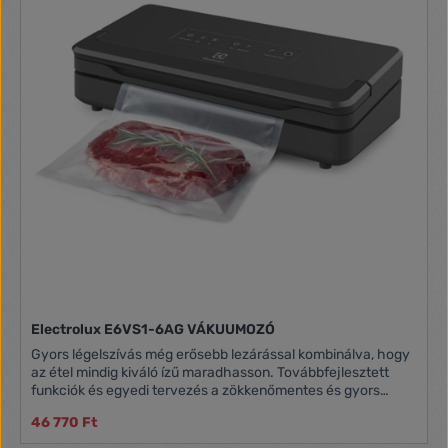
Electrolux E6VS1-6AG VÁKUUMOZÓ
Gyors légelszívás még erősebb lezárással kombinálva, hogy
az étel mindig kiváló ízű maradhasson. Továbbfejlesztett
funkciók és egyedi tervezés a zökkenőmentes és gyors
működés érdekében. A kettős fóliahegesztéssel még
46 770 Ft
biztosabb a zárás Készítse el az ideális vákuumzárt tasakot
a nedves vagy száraz ételeknek megfelelő új