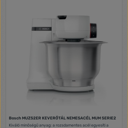
Meno, ETA 0033 Mezo konyhai robotokhoz és ETA x075
Ambo húsdarálóhoz
Bosch MUZS2ER KEVERŐTÁL NEMESACÉL MUM SERIE2
Kiváló minőségű anyag: a rozsdamentes acél egyesíti a