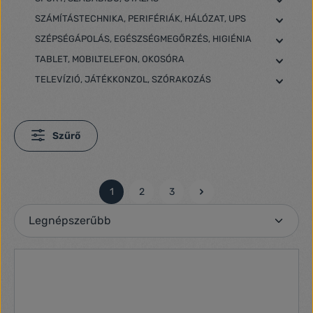
SZÁMÍTÁSTECHNIKA, PERIFÉRIÁK, HÁLÓZAT, UPS
SZÉPSÉGÁPOLÁS, EGÉSZSÉGMEGŐRZÉS, HIGIÉNIA
TABLET, MOBILTELEFON, OKOSÓRA
TELEVÍZIÓ, JÁTÉKKONZOL, SZÓRAKOZÁS
Szűrő
1
2
3
Oldal
Oldal
Oldal