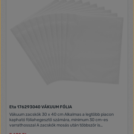
egyszerűsítheti a húsok pácolását. Az ételeket a tárolt
tasakban is felolvaszthatja vagy felmelegítheti.
Természetesen ez nem lehetséges vákuumzacskók vagy
fóliák nélkül. A csere ETA vákuumzacskók mosás után újra
felhasználhatók. A zacskók mérete 20 x 30 cm, ezért
minden vákuumgéphez, vagy fóliahegesztőhöz alkalmas,
legalább 20 cm-es varrathosszúsággal. A csomagban 50 db
tasak található. A cserezacskók a legtöbb, legalább 20 cm-
es hegesztési hosszúságú fóliahegesztő számára
alkalmasak a piacon. Alkalmas a legtöbb piacon kapható
fóliahegesztő számára, minimum 20 cm-es varrathosszal A
zacskók mosás után többször is használhatók
Élelmiszertárolás a hosszabb élettartam érdekében Hosszú
főzéshez is alkalmas (Sous-Vide) A tasakban lévő
élelmiszerek felolvaszthatók és melegíthetőek 50 db zacskó
a csomagolásban Kompatibilis gépek ETA676290000
ETA576290001 ETA576290000 ETA476290000
ETA276290000 HYUVS100 GALMSV250
Eta 176293040 VÁKUUM FÓLIA
Vákuum zacskók 30 x 40 cm Alkalmas a legtöbb piacon
kapható fóliahegesztő számára, minimum 30 cm-es
varrathosszal A zacskók mosás után többször is
használhatók Élelmiszertárolás a hosszabb élettartam