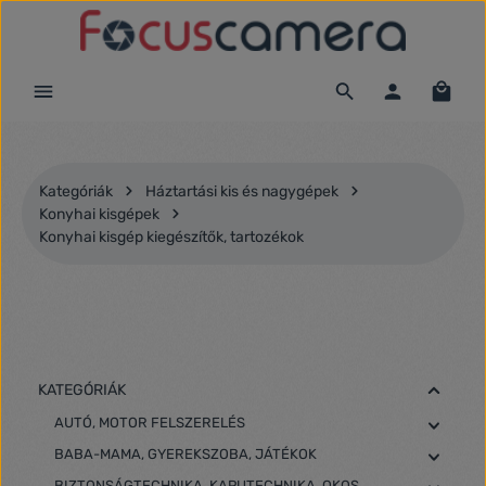
Ugrás a fő tartalomra
Kategóriák
Háztartási kis és nagygépek
Konyhai kisgépek
Konyhai kisgép kiegészítők, tartozékok
KATEGÓRIÁK
AUTÓ, MOTOR FELSZERELÉS
BABA-MAMA, GYEREKSZOBA, JÁTÉKOK
BIZTONSÁGTECHNIKA, KAPUTECHNIKA, OKOS