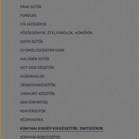
FÁNK SÜTŐK
FONDUEK
FÓLIÁZÓGÉPEK
FŐZŐEDÉNYEK, ÉTELPÁROLÓK, HŐMÉRŐK
GOFRI SÜTŐK
GYÜMÖLCSCENTRIFUGÁK
HALOGÉN SÜTŐK
HOT-DOG KÉSZÍTŐK
HÚSDARÁLÓK
JÉGKOCKAKÉSZÍTŐK
JOGHURT KÉSZÍTŐK
KENYÉRPIRÍTÓK
KENYÉRSÜTŐK
KÉZIMIXEREK
KONYHAI KISGÉP KIEGÉSZÍTŐK, TARTOZÉKOK
KONYHAI ROBOTGÉPEK