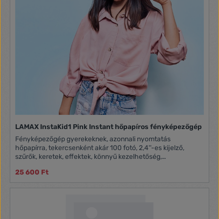
LAMAX InstaKid1 Pink Instant hőpapíros fényképezőgép
Fényképezőgép gyerekeknek, azonnali nyomtatás
hőpapírra, tekercsenként akár 100 fotó, 2,4''-es kijelző,
szűrők, keretek, effektek, könnyű kezelhetőség,
videofelvétel, magyar nyelvű környezet, játékok, mentés
25 600 Ft
microSD-kártyára, MP3-támogatás, gazdag felszereltség, 2
tekercs hőpapír, 1 tekercs öntapadós hőpapír, nyakpánt.