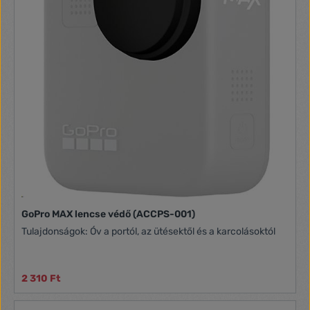
GoPro MAX lencse védő (ACCPS-001)
Tulajdonságok: Óv a portól, az ütésektől és a karcolásoktól
2 310 Ft