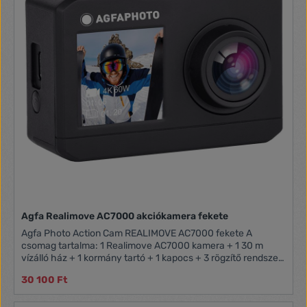
Agfa Realimove AC7000 akciókamera fekete
Agfa Photo Action Cam REALIMOVE AC7000 fekete A
csomag tartalma: 1 Realimove AC7000 kamera + 1 30 m
vízálló ház + 1 kormány tartó + 1 kapocs + 3 rögzítő rendszer
+ ragasztók + rögzítő szalagok + 1 USB kábel + 1 akkumulátor
30 100 Ft
Kettős képernyős WIFI sportkamera: 2 "képernyő + 1,3" Elülső
képernyő 8MP CMOS érzékelő: 2,7K maximális