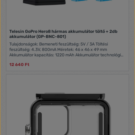
Telesin GoPro Hero8 hármas akkumulátor töltő + 2db
akkumulátor (GP-BNC-801)
Tulajdonságok: Bemeneti feszültség: 5V / 3A Töltési
feszültség: 4.3V, 800mA Méretek: 46 x 46 x 49 mm
Akkumulátor kapacitás: 1220 mAh Akkumulátor technológia:
lítium-ion Névleges feszültség (akkumulátor): 3,85V
12 640 Ft
Akkumulátor méretek: 35 x 30 x 10 mm Kompatibilitás: GoPro
Hero8 Akkumulátorok a csomagban: 2 db