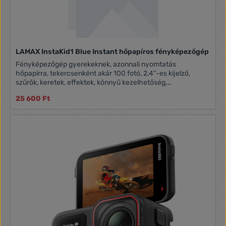
LAMAX InstaKid1 Blue Instant hőpapíros fényképezőgép
Fényképezőgép gyerekeknek, azonnali nyomtatás
hőpapírra, tekercsenként akár 100 fotó, 2,4''-es kijelző,
szűrők, keretek, effektek, könnyű kezelhetőség,
videofelvétel, magyar nyelvű környezet, játékok, mentés
25 600 Ft
microSD-kártyára, MP3-támogatás, gazdag felszereltség, 2
tekercs hőpapír, 1 tekercs öntapadós hőpapír, nyakpánt.