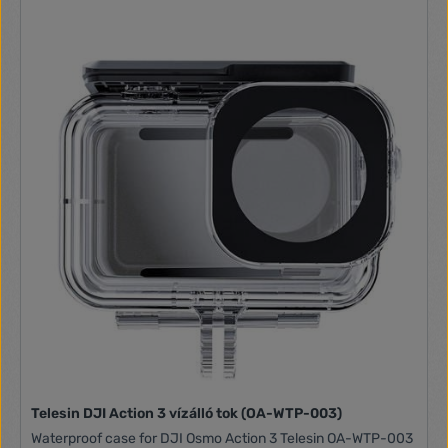
videofelbontás 4K 30fps natív - 16MP fényképfelbontás 120
-os széles látószög Legfeljebb 64 GB micro SDHC kártya (a
kártya nem tartozék) USB WIFI kapcsolat 64 GB-os X-Sport
Pro alkalmazáson keresztül 30m-ig vízálló ház 3,7 V 750
mAh lítium elem Ez a szöveg gépi fordítással készült. Főbb
jellemzők Videofelvétel, fényképfelvétel, lassított felvétel, A
fájl lejátszása és a kamera beállítása 2 hüvelykes elülső
képernyő + 1,3 hüvelykes IPS hátsó képernyő Vízálló
Szállítás 1 Realimove AC7000 kamera + 1 30 m vízálló ház + 1
kormány tartó + 1 kapcs + 3 rögzítő rendszer + ragasztók +
rögzítő szalagok + 1 USB kábel + 1 akkumulátor Rendszer
követelmények Windows, iOS, Android
Telesin DJI Action 3 vízálló tok (OA-WTP-003)
Waterproof case for DJI Osmo Action 3 Telesin OA-WTP-003