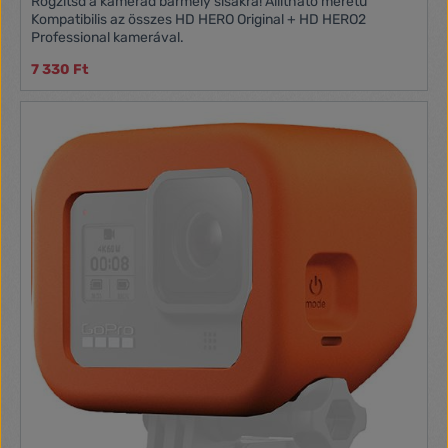
Rögzítsd a kamerád bármely sisakra! Állítható méretű
Kompatibilis az összes HD HERO Original + HD HERO2
Professional kamerával.
7 330 Ft