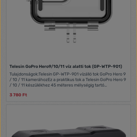
Telesin GoPro Hero9/10/11 víz alatti tok (GP-WTP-901)
Tulajdonságok:Telesin GP-WTP-901 vízálló tok GoPro Hero 9
/ 10 / 11 kameráhozEz a praktikus tok a Telesin GoPro Hero 9
/ 10 / 11 készülékhez 45 méteres mélységig tartó
vízállóságot biztosít. Segítségével látványos víz alatti
3 780 Ft
felvételeket készíthet, amit a 95%-os fényáteresztő
képesség is lehetővé tesz. Könnyen felszerelhető és tartós -
mindenoldalú védelmet nyújt kamerájának. Anyag: Edzett
üveg, PU Vízálló: 45 m mélységig Kompatibilitás: GoPro Hero
9 / 10 / 11 kamera Méretek: 85 x 94 x 46mm