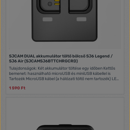
SJCAM DUAL akkumulátor töltő bölcső SJ6 Legend /
SJ6 Air (SJCAMSJ6BTTCHRGCRD)
Tulajdonságok: Két akkumulátor töltése egy időben Kettős
bemenet: használható microUSB és miniUSB kábellel is
Tartozék MicroUSB kábel (a hálózati töltő nem tartozék) LED
töltés visszajelző Bemenet: 5V / 2A Kimenet: 4.2V / 0,8A x 2
1 590 Ft